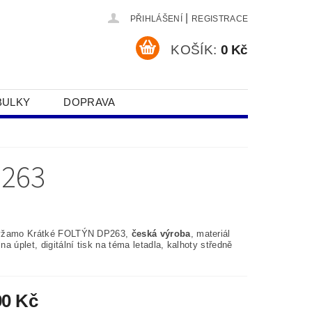
|
PŘIHLÁŠENÍ
REGISTRACE
KOŠÍK:
0 Kč
BULKY
DOPRAVA
SOBNÍCH ÚDAJŮ
263
yžamo Krátké FOLTÝN DP263,
česká výroba
, materiál
a úplet, digitální tisk na téma letadla, kalhoty středně
90 Kč