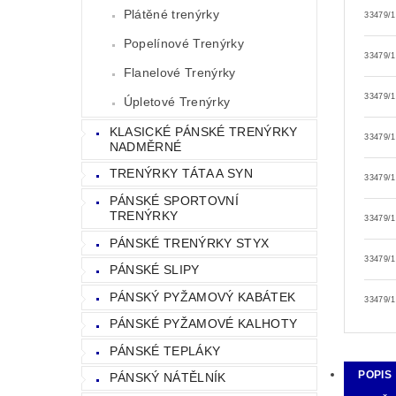
Plátěné trenýrky
33479/
Popelínové Trenýrky
33479/
Flanelové Trenýrky
33479/
Úpletové Trenýrky
KLASICKÉ PÁNSKÉ TRENÝRKY
33479/
NADMĚRNÉ
TRENÝRKY TÁTA A SYN
33479/
PÁNSKÉ SPORTOVNÍ
TRENÝRKY
33479/
PÁNSKÉ TRENÝRKY STYX
33479/
PÁNSKÉ SLIPY
PÁNSKÝ PYŽAMOVÝ KABÁTEK
33479/
PÁNSKÉ PYŽAMOVÉ KALHOTY
PÁNSKÉ TEPLÁKY
POPIS
PÁNSKÝ NÁTĚLNÍK