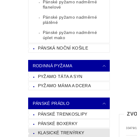
Pánské pyžamo nadměrné
flanelové
Pánské pyžamo nadměrné
plátěné
Pánské pyžamo nadměrné
úplet mako
PÁNSKÁ NOČNÍ KOŠILE
RODINNÁ PYŽAMA
PYŽAMO TÁTA A SYN
PYŽAMO MÁMA A DCERA
PÁNSKÉ PRÁDLO
ZVO
PÁNSKÉ TRENKOSLIPY
PÁNSKÉ BOXERKY
33479/
KLASICKÉ TRENÝRKY