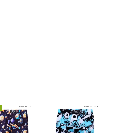
Kód:
36372/122
Kód:
33278/122