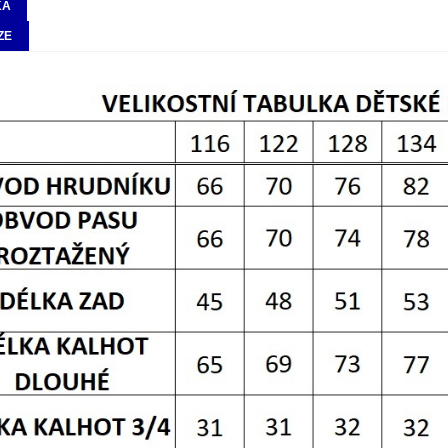
KA
ZE