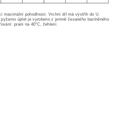
cí maximální pohodlnost. Vrchní díl má výstřih do U.
ké pyžamo úplet je vyrobeno z jemně česaného bavlněného
řování: praní na
40°C, žehlení.