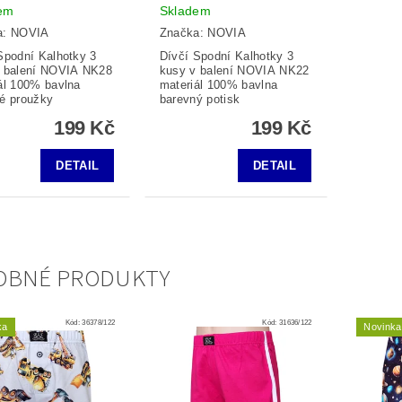
em
Skladem
a:
NOVIA
Značka:
NOVIA
Spodní Kalhotky 3
Dívčí Spodní Kalhotky 3
v balení NOVIA NK28
kusy v balení NOVIA NK22
ál 100% bavlna
materiál 100% bavlna
é proužky
barevný potisk
199 Kč
199 Kč
DETAIL
DETAIL
OBNÉ PRODUKTY
Kód:
36378/122
Kód:
31636/122
ka
Novinka