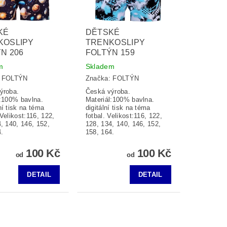
KÉ
DĚTSKÉ
KOSLIPY
TRENKOSLIPY
N 206
FOLTÝN 159
m
Skladem
:
FOLTÝN
Značka:
FOLTÝN
ýroba.
Česká výroba.
l:100% bavlna.
Materiál:100% bavlna.
í tisk na téma
digitální tisk na téma
Velikost:116, 122,
fotbal. Velikost:116, 122,
, 140, 146, 152,
128, 134, 140, 146, 152,
.
158, 164.
100 Kč
100 Kč
od
od
DETAIL
DETAIL