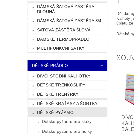
DÁMSKÁ ŠATOVÁ ZÁSTĚRA
DLOUHÁ
Dětské py
Kalhoty j
DÁMSKÁ ŠATOVÁ ZÁSTĚRA 3/4
úpletu ze
ŠATOVÁ ZÁSTĚRA ŠLOVÁ
Dětská py
DÁMSKÉ TERMOPRÁDLO
MULTIFUNKČNÍ ŠÁTKY
SOUV
DĚTSKÉ PRÁDLO
DÍVČÍ SPODNÍ KALHOTKY
DĚTSKÉ TRENKOSLIPY
DĚTSKÉ TRENÝRKY
DĚTSKÉ KRAŤASY A ŠORTKY
DĚTSKÉ PYŽAMO
DÍVČ
Dětské pyžamo pro kluky
KALH
BALE
Dětské pyžamo pro holky