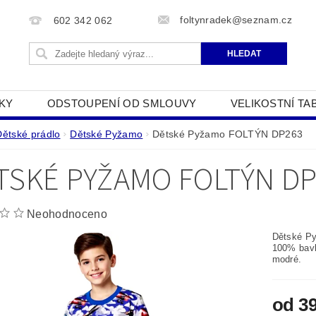
foltynradek@seznam.cz
602 342 062
KY
ODSTOUPENÍ OD SMLOUVY
VELIKOSTNÍ TA
JAK POUŽÍVÁME COOKIES
PODMÍNKY OCHRANY O
Dětské prádlo
Dětské Pyžamo
Dětské Pyžamo FOLTÝN DP263
TSKÉ PYŽAMO FOLTÝN DP
Neohodnoceno
Dětské P
100% bavln
modré.
od 3