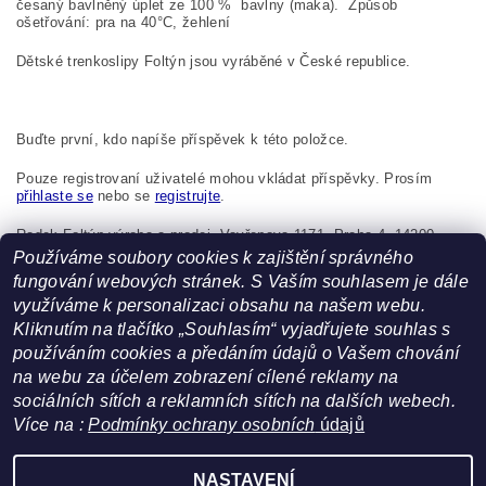
česaný bavlněný úplet ze 100
%
bavlny (maka). Způsob
ošetřování: pra na
40°C, žehlení
Dětské trenkoslipy Foltýn jsou vyráběné v České republice.
Buďte první, kdo napíše příspěvek k této položce.
Pouze registrovaní uživatelé mohou vkládat příspěvky. Prosím
přihlaste se
nebo se
registrujte
.
Radek Foltýn výroba a prodej, Vavřenova 1171, Praha 4, 14200,
Česká republika, foltynradek@seznam.cz
Používáme soubory cookies k zajištění správného
fungování webových stránek. S Vaším souhlasem je dále
využíváme k personalizaci obsahu na našem webu.
Kliknutím na tlačítko „Souhlasím“ vyjadřujete souhlas s
používáním cookies a předáním údajů o Vašem chování
na webu za účelem zobrazení cílené reklamy na
sociálních sítích a reklamních sítích na dalších webech.
Více na :
Podmínky ochrany osobních
údajů
Facebook
|
Heureka.cz
NASTAVENÍ