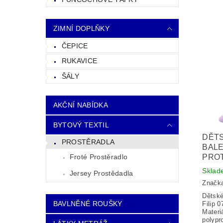
ZIMNÍ DOPLŇKY
ČEPICE
RUKAVICE
ŠÁLY
AKČNÍ NABÍDKA
BYTOVÝ TEXTIL
DĚTS
PROSTĚRADLA
BALE
Froté Prostěradlo
PROT
Sklad
Jersey Prostědadla
Značk
Dětské
BAVLNĚNÉ ROUŠKY
Filip 0
Materi
polypr