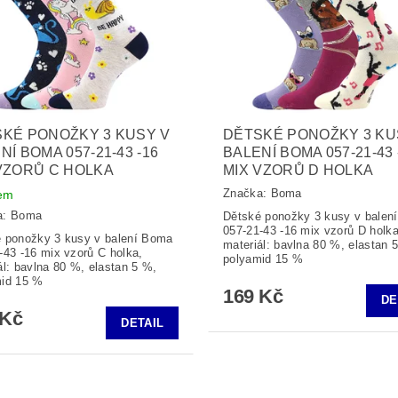
KÉ PONOŽKY 3 KUSY V
DĚTSKÉ PONOŽKY 3 KU
NÍ BOMA 057-21-43 -16
BALENÍ BOMA 057-21-43 
VZORŮ C HOLKA
MIX VZORŮ D HOLKA
Značka:
Boma
em
a:
Boma
Dětské ponožky 3 kusy v balen
057-21-43 -16 mix vzorů D holka
 ponožky 3 kusy v balení Boma
materiál: bavlna 80 %, elastan 
-43 -16 mix vzorů C holka,
polyamid 15 %
ál: bavlna 80 %, elastan 5 %,
mid 15 %
169 Kč
DE
 Kč
DETAIL