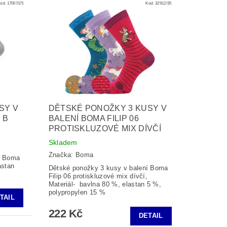
ód:
17007/25
Kód:
32912/35
SY V
DĚTSKÉ PONOŽKY 3 KUSY V
 B
BALENÍ BOMA FILIP 06
PROTISKLUZOVÉ MIX DÍVČÍ
Skladem
Značka:
Boma
í Boma
astan
Dětské ponožky 3 kusy v balení Boma
Filip 06 protiskluzové mix dívčí,
Materiál- bavlna 80 %, elastan 5 %,
polypropylen 15 %
TAIL
222 Kč
DETAIL