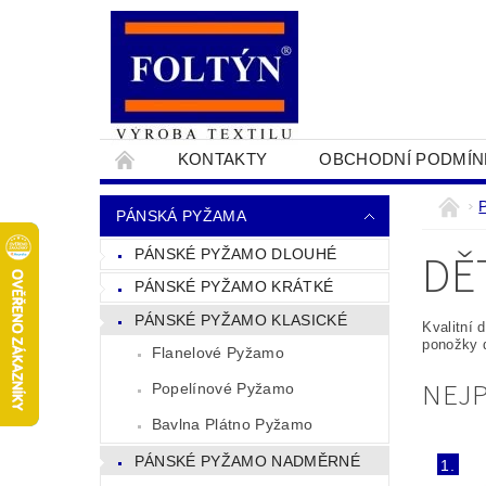
KONTAKTY
OBCHODNÍ PODMÍN
PRO OBCHODNÍKY
NAPIŠTE NÁM
PÁNSKÁ PYŽAMA
DĚ
PÁNSKÉ PYŽAMO DLOUHÉ
PÁNSKÉ PYŽAMO KRÁTKÉ
PÁNSKÉ PYŽAMO KLASICKÉ
Kvalitní 
ponožky d
Flanelové Pyžamo
NEJ
Popelínové Pyžamo
Bavlna Plátno Pyžamo
PÁNSKÉ PYŽAMO NADMĚRNÉ
1.