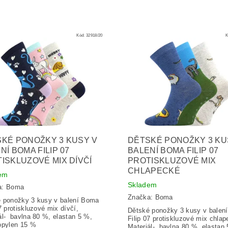
Kód:
32918/20
K
KÉ PONOŽKY 3 KUSY V
DĚTSKÉ PONOŽKY 3 KU
NÍ BOMA FILIP 07
BALENÍ BOMA FILIP 07
ISKLUZOVÉ MIX DÍVČÍ
PROTISKLUZOVÉ MIX
CHLAPECKÉ
em
Skladem
a:
Boma
Značka:
Boma
 ponožky 3 kusy v balení Boma
7 protiskluzové mix dívčí,
Dětské ponožky 3 kusy v balen
ál- bavlna 80 %, elastan 5 %,
Filip 07 protiskluzové mix chlap
opylen 15 %
Materiál- bavlna 80 %, elastan