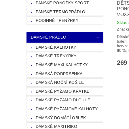
DĚT
PÁNSKÉ PONOŽKY SPORT
PONO
PÁNSKÉ TERMOPRÁDLO
VOXX
RODINNÉ TRENÝRKY
Sklad
Značk
Dětsk
DÁMSKÉ PRÁDLO
balení
barva:
DÁMSKÉ KALHOTKY
80 %, 
DÁMSKÉ TRENÝRKY
269
DÁMSKÉ MAXI KALHOTKY
DÁMSKÁ PODPRSENKA
DÁMSKÁ NOČNÍ KOŠILE
DÁMSKÉ PYŽAMO KRÁTKÉ
DÁMSKÉ PYŽAMO DLOUHÉ
DÁMSKÉ PYŽAMOVÉ KALHOTY
DÁMSKÝ DOMÁCÍ OBLEK
DÁMSKÉ MAXITRIKO