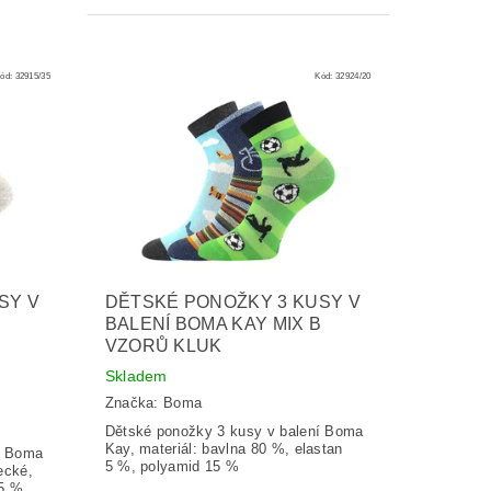
ód:
32915/35
Kód:
32924/20
SY V
DĚTSKÉ PONOŽKY 3 KUSY V
BALENÍ BOMA KAY MIX B
VZORŮ KLUK
Skladem
Značka:
Boma
Dětské ponožky 3 kusy v balení Boma
Kay, materiál: bavlna 80 %, elastan
í Boma
5 %, polyamid 15 %
ecké,
 5 %,