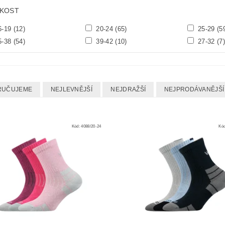
IKOST
6-19
(12)
20-24
(65)
25-29
(5
5-38
(54)
39-42
(10)
27-32
(7)
RUČUJEME
NEJLEVNĚJŠÍ
NEJDRAŽŠÍ
NEJPRODÁVANĚJŠÍ
Kód:
4088/20-24
Kó