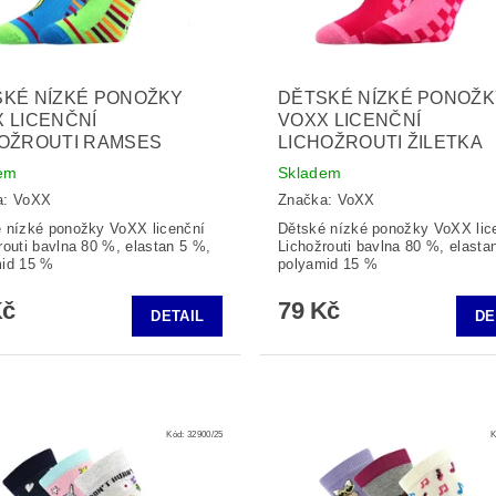
KÉ NÍZKÉ PONOŽKY
DĚTSKÉ NÍZKÉ PONOŽ
 LICENČNÍ
VOXX LICENČNÍ
HOŽROUTI RAMSES
LICHOŽROUTI ŽILETKA
em
Skladem
a:
VoXX
Značka:
VoXX
 nízké ponožky VoXX licenční
Dětské nízké ponožky VoXX lic
routi bavlna 80 %, elastan 5 %,
Lichožrouti bavlna 80 %, elasta
mid 15 %
polyamid 15 %
Kč
79 Kč
DETAIL
DE
Kód:
32900/25
K