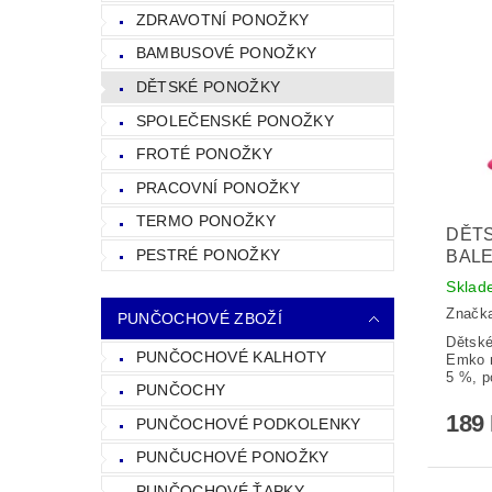
ZDRAVOTNÍ PONOŽKY
BAMBUSOVÉ PONOŽKY
DĚTSKÉ PONOŽKY
SPOLEČENSKÉ PONOŽKY
FROTÉ PONOŽKY
PRACOVNÍ PONOŽKY
TERMO PONOŽKY
DĚTS
PESTRÉ PONOŽKY
BALE
Sklad
Značk
PUNČOCHOVÉ ZBOŽÍ
Dětské
PUNČOCHOVÉ KALHOTY
Emko m
5 %, p
PUNČOCHY
189
PUNČOCHOVÉ PODKOLENKY
PUNČUCHOVÉ PONOŽKY
PUNČOCHOVÉ ŤAPKY