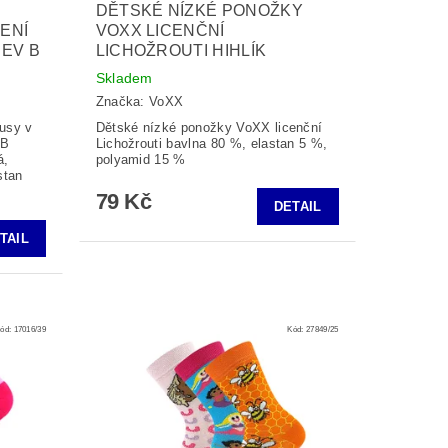
DĚTSKÉ NÍZKÉ PONOŽKY
ENÍ
VOXX LICENČNÍ
REV B
LICHOŽROUTI HIHLÍK
Skladem
Značka:
VoXX
usy v
Dětské nízké ponožky VoXX licenční
 B
Lichožrouti bavlna 80 %, elastan 5 %,
á,
polyamid 15 %
stan
79 Kč
DETAIL
TAIL
ód:
17016/39
Kód:
27849/25