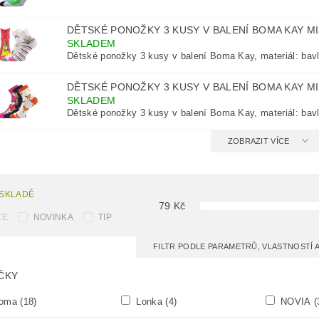
DĚTSKÉ PONOŽKY 3 KUSY V BALENÍ BOMA KAY M
SKLADEM
Dětské ponožky 3 kusy v balení Boma Kay, materiál: bavl
DĚTSKÉ PONOŽKY 3 KUSY V BALENÍ BOMA KAY M
SKLADEM
Dětské ponožky 3 kusy v balení Boma Kay, materiál: bavl
ZOBRAZIT VÍCE
 SKLADĚ
79
Kč
CE
NOVINKA
TIP
FILTR PODLE PARAMETRŮ, VLASTNOSTÍ
ČKY
oma
(18)
Lonka
(4)
NOVIA
(