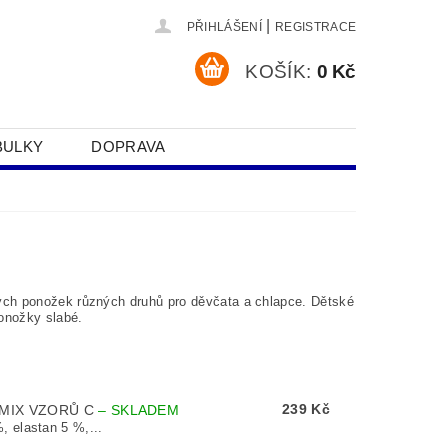
|
PŘIHLÁŠENÍ
REGISTRACE
KOŠÍK:
0 Kč
BULKY
DOPRAVA
SOBNÍCH ÚDAJŮ
ých ponožek různých druhů pro děvčata a chlapce. Dětské
onožky slabé.
239 Kč
 MIX VZORŮ C
–
SKLADEM
 elastan 5 %,...