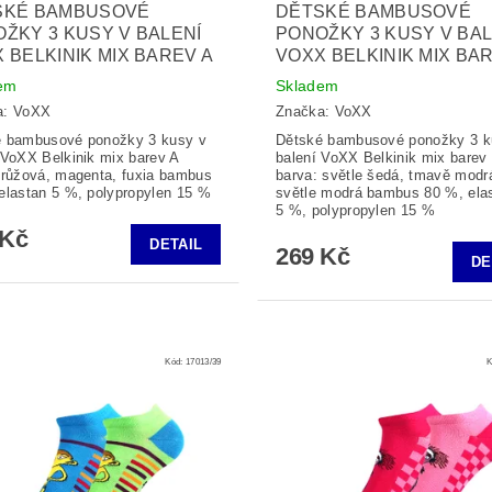
SKÉ BAMBUSOVÉ
DĚTSKÉ BAMBUSOVÉ
ŽKY 3 KUSY V BALENÍ
PONOŽKY 3 KUSY V BAL
 BELKINIK MIX BAREV A
VOXX BELKINIK MIX BA
em
Skladem
a:
VoXX
Značka:
VoXX
é bambusové ponožky 3 kusy v
Dětské bambusové ponožky 3 k
 VoXX Belkinik mix barev A
balení VoXX Belkinik mix barev
 růžová, magenta, fuxia bambus
barva: světle šedá, tmavě modr
elastan 5 %, polypropylen 15 %
světle modrá bambus 80 %, ela
5 %, polypropylen 15 %
 Kč
DETAIL
269 Kč
DE
Kód:
17013/39
K