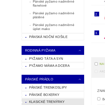
Pánské pyžamo nadměrné
flanelové
Pánské pyžamo nadměrné
2.
plátěné
Pánské pyžamo nadměrné
úplet mako
3.
PÁNSKÁ NOČNÍ KOŠILE
RODINNÁ PYŽAMA
PYŽAMO TÁTA A SYN
NA
PYŽAMO MÁMA A DCERA
AK
PÁNSKÉ PRÁDLO
PÁNSKÉ TRENKOSLIPY
ZNA
PÁNSKÉ BOXERKY
B
KLASICKÉ TRENÝRKY