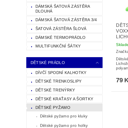
DÁMSKÁ ŠATOVÁ ZÁSTĚRA
DLOUHÁ
DÁMSKÁ ŠATOVÁ ZÁSTĚRA 3/4
DĚTS
ŠATOVÁ ZÁSTĚRA ŠLOVÁ
VOXX
LIC
DÁMSKÉ TERMOPRÁDLO
Sklad
MULTIFUNKČNÍ ŠÁTKY
Značk
Dětské
DĚTSKÉ PRÁDLO
Lichož
polya
DÍVČÍ SPODNÍ KALHOTKY
79 
DĚTSKÉ TRENKOSLIPY
DĚTSKÉ TRENÝRKY
DĚTSKÉ KRAŤASY A ŠORTKY
DĚTSKÉ PYŽAMO
Dětské pyžamo pro kluky
Dětské pyžamo pro holky