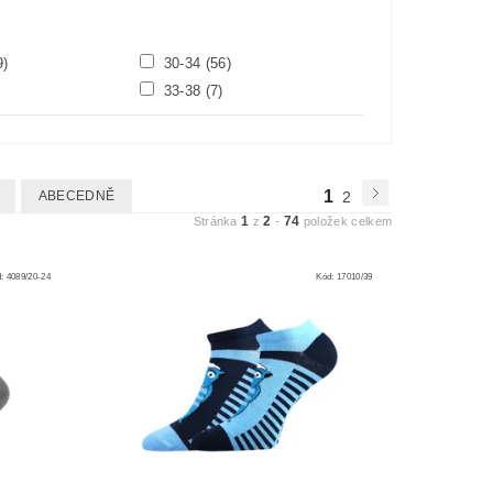
9)
30-34
(56)
33-38
(7)
1
ABECEDNĚ
2
1
2
74
Stránka
z
-
položek celkem
d:
4089/20-24
Kód:
17010/39