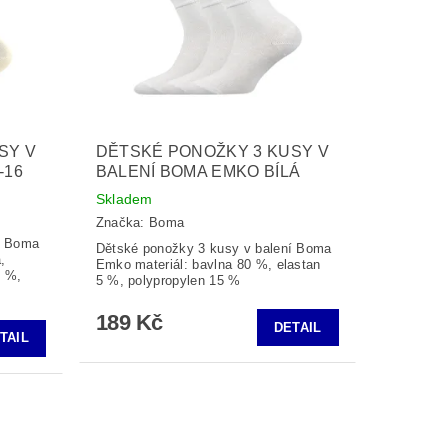
SY V
DĚTSKÉ PONOŽKY 3 KUSY V
-16
BALENÍ BOMA EMKO BÍLÁ
Skladem
Značka:
Boma
í Boma
Dětské ponožky 3 kusy v balení Boma
,
Emko materiál: bavlna 80 %, elastan
5 %,
5 %, polypropylen 15 %
189 Kč
DETAIL
TAIL