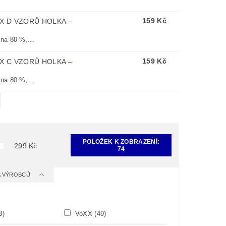
159 Kč
IX D VZORŮ HOLKA
–
na 80 %,...
159 Kč
IX C VZORŮ HOLKA
–
na 80 %,...
POLOŽEK K ZOBRAZENÍ:
299
Kč
74
 A VÝROBCŮ
3)
VoXX
(49)