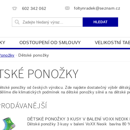
foltynradek@seznam.cz
602 342 062
KY
ODSTOUPENÍ OD SMLOUVY
VELIKOSTNÍ TA
JAK POUŽÍVÁME COOKIES
PODMÍNKY OCHRANY O
Ponožky
Dětské ponožky
TSKÉ PONOŽKY
dětské ponožky od českých výrobcu. Zde najdete dostatečný výběr dětsk
ělíme dle klimatických podmínek na dětské ponožky silné a na dětské p
PRODÁVANĚJŠÍ
DĚTSKÉ PONOŽKY 3 KUSY V BALENÍ VOXX NEOIK
Dětské ponožky 3 kusy v balení VoXX Neoik bavlna 80 %,