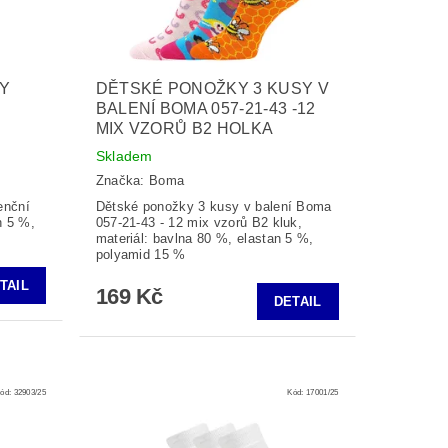
KY
DĚTSKÉ PONOŽKY 3 KUSY V
BALENÍ BOMA 057-21-43 -12
MIX VZORŮ B2 HOLKA
Skladem
Značka:
Boma
enční
Dětské ponožky 3 kusy v balení Boma
n 5 %,
057-21-43 - 12 mix vzorů B2 kluk,
materiál: bavlna 80 %, elastan 5 %,
polyamid 15 %
TAIL
169 Kč
DETAIL
ód:
32903/25
Kód:
17001/25