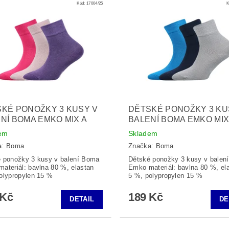
Kód:
17004/25
K
KÉ PONOŽKY 3 KUSY V
DĚTSKÉ PONOŽKY 3 KU
NÍ BOMA EMKO MIX A
BALENÍ BOMA EMKO MIX
em
Skladem
a:
Boma
Značka:
Boma
 ponožky 3 kusy v balení Boma
Dětské ponožky 3 kusy v balen
ateriál: bavlna 80 %, elastan
Emko materiál: bavlna 80 %, el
olypropylen 15 %
5 %, polypropylen 15 %
 Kč
189 Kč
DETAIL
DE