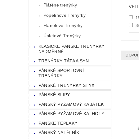
Plátěné trenýrky
VEL
Popelínové Trenýrky
1
Flanelové Trenýrky
3
Úpletové Trenýrky
KLASICKÉ PÁNSKÉ TRENÝRKY
NADMĚRNÉ
DOPO
TRENÝRKY TÁTA A SYN
PÁNSKÉ SPORTOVNÍ
TRENÝRKY
PÁNSKÉ TRENÝRKY STYX
PÁNSKÉ SLIPY
PÁNSKÝ PYŽAMOVÝ KABÁTEK
PÁNSKÉ PYŽAMOVÉ KALHOTY
PÁNSKÉ TEPLÁKY
PÁNSKÝ NÁTĚLNÍK