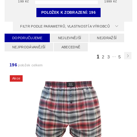
199
Kč
1999
Kč
POLOŽEK K ZOBRAZENÍ:
196
FILTR PODLE PARAMETRŮ, VLASTNOSTÍ A VÝROBCŮ
DOPORUČUJEME
NEJLEVNĚJŠÍ
NEJDRAŽŠÍ
NEJPRODÁVANĚJŠÍ
ABECEDNĚ
...
1
2
3
5
196
položek celkem
Akce