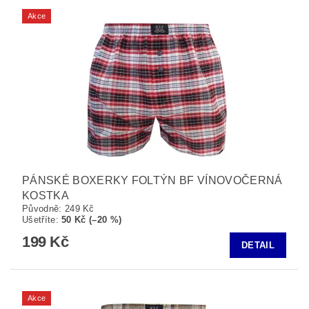
Akce
PÁNSKÉ BOXERKY FOLTÝN BF VÍNOVOČERNÁ
KOSTKA
Původně:
249 Kč
Ušetříte
:
50 Kč (–20 %)
199 Kč
DETAIL
Akce