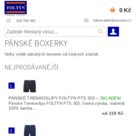
0 Kč
foltynradek@seznam.cz
602 342 062
PÁNSKÉ BOXERKY
Velký výběr pánských boxerek od českých značek.
NEJPRODÁVANĚJŠÍ
1.
PÁNSKÉ TRENKOSLIPY FOLTÝN PTS 303
–
SKLADEM
Pánské Trenkoslipy FOLTÝN PTS 303, česká výroba, materiál
100% bavlna....
od 219 Kč
2.