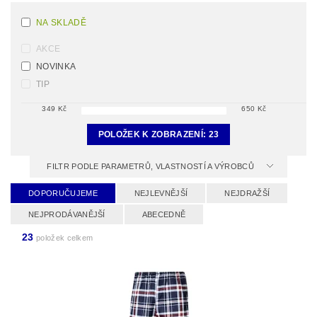
NA SKLADĚ
AKCE
NOVINKA
TIP
349
Kč
650
Kč
POLOŽEK K ZOBRAZENÍ:
23
FILTR PODLE PARAMETRŮ, VLASTNOSTÍ A VÝROBCŮ
DOPORUČUJEME
NEJLEVNĚJŠÍ
NEJDRAŽŠÍ
NEJPRODÁVANĚJŠÍ
ABECEDNĚ
23
položek celkem