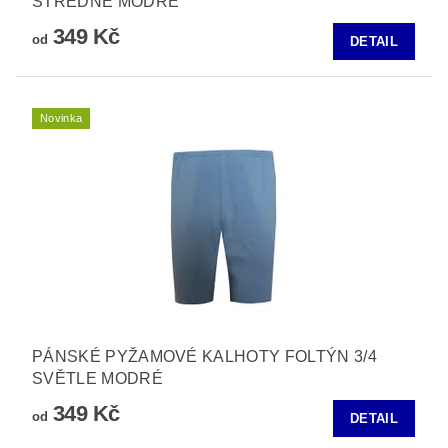
STŘEDNĚ MODRÉ
349 Kč
od
DETAIL
Novinka
PÁNSKÉ PYŽAMOVÉ KALHOTY FOLTÝN 3/4
SVĚTLE MODRÉ
349 Kč
od
DETAIL