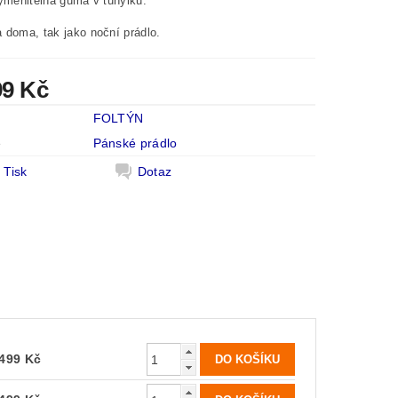
vyměnitelná guma v tunýlku.
 doma, tak jako noční prádlo.
99 Kč
FOLTÝN
e
Pánské prádlo
Tisk
Dotaz
499 Kč