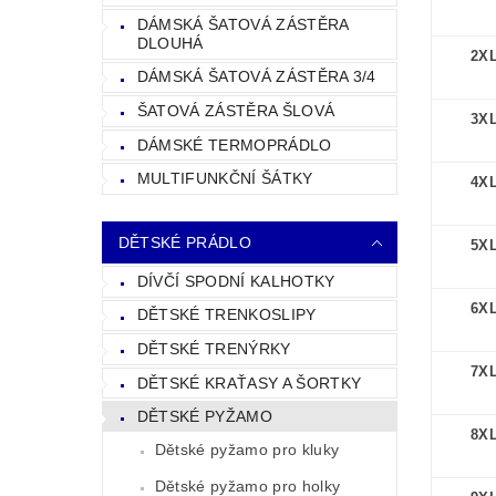
DÁMSKÁ ŠATOVÁ ZÁSTĚRA
DLOUHÁ
2X
DÁMSKÁ ŠATOVÁ ZÁSTĚRA 3/4
ŠATOVÁ ZÁSTĚRA ŠLOVÁ
3X
DÁMSKÉ TERMOPRÁDLO
MULTIFUNKČNÍ ŠÁTKY
4X
DĚTSKÉ PRÁDLO
5X
DÍVČÍ SPODNÍ KALHOTKY
6X
DĚTSKÉ TRENKOSLIPY
DĚTSKÉ TRENÝRKY
7X
DĚTSKÉ KRAŤASY A ŠORTKY
DĚTSKÉ PYŽAMO
8X
Dětské pyžamo pro kluky
Dětské pyžamo pro holky