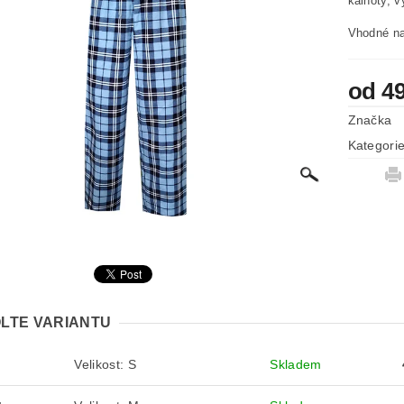
kalhoty, 
Vhodné na
od 4
Značka
Kategori
LTE VARIANTU
Velikost: S
Skladem
S