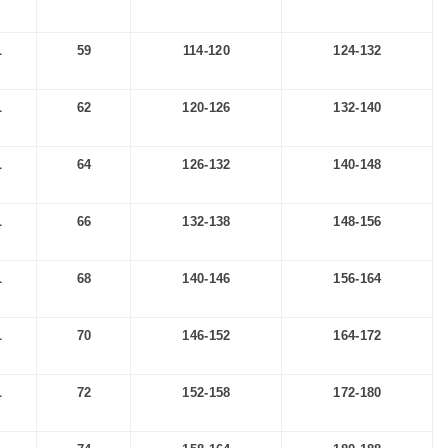
L
59
114-120
124-132
L
62
120-126
132-140
L
64
126-132
140-148
L
66
132-138
148-156
L
68
140-146
156-164
L
70
146-152
164-172
L
72
152-158
172-180