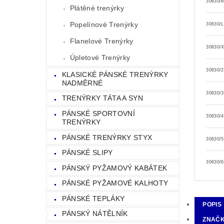
30630/
Plátěné trenýrky
Popelínové Trenýrky
30630/L
Flanelové Trenýrky
30630/
Úpletové Trenýrky
30630/
KLASICKÉ PÁNSKÉ TRENÝRKY
NADMĚRNÉ
30630/
TRENÝRKY TÁTA A SYN
PÁNSKÉ SPORTOVNÍ
30630/
TRENÝRKY
PÁNSKÉ TRENÝRKY STYX
30630/
PÁNSKÉ SLIPY
30630/
PÁNSKÝ PYŽAMOVÝ KABÁTEK
PÁNSKÉ PYŽAMOVÉ KALHOTY
PÁNSKÉ TEPLÁKY
POPIS
PÁNSKÝ NÁTĚLNÍK
ZNAČ