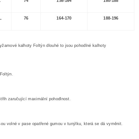
L
74
158-164
180-188
L
76
164-170
188-196
žamové kalhoty Foltýn dlouhé to jsou pohodlné kalhoty
Foltýn.
třih zaručující maximální pohodlnost.
sou volné v pase opatřené gumou v tunýlku, která se dá vyměnit.