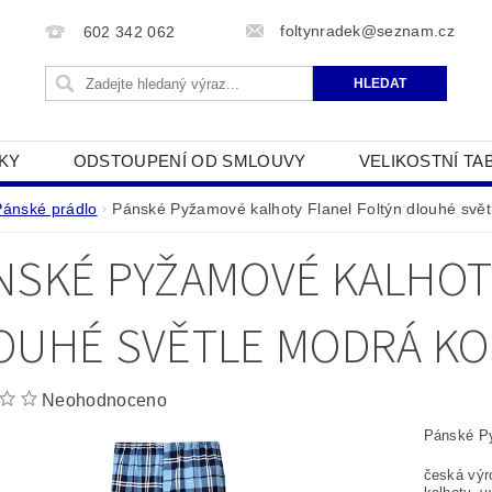
foltynradek@seznam.cz
602 342 062
KY
ODSTOUPENÍ OD SMLOUVY
VELIKOSTNÍ TA
JAK POUŽÍVÁME COOKIES
PODMÍNKY OCHRANY O
Pánské prádlo
Pánské Pyžamové kalhoty Flanel Foltýn dlouhé svět
NSKÉ PYŽAMOVÉ KALHOT
OUHÉ SVĚTLE MODRÁ KO
Neohodnoceno
Pánské Py
česká výr