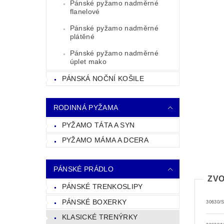
Pánské pyžamo nadměrné
flanelové
Pánské pyžamo nadměrné
plátěné
Pánské pyžamo nadměrné
úplet mako
PÁNSKÁ NOČNÍ KOŠILE
RODINNÁ PYŽAMA
PYŽAMO TÁTA A SYN
PYŽAMO MÁMA A DCERA
PÁNSKÉ PRÁDLO
ZVO
PÁNSKÉ TRENKOSLIPY
PÁNSKÉ BOXERKY
30630/
KLASICKÉ TRENÝRKY