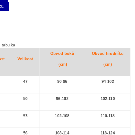
ZE
í tabulka
Obvod boků
Obvod hrudníku
ost
Velikost
(cm)
(cm)
47
90-96
94-102
50
96-102
102-110
53
102-108
110-118
56
108-114
118-124