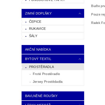
Buďte prv
ZIMNÍ DOPLŇKY
Pouze reg
ČEPICE
Radek Fol
RUKAVICE
ŠÁLY
AKČNÍ NABÍDKA
BYTOVÝ TEXTIL
PROSTĚRADLA
Froté Prostěradlo
Jersey Prostědadla
BAVLNĚNÉ ROUŠKY