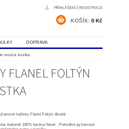
|
PŘIHLÁŠENÍ
REGISTRACE
KOŠÍK:
0 Kč
BULKY
DOPRAVA
SOBNÍCH ÚDAJŮ
le modrá kostka
Y FLANEL FOLTÝN
STKA
žamové kalhoty Flanel Foltýn dlouhé
oba materiál 100% bavlna flanel . Pohodlné pyžamové