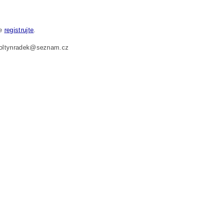
se
registrujte
.
 foltynradek@seznam.cz