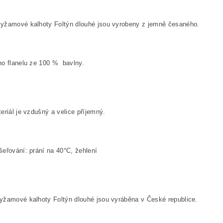
yžamové kalhoty Foltýn dlouhé jsou vyrobeny z jemně česaného.
ho flanelu ze
100
%
bavlny.
eriál je vzdušný a velice příjemný.
eřování: prání na 40°C, žehlení
žamové kalhoty Foltýn dlouhé jsou vyráběna v České republice.