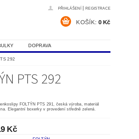
|
PŘIHLÁŠENÍ
REGISTRACE
KOŠÍK:
0 Kč
BULKY
DOPRAVA
SOBNÍCH ÚDAJŮ
PTS 292
ÝN PTS 292
enkoslipy FOLTÝN PTS 291, česká výroba, materiál
na. Elegantní boxerky v provedení středně zelená.
19 Kč