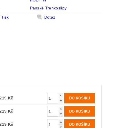
FOLTÝN
e
Pánské Trenkoslipy
Tisk
Dotaz
219 Kč
219 Kč
219 Kč