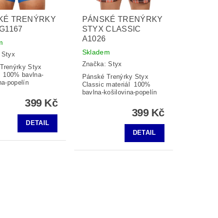
KÉ TRENÝRKY
PÁNSKÉ TRENÝRKY
G1167
STYX CLASSIC
A1026
m
Skladem
:
Styx
Značka:
Styx
Trenýrky Styx
l 100% bavlna-
Pánské Trenýrky Styx
na-popelín
Classic materiál 100%
bavlna-košilovina-popelín
399 Kč
399 Kč
DETAIL
DETAIL