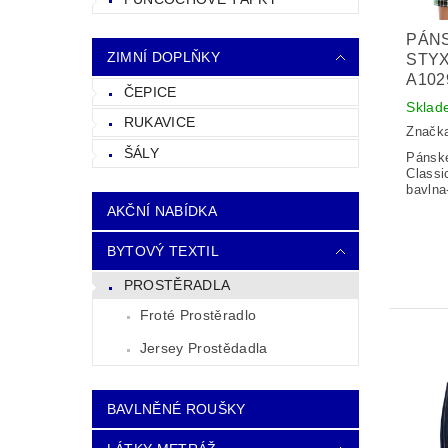
PÁN
ZIMNÍ DOPLŇKY
STYX
A102
ČEPICE
Sklad
RUKAVICE
Značk
ŠÁLY
Pánské
Classi
bavlna
AKČNÍ NABÍDKA
BYTOVÝ TEXTIL
PROSTĚRADLA
Froté Prostěradlo
Jersey Prostědadla
BAVLNĚNÉ ROUŠKY