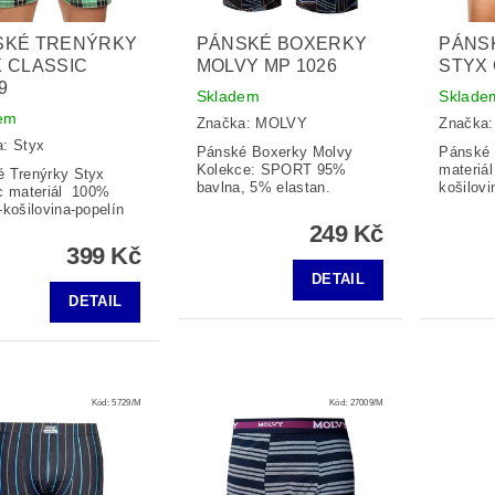
SKÉ TRENÝRKY
PÁNSKÉ BOXERKY
PÁNS
 CLASSIC
MOLVY MP 1026
STYX 
9
Skladem
Sklade
em
Značka:
MOLVY
Značka
a:
Styx
Pánské Boxerky Molvy
Pánské 
Kolekce: SPORT 95%
materiá
 Trenýrky Styx
bavlna, 5% elastan.
košilovi
c materiál 100%
-košilovina-popelín
249 Kč
399 Kč
DETAIL
DETAIL
Kód:
5729/M
Kód:
27009/M