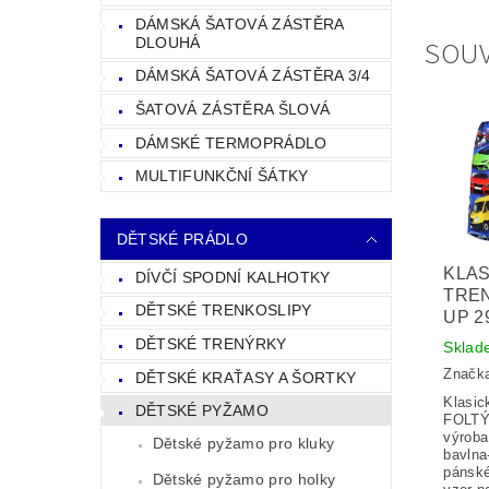
DÁMSKÁ ŠATOVÁ ZÁSTĚRA
SOUV
DLOUHÁ
DÁMSKÁ ŠATOVÁ ZÁSTĚRA 3/4
ŠATOVÁ ZÁSTĚRA ŠLOVÁ
DÁMSKÉ TERMOPRÁDLO
MULTIFUNKČNÍ ŠÁTKY
DĚTSKÉ PRÁDLO
KLAS
DÍVČÍ SPODNÍ KALHOTKY
TRE
DĚTSKÉ TRENKOSLIPY
UP 2
DĚTSKÉ TRENÝRKY
Sklad
Značk
DĚTSKÉ KRAŤASY A ŠORTKY
Klasic
DĚTSKÉ PYŽAMO
FOLTÝ
výroba
Dětské pyžamo pro kluky
bavlna
pánské
Dětské pyžamo pro holky