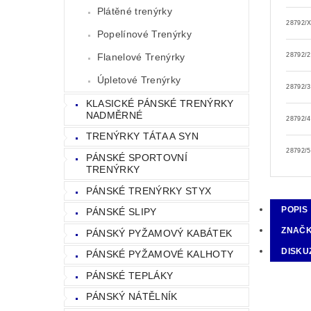
Plátěné trenýrky
28792/
Popelínové Trenýrky
Flanelové Trenýrky
28792/
Úpletové Trenýrky
28792/
KLASICKÉ PÁNSKÉ TRENÝRKY
NADMĚRNÉ
28792/
TRENÝRKY TÁTA A SYN
28792/
PÁNSKÉ SPORTOVNÍ
TRENÝRKY
PÁNSKÉ TRENÝRKY STYX
POPIS
PÁNSKÉ SLIPY
ZNAČ
PÁNSKÝ PYŽAMOVÝ KABÁTEK
DISKU
PÁNSKÉ PYŽAMOVÉ KALHOTY
PÁNSKÉ TEPLÁKY
PÁNSKÝ NÁTĚLNÍK