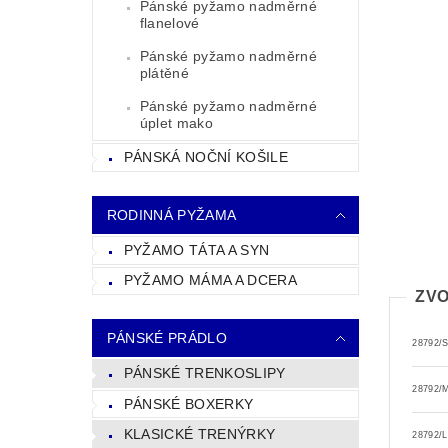
Pánské pyžamo nadměrné
flanelové
Pánské pyžamo nadměrné
plátěné
Pánské pyžamo nadměrné
úplet mako
PÁNSKÁ NOČNÍ KOŠILE
RODINNÁ PYŽAMA
PYŽAMO TÁTA A SYN
PYŽAMO MÁMA A DCERA
ZVO
PÁNSKÉ PRÁDLO
28792/
PÁNSKÉ TRENKOSLIPY
28792/
PÁNSKÉ BOXERKY
KLASICKÉ TRENÝRKY
28792/L