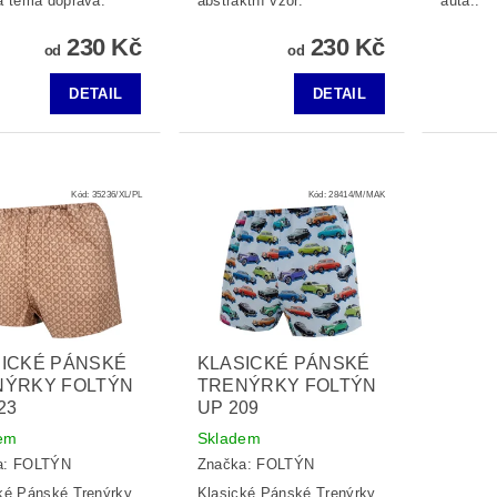
a téma doprava.
abstraktní vzor.
auta..
230 Kč
230 Kč
od
od
DETAIL
DETAIL
Kód:
35236/XL/PL
Kód:
28414/M/MAK
ICKÉ PÁNSKÉ
KLASICKÉ PÁNSKÉ
NÝRKY FOLTÝN
TRENÝRKY FOLTÝN
23
UP 209
em
Skladem
a:
FOLTÝN
Značka:
FOLTÝN
ké Pánské Trenýrky
Klasické Pánské Trenýrky