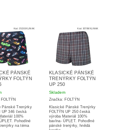
Kód:
35150/XL/MAK
Kód:
30789/XL/MAK
ICKÉ PÁNSKÉ
KLASICKÉ PÁNSKÉ
ÝRKY FOLTÝN
TRENÝRKY FOLTÝN
6
UP 250
m
Skladem
:
FOLTÝN
Značka:
FOLTÝN
é Pánské Trenýrky
Klasické Pánské Trenýrky
 UP 346 česká
FOLTÝN UP 250 česká
Materiál 100%
výroba Materiál 100%
 ÚPLET. Pohodlné
bavlna- ÚPLET. Pohodlné
trenýrky na téma
pánské trenýrky, hnědá