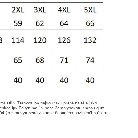
rní střih. Trenkoslipy nejsou tak upnuté na těle jako
 trenkoslipy Foltýn mají v pase 3cm vysokou jemnou gum,
y Foltýn jsou vyrobené z jemně česaného bavlněného úpletu