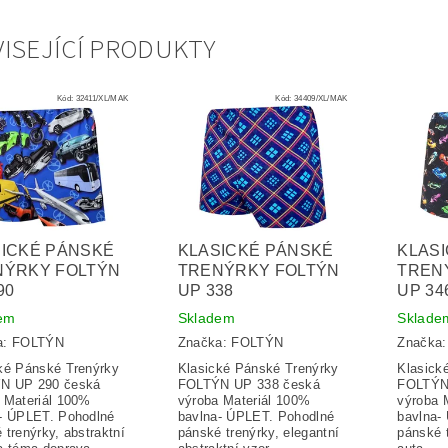
ISEJÍCÍ PRODUKTY
Kód:
32411/XL/MAK
Kód:
34409/XL/MAK
ICKÉ PÁNSKÉ
KLASICKÉ PÁNSKÉ
KLAS
NÝRKY FOLTÝN
TRENÝRKY FOLTÝN
TREN
90
UP 338
UP 34
em
Skladem
Sklade
a:
FOLTÝN
Značka:
FOLTÝN
Značka
ké Pánské Trenýrky
Klasické Pánské Trenýrky
Klasick
N UP 290 česká
FOLTÝN UP 338 česká
FOLTÝN
 Materiál 100%
výroba Materiál 100%
výroba 
- ÚPLET. Pohodlné
bavlna- ÚPLET. Pohodlné
bavlna-
 trenýrky, abstraktní
pánské trenýrky, elegantní
pánské 