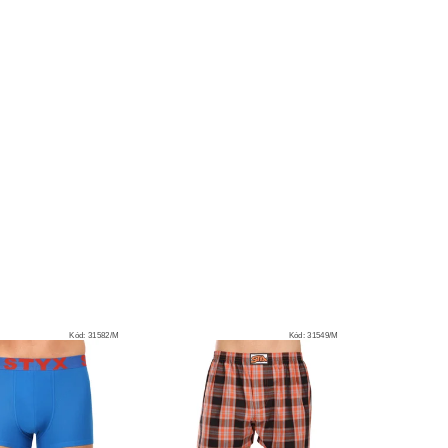
Kód:
31582/M
Kód:
31549/M