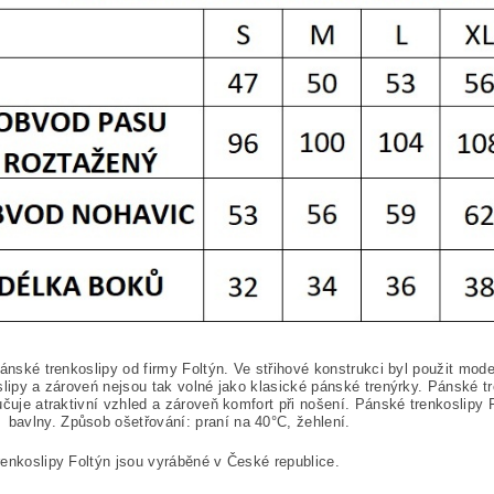
pánské trenkoslipy od firmy Foltýn. Ve střihové konstrukci byl použit mode
slipy a zároveń nejsou tak volné jako klasické pánské trenýrky. Pánské
učuje atraktivní vzhled a zároveň komfort při nošení. Pánské trenkoslip
bavlny. Způsob ošetřování: praní na 40°C, žehlení.
enkoslipy Foltýn jsou vyráběné v České republice.