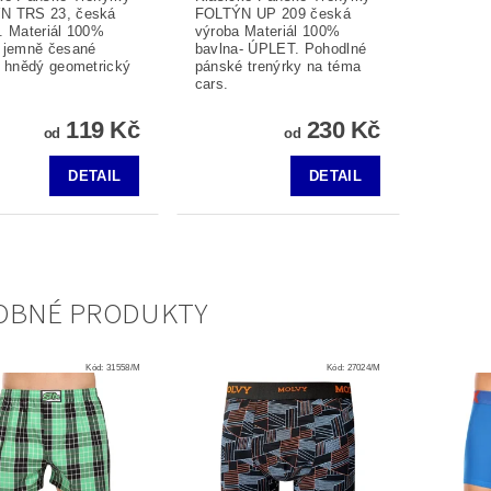
N TRS 23, česká
FOLTÝN UP 209 česká
. Materiál 100%
výroba Materiál 100%
 jemně česané
bavlna- ÚPLET. Pohodlné
, hnědý geometrický
pánské trenýrky na téma
cars.
119 Kč
230 Kč
od
od
DETAIL
DETAIL
OBNÉ PRODUKTY
Kód:
31558/M
Kód:
27024/M