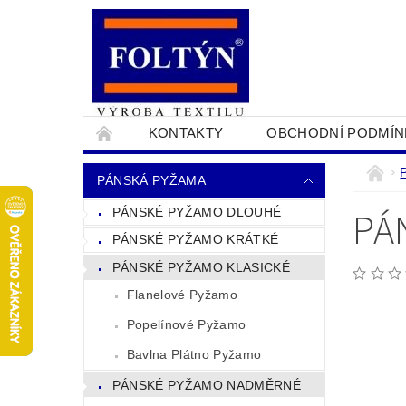
KONTAKTY
OBCHODNÍ PODMÍN
PRO OBCHODNÍKY
NAPIŠTE NÁM
PÁNSKÁ PYŽAMA
PÁ
PÁNSKÉ PYŽAMO DLOUHÉ
PÁNSKÉ PYŽAMO KRÁTKÉ
PÁNSKÉ PYŽAMO KLASICKÉ
Flanelové Pyžamo
Popelínové Pyžamo
Bavlna Plátno Pyžamo
PÁNSKÉ PYŽAMO NADMĚRNÉ