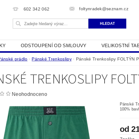
foltynradek@seznam.cz
602 342 062
KY
ODSTOUPENÍ OD SMLOUVY
VELIKOSTNÍ TA
JAK POUŽÍVÁME COOKIES
PODMÍNKY OCHRANY O
Pánské prádlo
Pánské Trenkoslipy
Pánské Trenkoslipy FOLTÝN 
NSKÉ TRENKOSLIPY FOLT
Neohodnoceno
Pánské Tr
100% bavl
od 2