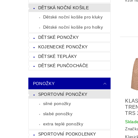
vzor n
DĚTSKÁ NOČNÍ KOŠILE
Dětské noční košile pro kluky
Dětské noční košile pro holky
DĚTSKÉ PONOŽKY
KOJENECKÉ PONOŽKY
DĚTSKÉ TEPLÁKY
DĚTSKÉ PUNČOCHÁČE
PONOŽKY
SPORTOVNÍ PONOŽKY
KLAS
silné ponožky
TRE
TRS 
slabé ponožky
Sklad
extra teplé ponožky
Značk
SPORTOVNÍ PODKOLENKY
Klasic