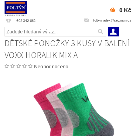
0 Kč
foltynradek@seznam.cz
602 342 062
DĚTSKÉ PONOŽKY 3 KUSY V BALENÍ
VOXX HORALIK MIX A
Neohodnoceno