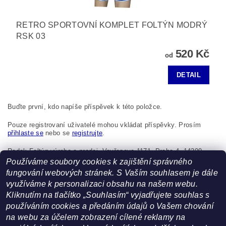
RETRO SPORTOVNÍ KOMPLET FOLTÝN MODRÝ
RSK 03
520 Kč
od
DETAIL
Buďte první, kdo napíše příspěvek k této položce.
Pouze registrovaní uživatelé mohou vkládat příspěvky. Prosím
přihlaste se
nebo se
registrujte
.
Radek Foltýn výroba a prodej, Vavřenova 1171, Praha 4, 14200,
Česká republika, foltynradek@seznam.cz
Používáme soubory cookies k zajištění správného
fungování webových stránek. S Vaším souhlasem je dále
využíváme k personalizaci obsahu na našem webu.
Kliknutím na tlačítko „Souhlasím“ vyjadřujete souhlas s
používáním cookies a předáním údajů o Vašem chování
na webu za účelem zobrazení cílené reklamy na