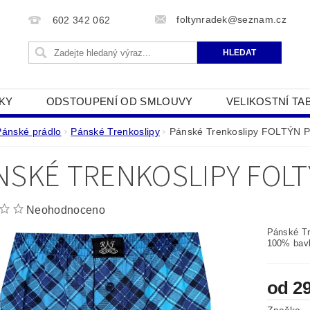
foltynradek@seznam.cz
602 342 062
KY
ODSTOUPENÍ OD SMLOUVY
VELIKOSTNÍ TA
JAK POUŽÍVÁME COOKIES
PODMÍNKY OCHRANY O
Pánské prádlo
Pánské Trenkoslipy
Pánské Trenkoslipy FOLTÝN 
NSKÉ TRENKOSLIPY FOLT
Neohodnoceno
Pánské Tr
100% bavl
od 2