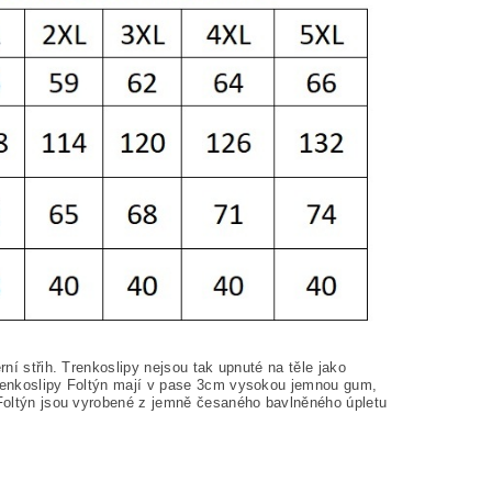
rní střih. Trenkoslipy nejsou tak upnuté na těle jako
 trenkoslipy Foltýn mají v pase 3cm vysokou jemnou gum,
y Foltýn jsou vyrobené z jemně česaného bavlněného úpletu