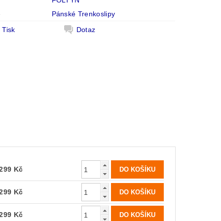
FOLTÝN
e
Pánské Trenkoslipy
Tisk
Dotaz
299 Kč
299 Kč
299 Kč