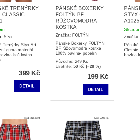
SKÉ TRENÝRKY
PÁNSKÉ BOXERKY
PÁNS
 CLASSIC
FOLTÝN BF
STYX 
1
RŮŽOVOMODRÁ
A1025
KOSTKA
em
Sklade
Značka:
FOLTÝN
a:
Styx
Značka
Pánské Boxerky FOLTÝN
 Trenýrky Styx Art
Pánské 
BF růžovomodrá kostka
vní guma materiál
Classic
100% bavlna- popelín
avlna-košilovina-
bavlna-k
n
Původně:
249 Kč
Ušetříte
:
50 Kč (–20 %)
399 Kč
199 Kč
DETAIL
DETAIL
Kód:
31540/M
Kód:
32957/L