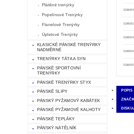
Plátěné trenýrky
32460/
Popelínové Trenýrky
Flanelové Trenýrky
32460/
Úpletové Trenýrky
32460/
KLASICKÉ PÁNSKÉ TRENÝRKY
NADMĚRNÉ
32460/
TRENÝRKY TÁTA A SYN
32460/
PÁNSKÉ SPORTOVNÍ
TRENÝRKY
PÁNSKÉ TRENÝRKY STYX
POPIS
PÁNSKÉ SLIPY
ZNAČ
PÁNSKÝ PYŽAMOVÝ KABÁTEK
DISKU
PÁNSKÉ PYŽAMOVÉ KALHOTY
PÁNSKÉ TEPLÁKY
PÁNSKÝ NÁTĚLNÍK