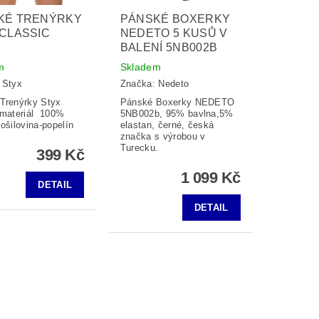
KÉ TRENÝRKY
PÁNSKÉ BOXERKY
CLASSIC
NEDETO 5 KUSŮ V
BALENÍ 5NB002B
m
Skladem
:
Styx
Značka:
Nedeto
Trenýrky Styx
Pánské Boxerky NEDETO
 materiál 100%
5NB002b, 95% bavlna,5%
ošilovina-popelín
elastan, černé, česká
značka s výrobou v
Turecku.
399 Kč
1 099 Kč
DETAIL
DETAIL