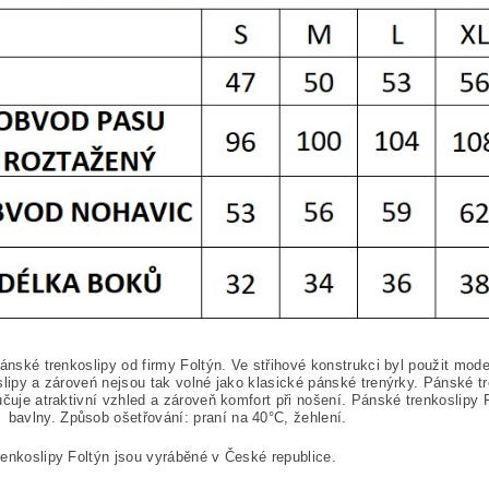
pánské trenkoslipy od firmy Foltýn. Ve střihové konstrukci byl použit mode
slipy a zároveń nejsou tak volné jako klasické pánské trenýrky. Pánské
učuje atraktivní vzhled a zároveň komfort při nošení. Pánské trenkoslip
bavlny. Způsob ošetřování: praní na 40°C, žehlení.
enkoslipy Foltýn jsou vyráběné v České republice.