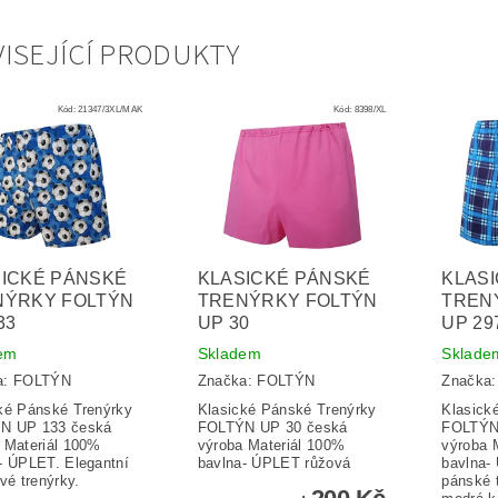
ISEJÍCÍ PRODUKTY
Kód:
21347/3XL/MAK
Kód:
8398/XL
ICKÉ PÁNSKÉ
KLASICKÉ PÁNSKÉ
KLAS
NÝRKY FOLTÝN
TRENÝRKY FOLTÝN
TREN
33
UP 30
UP 29
em
Skladem
Sklade
a:
FOLTÝN
Značka:
FOLTÝN
Značka
ké Pánské Trenýrky
Klasické Pánské Trenýrky
Klasick
N UP 133 česká
FOLTÝN UP 30 česká
FOLTÝN
 Materiál 100%
výroba Materiál 100%
výroba 
- ÚPLET. Elegantní
bavlna- ÚPLET růžová
bavlna-
ové trenýrky.
pánské t