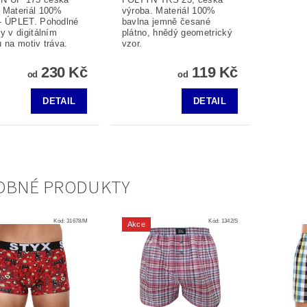
 Materiál 100%
výroba. Materiál 100%
- ÚPLET. Pohodlné
bavlna jemně česané
y v digitálním
plátno, hnědý geometrický
u na motiv tráva.
vzor.
230 Kč
119 Kč
od
od
DETAIL
DETAIL
OBNÉ PRODUKTY
Kód:
31678/M
Kód:
1342/S
Akce