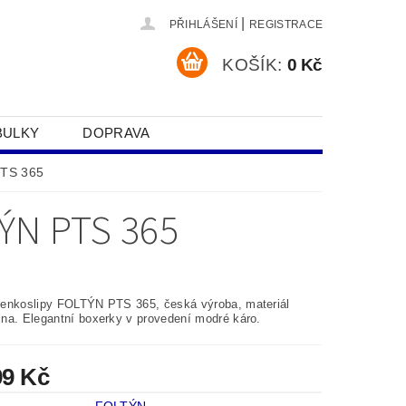
|
PŘIHLÁŠENÍ
REGISTRACE
KOŠÍK:
0 Kč
BULKY
DOPRAVA
SOBNÍCH ÚDAJŮ
PTS 365
ÝN PTS 365
enkoslipy FOLTÝN PTS 365, česká výroba, materiál
na. Elegantní boxerky v provedení modré káro.
99 Kč