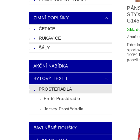
PÁN
STYX
ZIMNÍ DOPLŇKY
G145
ČEPICE
Sklad
Značk
RUKAVICE
Pánské
ŠÁLY
sporto
100% b
popelí
AKČNÍ NABÍDKA
BYTOVÝ TEXTIL
PROSTĚRADLA
Froté Prostěradlo
Jersey Prostědadla
BAVLNĚNÉ ROUŠKY