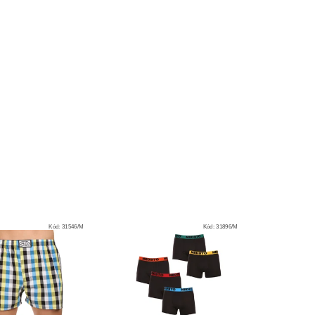
Kód:
31546/M
Kód:
31896/M