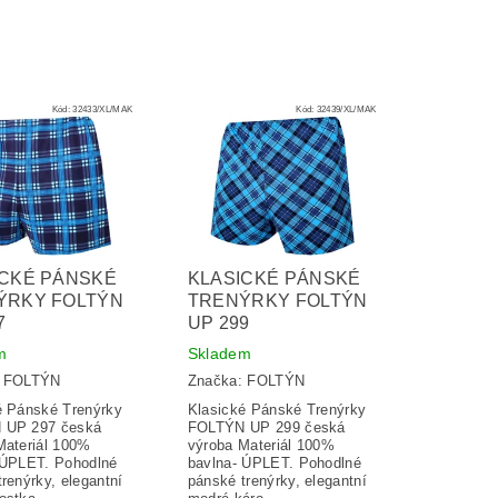
Kód:
32433/XL/MAK
Kód:
32439/XL/MAK
ICKÉ PÁNSKÉ
KLASICKÉ PÁNSKÉ
ÝRKY FOLTÝN
TRENÝRKY FOLTÝN
7
UP 299
m
Skladem
:
FOLTÝN
Značka:
FOLTÝN
é Pánské Trenýrky
Klasické Pánské Trenýrky
 UP 297 česká
FOLTÝN UP 299 česká
Materiál 100%
výroba Materiál 100%
 ÚPLET. Pohodlné
bavlna- ÚPLET. Pohodlné
renýrky, elegantní
pánské trenýrky, elegantní