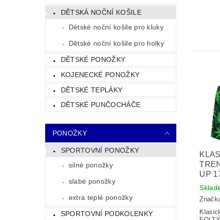
DĚTSKÁ NOČNÍ KOŠILE
Dětské noční košile pro kluky
Dětské noční košile pro holky
DĚTSKÉ PONOŽKY
KOJENECKÉ PONOŽKY
DĚTSKÉ TEPLÁKY
DĚTSKÉ PUNČOCHÁČE
PONOŽKY
SPORTOVNÍ PONOŽKY
KLAS
TRE
silné ponožky
UP 1
slabé ponožky
Sklad
extra teplé ponožky
Značk
Klasic
SPORTOVNÍ PODKOLENKY
FOLTÝ