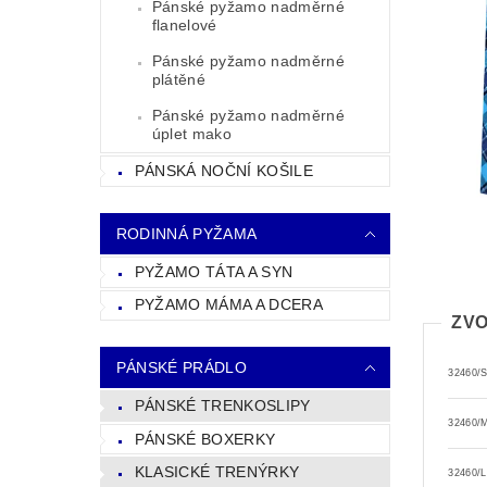
Pánské pyžamo nadměrné
flanelové
Pánské pyžamo nadměrné
plátěné
Pánské pyžamo nadměrné
úplet mako
PÁNSKÁ NOČNÍ KOŠILE
RODINNÁ PYŽAMA
PYŽAMO TÁTA A SYN
PYŽAMO MÁMA A DCERA
ZVO
PÁNSKÉ PRÁDLO
32460/
PÁNSKÉ TRENKOSLIPY
32460/
PÁNSKÉ BOXERKY
KLASICKÉ TRENÝRKY
32460/L