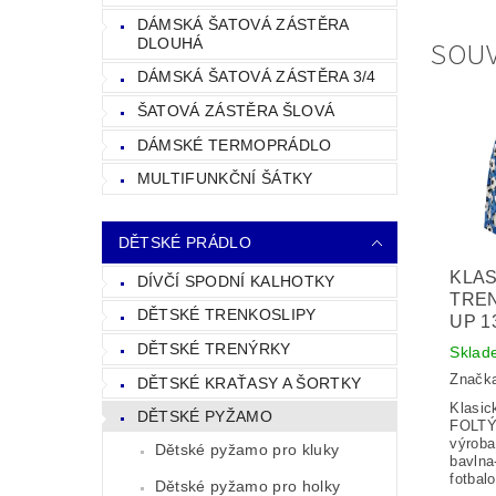
DÁMSKÁ ŠATOVÁ ZÁSTĚRA
SOUV
DLOUHÁ
DÁMSKÁ ŠATOVÁ ZÁSTĚRA 3/4
ŠATOVÁ ZÁSTĚRA ŠLOVÁ
DÁMSKÉ TERMOPRÁDLO
MULTIFUNKČNÍ ŠÁTKY
DĚTSKÉ PRÁDLO
KLAS
DÍVČÍ SPODNÍ KALHOTKY
TRE
DĚTSKÉ TRENKOSLIPY
UP 1
DĚTSKÉ TRENÝRKY
Sklad
Značk
DĚTSKÉ KRAŤASY A ŠORTKY
Klasic
DĚTSKÉ PYŽAMO
FOLTÝ
výroba
Dětské pyžamo pro kluky
bavlna
fotbal
Dětské pyžamo pro holky