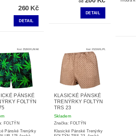
200 Kč
modrá k
od
260 Kč
DETAIL
DETAIL
Kód:
25280/XL/MAK
Kód:
35236/XL/PL
ICKÉ PÁNSKÉ
KLASICKÉ PÁNSKÉ
NÝRKY FOLTÝN
TRENÝRKY FOLTÝN
75
TRS 23
em
Skladem
a:
FOLTÝN
Značka:
FOLTÝN
ké Pánské Trenýrky
Klasické Pánské Trenýrky
N UP 175 česká
FOLTÝN TRS 23, česká