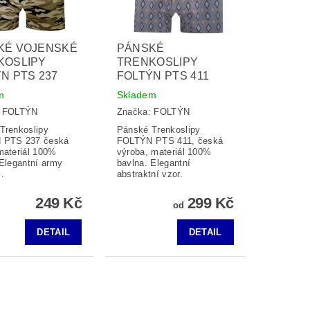
KÉ VOJENSKÉ
PÁNSKÉ
KOSLIPY
TRENKOSLIPY
N PTS 237
FOLTÝN PTS 411
m
Skladem
:
FOLTÝN
Značka:
FOLTÝN
Trenkoslipy
Pánské Trenkoslipy
 PTS 237 česká
FOLTÝN PTS 411, česká
materiál 100%
výroba, materiál 100%
 Elegantní army
bavlna. Elegantní
.
abstraktní vzor.
249 Kč
299 Kč
od
DETAIL
DETAIL