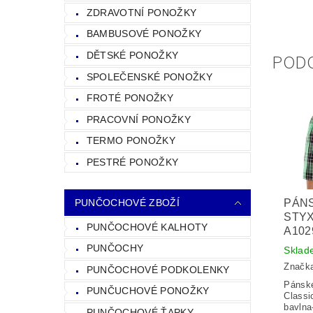
ZDRAVOTNÍ PONOŽKY
BAMBUSOVÉ PONOŽKY
POD
DĚTSKÉ PONOŽKY
SPOLEČENSKÉ PONOŽKY
FROTÉ PONOŽKY
PRACOVNÍ PONOŽKY
TERMO PONOŽKY
PESTRÉ PONOŽKY
PUNČOCHOVÉ ZBOŽÍ
PÁN
STYX
PUNČOCHOVÉ KALHOTY
A102
PUNČOCHY
Sklad
Značk
PUNČOCHOVÉ PODKOLENKY
Pánské
PUNČUCHOVÉ PONOŽKY
Classi
bavlna
PUNČOCHOVÉ ŤAPKY