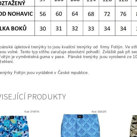
pánské úpletové trenýrky to jsou kvalitní trenýrky od firmy Foltýn. Ve st
jsou volné. Tento typ střihu zaručuje absolutní pohodlí. Zvláště pak při s
Foltýn je vyměnitelná guma v pase. Pánské trenýrky jsou vyrobené ze
1
žehlení.
enýrky Foltýn jsou vyráběné v České republice.
ISEJÍCÍ PRODUKTY
Kód:
27447/S
Kód:
33152/S