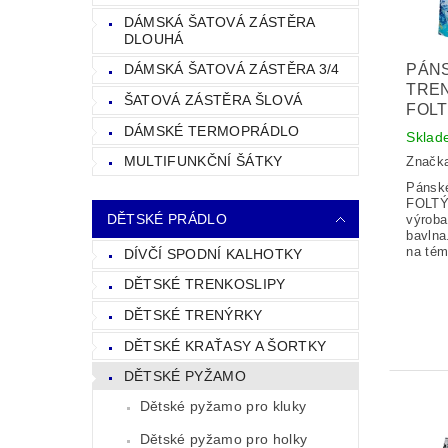
DÁMSKÁ ŠATOVÁ ZÁSTĚRA
DLOUHÁ
PÁN
DÁMSKÁ ŠATOVÁ ZÁSTĚRA 3/4
TRE
ŠATOVÁ ZÁSTĚRA ŠLOVÁ
FOLT
DÁMSKÉ TERMOPRÁDLO
Sklad
MULTIFUNKČNÍ ŠÁTKY
Značk
Pánské
FOLTÝ
DĚTSKÉ PRÁDLO
výroba
bavlna
na tém
DÍVČÍ SPODNÍ KALHOTKY
DĚTSKÉ TRENKOSLIPY
DĚTSKÉ TRENÝRKY
DĚTSKÉ KRAŤASY A ŠORTKY
DĚTSKÉ PYŽAMO
Dětské pyžamo pro kluky
Dětské pyžamo pro holky