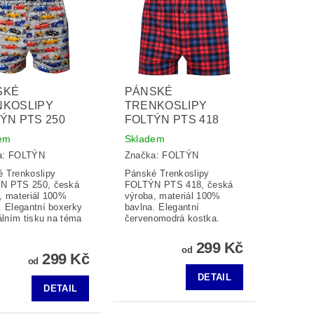
SKÉ
PÁNSKÉ
NKOSLIPY
TRENKOSLIPY
ÝN PTS 250
FOLTÝN PTS 418
em
Skladem
a:
FOLTÝN
Značka:
FOLTÝN
 Trenkoslipy
Pánské Trenkoslipy
N PTS 250, česká
FOLTÝN PTS 418, česká
, materiál 100%
výroba, materiál 100%
. Elegantní boxerky
bavlna. Elegantní
tálním tisku na téma
červenomodrá kostka.
299 Kč
od
299 Kč
od
DETAIL
DETAIL