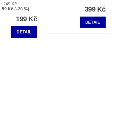
ě:
249 Kč
399 Kč
:
50 Kč (–20 %)
199 Kč
DETAIL
DETAIL