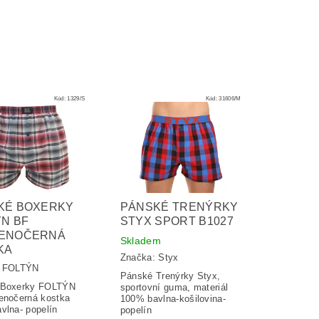
Kód:
1329/S
Kód:
31606/M
KÉ BOXERKY
PÁNSKÉ TRENÝRKY
N BF
STYX SPORT B1027
ENOČERNÁ
Skladem
KA
Značka:
Styx
:
FOLTÝN
Pánské Trenýrky Styx,
 Boxerky FOLTÝN
sportovní guma, materiál
enočerná kostka
100% bavlna-košilovina-
vlna- popelín
popelín