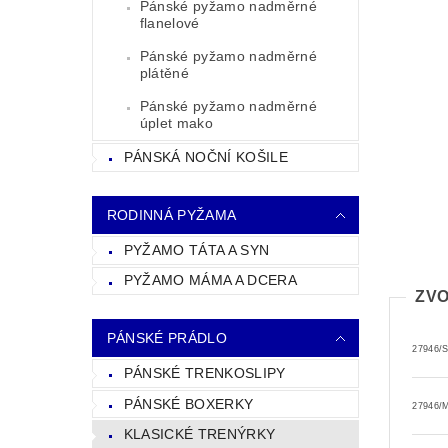
Pánské pyžamo nadměrné
flanelové
Pánské pyžamo nadměrné
plátěné
Pánské pyžamo nadměrné
úplet mako
PÁNSKÁ NOČNÍ KOŠILE
RODINNÁ PYŽAMA
PYŽAMO TÁTA A SYN
PYŽAMO MÁMA A DCERA
ZVO
PÁNSKÉ PRÁDLO
27946/
PÁNSKÉ TRENKOSLIPY
PÁNSKÉ BOXERKY
27946/
KLASICKÉ TRENÝRKY