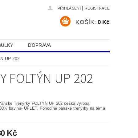
|
PŘIHLÁŠENÍ
REGISTRACE
KOŠÍK:
0 Kč
BULKY
DOPRAVA
SOBNÍCH ÚDAJŮ
ÝN UP 202
Y FOLTÝN UP 202
Pánské Trenýrky FOLTÝN UP 202 česká výroba
100% bavlna- ÚPLET. Pohodlné pánské trenýrky na téma
30 Kč