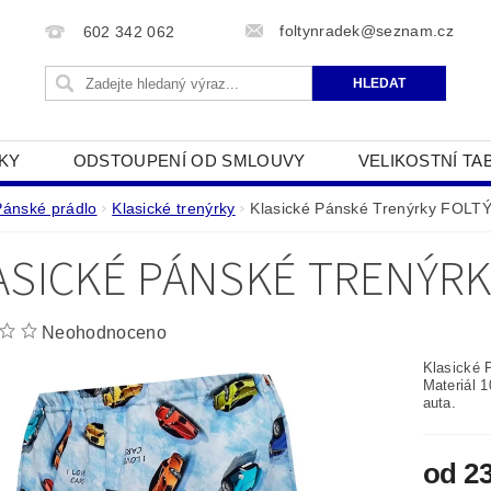
foltynradek@seznam.cz
602 342 062
KY
ODSTOUPENÍ OD SMLOUVY
VELIKOSTNÍ TA
JAK POUŽÍVÁME COOKIES
PODMÍNKY OCHRANY O
Pánské prádlo
Klasické trenýrky
Klasické Pánské Trenýrky FOLT
ASICKÉ PÁNSKÉ TRENÝRK
Neohodnoceno
Klasické 
Materiál 
auta.
od 2