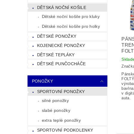
DĚTSKÁ NOČNÍ KOŠILE
Dětské noční košile pro kluky
Dětské noční košile pro holky
DĚTSKÉ PONOŽKY
PÁN
TRE
KOJENECKÉ PONOŽKY
FOLT
DĚTSKÉ TEPLÁKY
Sklad
DĚTSKÉ PUNČOCHÁČE
Značk
Pánské
FOLTÝ
PONOŽKY
výroba
bavlna
SPORTOVNÍ PONOŽKY
v digi
auta.
silné ponožky
slabé ponožky
extra teplé ponožky
SPORTOVNÍ PODKOLENKY