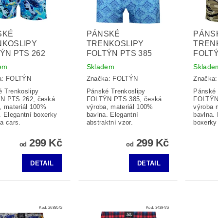
SKÉ
PÁNSKÉ
PÁNS
NKOSLIPY
TRENKOSLIPY
TREN
ÝN PTS 262
FOLTÝN PTS 385
FOLTÝ
em
Skladem
Sklade
a:
FOLTÝN
Značka:
FOLTÝN
Značka
 Trenkoslipy
Pánské Trenkoslipy
Pánské 
N PTS 262, česká
FOLTÝN PTS 385, česká
FOLTÝN
, materiál 100%
výroba, materiál 100%
výroba 
. Elegantní boxerky
bavlna. Elegantní
bavlna.
a cars.
abstraktní vzor.
boxerky 
299 Kč
299 Kč
od
od
DETAIL
DETAIL
Kód:
26895/S
Kód:
34394/S