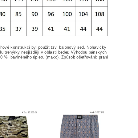
řihové konstrukci byl použit tzv. balonový sed. Nohavičky
edu trenýrky nesjíždějí v oblasti beder. Výhodou pánských
00
%
bavlněného úpletu (
mako
). Způsob ošetřování: praní
Kód:
25262/S
Kód:
34373/S