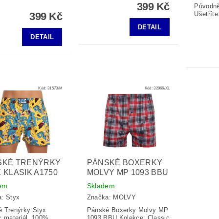
399 Kč
Původn
Ušetříte
399 Kč
DETAIL
DETAIL
Kód:
31573/M
Kód:
32966/XL
SKÉ TRENÝRKY
PÁNSKÉ BOXERKY
 KLASIK A1750
MOLVY MP 1093 BBU
em
Skladem
a:
Styx
Značka:
MOLVY
 Trenýrky Styx
Pánské Boxerky Molvy MP
c materiál 100%
1093 BBU Kolekce: Classic