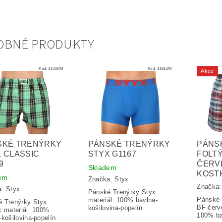
OBNÉ PRODUKTY
Kód:
31558/M
Kód:
31582/M
Akce
SKÉ TRENÝRKY
PÁNSKÉ TRENÝRKY
PÁNS
 CLASSIC
STYX G1167
FOLTÝ
9
ČERV
Skladem
KOST
em
Značka:
Styx
Značka
a:
Styx
Pánské Trenýrky Styx
Pánské
materiál 100% bavlna-
 Trenýrky Styx
BF červ
košilovina-popelín
c materiál 100%
100% ba
-košilovina-popelín