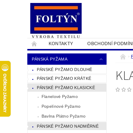
KONTAKTY
OBCHODNÍ PODMÍN
PRO OBCHODNÍKY
NAPIŠTE NÁM
PÁNSKÁ PYŽAMA
KL
PÁNSKÉ PYŽAMO DLOUHÉ
PÁNSKÉ PYŽAMO KRÁTKÉ
PÁNSKÉ PYŽAMO KLASICKÉ
Flanelové Pyžamo
Popelínové Pyžamo
Bavlna Plátno Pyžamo
PÁNSKÉ PYŽAMO NADMĚRNÉ