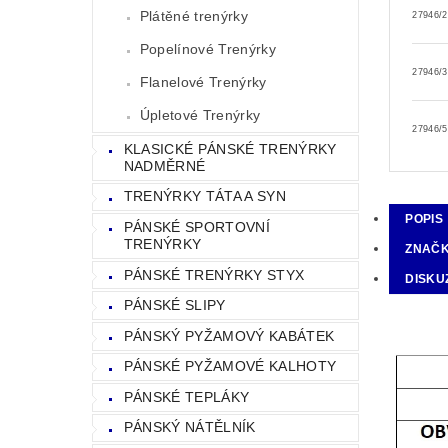
Plátěné trenýrky
27946/
Popelínové Trenýrky
27946/
Flanelové Trenýrky
Úpletové Trenýrky
27946/
KLASICKÉ PÁNSKÉ TRENÝRKY
NADMĚRNÉ
TRENÝRKY TÁTA A SYN
POPIS
PÁNSKÉ SPORTOVNÍ
TRENÝRKY
ZNAČ
PÁNSKÉ TRENÝRKY STYX
DISKU
PÁNSKÉ SLIPY
PÁNSKÝ PYŽAMOVÝ KABÁTEK
PÁNSKÉ PYŽAMOVÉ KALHOTY
PÁNSKÉ TEPLÁKY
PÁNSKÝ NÁTĚLNÍK