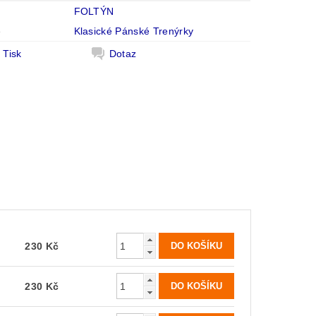
FOLTÝN
e
Klasické Pánské Trenýrky
Tisk
Dotaz
230 Kč
230 Kč