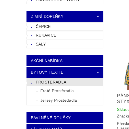
ZIMNÍ DOPLŇKY
ČEPICE
RUKAVICE
ŠÁLY
AKČNÍ NABÍDKA
BYTOVÝ TEXTIL
PROSTĚRADLA
Froté Prostěradlo
PÁN
Jersey Prostědadla
STYX
Sklad
Značk
BAVLNĚNÉ ROUŠKY
Pánské
Classi