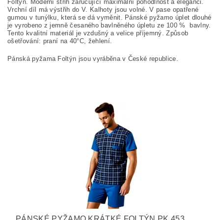
Foltýn. Moderní střih zaručující maximální pohodlnost a eleganci.
Vrchní díl má výstřih do V. Kalhoty jsou volné. V pase opatřené
gumou v tunýlku, která se dá vyměnit. Pánské pyžamo úplet dlouhé
je vyrobeno z jemně česaného bavlněného úpletu ze 100
%
bavlny.
Tento kvalitní materiál je vzdušný a velice příjemný. Způsob
ošetřování: praní na
40°C, žehlení.
Pánská pyžama Foltýn jsou vyráběna v České republice.
PÁNSKÉ PYŽAMO KRÁTKÉ FOLTÝN PK 453