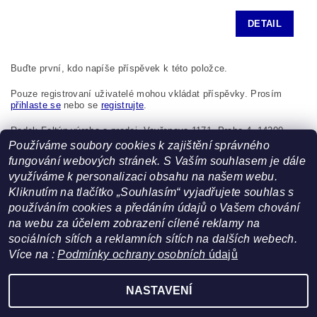
DETAIL
Buďte první, kdo napíše příspěvek k této položce.
Pouze registrovaní uživatelé mohou vkládat příspěvky. Prosím
přihlaste se
nebo se
registrujte
.
Radek Foltýn výroba a prodej, Vavřenova 1171, Praha 4, 14200,
Česká republika, foltynradek@seznam.cz
Používáme soubory cookies k zajištění správného
fungování webových stránek. S Vaším souhlasem je dále
využíváme k personalizaci obsahu na našem webu.
Kliknutím na tlačítko „Souhlasím“ vyjadřujete souhlas s
používáním cookies a předáním údajů o Vašem chování
na webu za účelem zobrazení cílené reklamy na
sociálních sítích a reklamních sítích na dalších webech.
Více na :
Podmínky ochrany osobních
údajů
Facebook
|
Heureka.cz
NASTAVENÍ
Upravit nastavení cookies
2026 ©
FoltynTextil.cz
, všechna práva vyhrazena