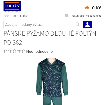
0 Kč
foltynradek@seznam.cz
602 342 062
PÁNSKÉ PYŽAMO DLOUHÉ FOLTÝN
PD 362
Neohodnoceno