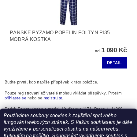
PÁNSKÉ PYŽAMO POPELÍN FOLTÝN PI35
MODRÁ KOSTKA
1 090 Kč
od
DETAIL
Buďte první, kdo napíše příspěvek k této položce.
Pouze registrovaní uživatelé mohou vkládat příspěvky. Prosím
přihlaste se
nebo se
registrujte
.
Radek Foltýn výroba a prodej, Vavřenova 1171, Praha 4, 14200,
Česká republika, foltynradek@seznam.cz
Používáme soubory cookies k zajištění správného
fungování webových stránek. S Vaším souhlasem je dále
využíváme k personalizaci obsahu na našem webu.
Kliknutím na tlačítko „Souhlasím“ vyjadřujete souhlas s