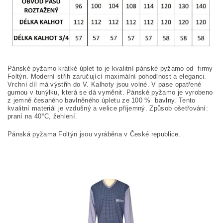
Pánské pyžamo krátké úplet to je kvalitní pánské pyžamo od firmy
Foltýn. Moderní střih zaručující maximální pohodlnost a eleganci.
Vrchní díl má výstřih do V. Kalhoty jsou volné. V pase opatřené
gumou v tunýlku, která se dá vyměnit. Pánské pyžamo je vyrobeno
z jemně česaného bavlněného úpletu ze 100
%
bavlny. Tento
kvalitní materiál je vzdušný a velice příjemný. Způsob ošetřování:
praní na
40°C, žehlení.
Pánská pyžama Foltýn jsou vyráběna v České republice.