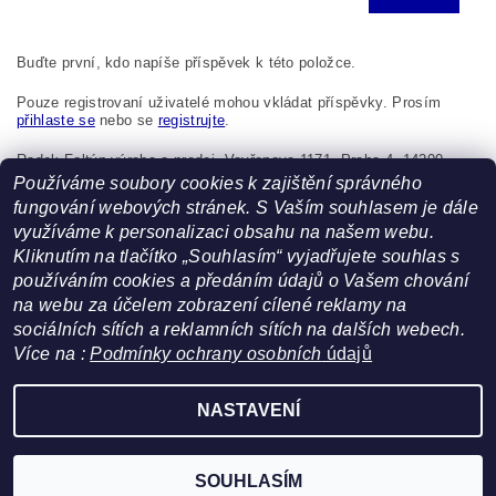
Buďte první, kdo napíše příspěvek k této položce.
Pouze registrovaní uživatelé mohou vkládat příspěvky. Prosím
přihlaste se
nebo se
registrujte
.
Radek Foltýn výroba a prodej, Vavřenova 1171, Praha 4, 14200,
Česká republika, foltynradek@seznam.cz
Používáme soubory cookies k zajištění správného
fungování webových stránek. S Vaším souhlasem je dále
využíváme k personalizaci obsahu na našem webu.
Kliknutím na tlačítko „Souhlasím“ vyjadřujete souhlas s
používáním cookies a předáním údajů o Vašem chování
na webu za účelem zobrazení cílené reklamy na
sociálních sítích a reklamních sítích na dalších webech.
Více na :
Podmínky ochrany osobních
údajů
Facebook
|
Heureka.cz
NASTAVENÍ
Upravit nastavení cookies
2026 ©
FoltynTextil.cz
, všechna práva vyhrazena
Vytvořil Shoptet
SOUHLASÍM