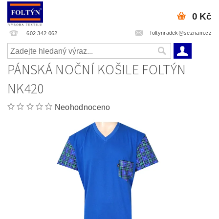
0 Kč
foltynradek@seznam.cz
602 342 062
PÁNSKÁ NOČNÍ KOŠILE FOLTÝN
NK420
Neohodnoceno