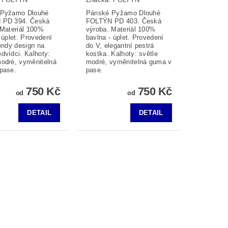
 Pyžamo Dlouhé
Pánské Pyžamo Dlouhé
 PD 394. Česká
FOLTÝN PD 403. Česká
 Materiál 100%
výroba. Materiál 100%
 úplet. Provedení
bavlna - úplet. Provedení
endy design na
do V, elegantní pestrá
dvídci. Kalhoty:
kostka. Kalhoty: světle
odré, vyměnitelná
modré, vyměnitelná guma v
pase.
pase.
750 Kč
750 Kč
od
od
DETAIL
DETAIL