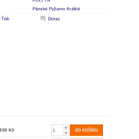
FOLTÝN
e
Pánské Pyžamo Krátké
Tisk
Dotaz
650 Kč