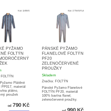
Kód:
11659/S
Kód:
17754/S/FLA
KÉ PYŽAMO
PÁNSKÉ PYŽAMO
ĚNÉ FOLTÝN
FLANELOVÉ FOLTÝN
 MODROČERNÝ
PF20
ŽEK
ZELENOČERVENÉ
PROUŽKY
m
Skladem
:
FOLTÝN
Značka:
FOLTÝN
Pyžamo Plátěné
PP017, materiál
Pánské Pyžamo Flanelové
vlna plátno,
FOLTÝN PF20, materiál
rný proužek
100% bavlna flanel,
zelenočervené proužky.
790 Kč
od
990 Kč
od