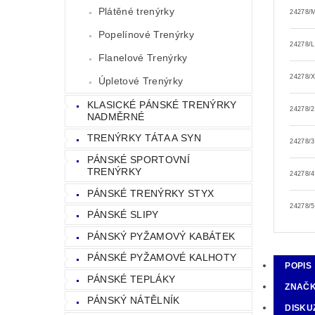
Plátěné trenýrky
24278/
Popelínové Trenýrky
24278/L
Flanelové Trenýrky
24278/
Úpletové Trenýrky
KLASICKÉ PÁNSKÉ TRENÝRKY
24278/
NADMĚRNÉ
TRENÝRKY TÁTA A SYN
24278/
PÁNSKÉ SPORTOVNÍ
TRENÝRKY
24278/
PÁNSKÉ TRENÝRKY STYX
24278/
PÁNSKÉ SLIPY
PÁNSKÝ PYŽAMOVÝ KABÁTEK
PÁNSKÉ PYŽAMOVÉ KALHOTY
POPIS
PÁNSKÉ TEPLÁKY
ZNAČ
PÁNSKÝ NÁTĚLNÍK
DISKU