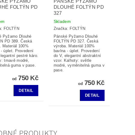
SKÉ PYŽAMO
PÁNSKÉ PYŽAMO
UHÉ FOLTÝN PD
DLOUHÉ FOLTÝN PD
327
em
Skladem
a:
FOLTÝN
Značka:
FOLTÝN
é Pyžamo Dlouhé
Pánské Pyžamo Dlouhé
N PD 389. Česká
FOLTÝN PD 327. Česká
. Materiál 100%
výroba. Materiál 100%
 - úplet. Provedení
bavlna - úplet. Provedení
elegantní pestré káro.
do V, elegantní abstraktní
y: tmavě modré,
vzor. Kalhoty: světle
telná guma v pase.
modré, vyměnitelná guma v
pase.
750 Kč
od
750 Kč
od
DETAIL
DETAIL
OBNÉ PRODUKTY