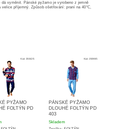
 se dá vyměnit. Pánské pyžamo je vyrobeno z jemně
a velice příjemný. Způsob ošetřování: praní na
40°C,
Kód:
35042/S
Kód:
35099/S
KÉ PYŽAMO
PÁNSKÉ PYŽAMO
HÉ FOLTÝN PD
DLOUHÉ FOLTÝN PD
403
m
Skladem
:
FOLTÝN
Značka:
FOLTÝN