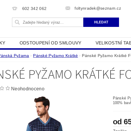
foltynradek@seznam.cz
602 342 062
KY
ODSTOUPENÍ OD SMLOUVY
VELIKOSTNÍ TA
JAK POUŽÍVÁME COOKIES
PODMÍNKY OCHRANY O
Pánská Pyžama
Pánské Pyžamo Krátké
Pánské Pyžamo Krátké 
NSKÉ PYŽAMO KRÁTKÉ FO
Neohodnoceno
Pánské P
100% bavl
od 6