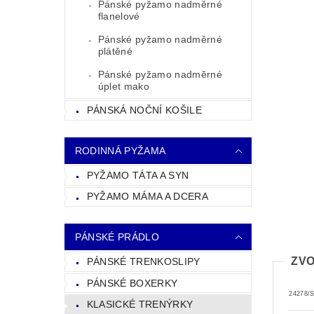
Pánské pyžamo nadměrné
flanelové
Pánské pyžamo nadměrné
plátěné
Pánské pyžamo nadměrné
úplet mako
PÁNSKÁ NOČNÍ KOŠILE
RODINNÁ PYŽAMA
PYŽAMO TÁTA A SYN
PYŽAMO MÁMA A DCERA
PÁNSKÉ PRÁDLO
ZVO
PÁNSKÉ TRENKOSLIPY
PÁNSKÉ BOXERKY
24278/
KLASICKÉ TRENÝRKY