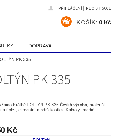
|
PŘIHLÁŠENÍ
REGISTRACE
KOŠÍK:
0 Kč
BULKY
DOPRAVA
SOBNÍCH ÚDAJŮ
FOLTÝN PK 335
LTÝN PK 335
yžamo Krátké FOLTÝN PK 335
Česká výroba,
materiál
na úplet, elegantní modrá kostka. Kalhoty: modré.
50 Kč