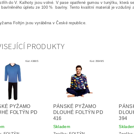
střih do V. Kalhoty jsou volné. V pase opatřené gumou v tunýlku, která
 bavlněného úpletu ze 100
%
bavlny. Tento kvalitní materiál je vzdušný 
yžama Foltýn jsou vyráběna v České republice.
ISEJÍCÍ PRODUKTY
Kód:
4388/S
Kód:
35649/S
SKÉ PYŽAMO
PÁNSKÉ PYŽAMO
PÁNS
UHÉ FOLTÝN PD
DLOUHÉ FOLTÝN PD
DLOU
416
394
em
Skladem
Sklade
a:
FOLTÝN
Značka:
FOLTÝN
Značka