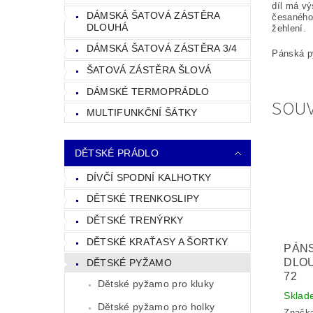
díl má vý
DÁMSKÁ ŠATOVÁ ZÁSTĚRA
česaného
DLOUHÁ
žehlení.
DÁMSKÁ ŠATOVÁ ZÁSTĚRA 3/4
Pánská p
ŠATOVÁ ZÁSTĚRA ŠLOVÁ
DÁMSKÉ TERMOPRÁDLO
SOUV
MULTIFUNKČNÍ ŠÁTKY
DĚTSKÉ PRÁDLO
DÍVČÍ SPODNÍ KALHOTKY
DĚTSKÉ TRENKOSLIPY
DĚTSKÉ TRENÝRKY
DĚTSKÉ KRAŤASY A ŠORTKY
PÁN
DLO
DĚTSKÉ PYŽAMO
72
Dětské pyžamo pro kluky
Sklad
Dětské pyžamo pro holky
Značk