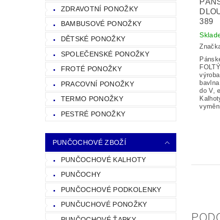
PÁN
ZDRAVOTNÍ PONOŽKY
DLO
389
BAMBUSOVÉ PONOŽKY
Sklad
DĚTSKÉ PONOŽKY
Značk
SPOLEČENSKÉ PONOŽKY
Pánsk
FOLTÝ
FROTÉ PONOŽKY
výroba
bavlna
PRACOVNÍ PONOŽKY
do V, 
Kalhot
TERMO PONOŽKY
vyměni
PESTRÉ PONOŽKY
PUNČOCHOVÉ ZBOŽÍ
PUNČOCHOVÉ KALHOTY
PUNČOCHY
PUNČOCHOVÉ PODKOLENKY
PUNČUCHOVÉ PONOŽKY
POD
PUNČOCHOVÉ ŤAPKY