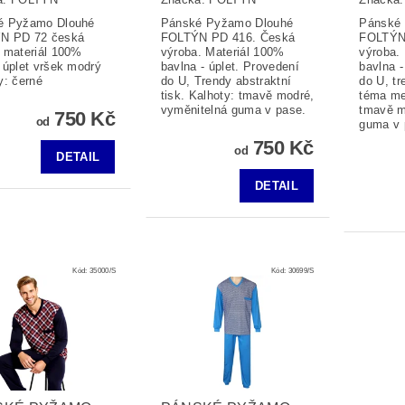
é Pyžamo Dlouhé
Pánské Pyžamo Dlouhé
Pánské
N PD 72 česká
FOLTÝN PD 416. Česká
FOLTÝN
 materiál 100%
výroba. Materiál 100%
výroba.
 úplet vršek modrý
bavlna - úplet. Provedení
bavlna -
y: černé
do U, Trendy abstraktní
do U, tr
tisk. Kalhoty: tmavě modré,
téma me
vyměnitelná guma v pase.
tmavě m
750 Kč
od
guma v 
750 Kč
od
DETAIL
DETAIL
Kód:
35000/S
Kód:
30699/S