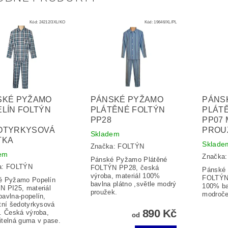
Kód:
24212/3XL/KO
Kód:
19646/XL/PL
SKÉ PYŽAMO
PÁNSKÉ PYŽAMO
PÁNS
LÍN FOLTÝN
PLÁTĚNÉ FOLTÝN
PLÁT
PP28
PP07
OTYRKYSOVÁ
PROU
Skladem
TKA
Sklade
Značka:
FOLTÝN
em
Značka
Pánské Pyžamo Plátěné
a:
FOLTÝN
FOLTÝN PP28, česká
Pánské 
výroba, materiál 100%
FOLTÝN 
é Pyžamo Popelín
bavlna plátno ,světle modrý
100% ba
 PI25, materiál
proužek.
modroče
avlna-popelín,
tní šedotyrkysová
890 Kč
. Česká výroba,
od
telná guma v pase.