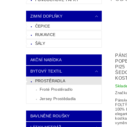
ZIMNÍ DOPLŇKY
ČEPICE
RUKAVICE
ŠÁLY
PÁN
AKČNÍ NABÍDKA
POPE
PI25
BYTOVÝ TEXTIL
ŠED
KOS
PROSTĚRADLA
Sklad
Froté Prostěradlo
Značk
Jersey Prostědadla
Pánsk
FOLTÝN
100% b
elegan
BAVLNĚNÉ ROUŠKY
kostka
vyměni