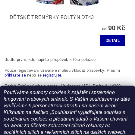
DĚTSKÉ TRENÝRKY FOLTÝN DT43
90 Kč
od
DETAIL
Buďte první, kdo napíše příspěvek k této položce.
Pouze registrovaní uživatelé mohou vkládat příspěvky. Prosím
přihlaste se
nebo se
registrujte
.
Radek Foltýn výroba a prodej, Vavřenova 1171, Praha 4, 14200,
Česká republika, foltynradek@seznam.cz
Používáme soubory cookies k zajištění správného
fungování webových stránek. S Vaším souhlasem je dále
využíváme k personalizaci obsahu na našem webu.
Kliknutím na tlačítko „Souhlasím“ vyjadřujete souhlas s
používáním cookies a předáním údajů o Vašem chování
na webu za účelem zobrazení cílené reklamy na
sociálních sítích a reklamních sítích na dalších webech.