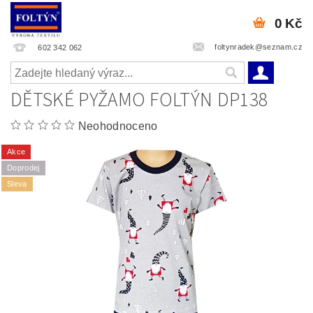
0 Kč
foltynradek@seznam.cz
602 342 062
DĚTSKÉ PYŽAMO FOLTÝN DP138
Neohodnoceno
Akce
Doprodej
Sleva