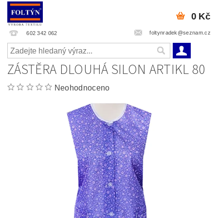
0 Kč
foltynradek@seznam.cz
602 342 062
ZÁSTĚRA DLOUHÁ SILON ARTIKL 80
Neohodnoceno