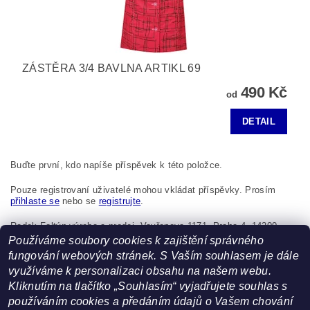
ZÁSTĚRA 3/4 BAVLNA ARTIKL 69
490 Kč
od
DETAIL
Buďte první, kdo napíše příspěvek k této položce.
Pouze registrovaní uživatelé mohou vkládat příspěvky. Prosím
přihlaste se
nebo se
registrujte
.
Radek Foltýn výroba a prodej, Vavřenova 1171, Praha 4, 14200,
Česká republika, foltynradek@seznam.cz
Používáme soubory cookies k zajištění správného
fungování webových stránek. S Vaším souhlasem je dále
využíváme k personalizaci obsahu na našem webu.
Kliknutím na tlačítko „Souhlasím“ vyjadřujete souhlas s
používáním cookies a předáním údajů o Vašem chování