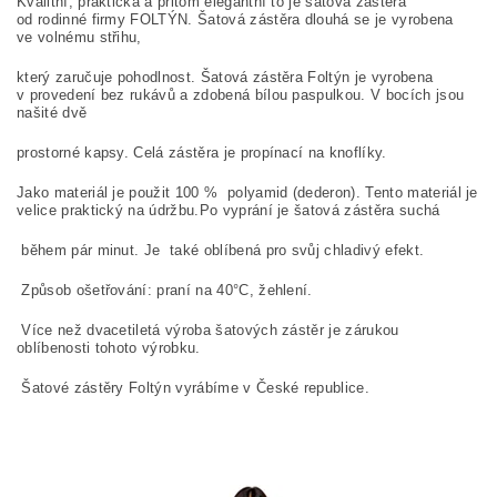
Kvalitní, praktická a přitom elegantní to je šatová zástěra
od
rodinné firmy FOLTÝN.
Šatová zástěra dlouhá se je vyrobena
ve volnému střihu,
který zaručuje pohodlnost.
Šatová zástěra Foltýn je vyrobena
v provedení bez rukávů a zdobená
bílou paspulkou.
V bocích jsou
našité dvě
prostorné kapsy.
Celá zástěra je propínací na knoflíky.
Jako materiál je použit 100
%
polyamid (dederon).
Tento materiál je
velice praktický na údržbu.
Po vyprání je šatová zástěra suchá
během pár minut.
Je také oblíbená pro svůj chladivý efekt.
Způsob ošetřování: praní na
40°C, žehlení.
Více než dvacetiletá výroba šatových zástěr je zárukou
oblíbenosti tohoto výrobku.
Šatové zástěry Foltýn vyrábíme v České republice.