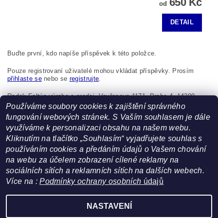
650 Kč
od
DETAIL
Buďte první, kdo napíše příspěvek k této položce.
Pouze registrovaní uživatelé mohou vkládat příspěvky. Prosím
přihlaste se
nebo se
registrujte
.
Radek Foltýn výroba a prodej, Vavřenova 1171, Praha 4, 14200,
Česká republika, foltynradek@seznam.cz
Používáme soubory cookies k zajištění správného
fungování webových stránek. S Vaším souhlasem je dále
využíváme k personalizaci obsahu na našem webu.
Kliknutím na tlačítko „Souhlasím“ vyjadřujete souhlas s
používáním cookies a předáním údajů o Vašem chování
na webu za účelem zobrazení cílené reklamy na
sociálních sítích a reklamních sítích na dalších webech.
Více na :
Podmínky ochrany osobních
údajů
Facebook
|
Heureka.cz
NASTAVENÍ