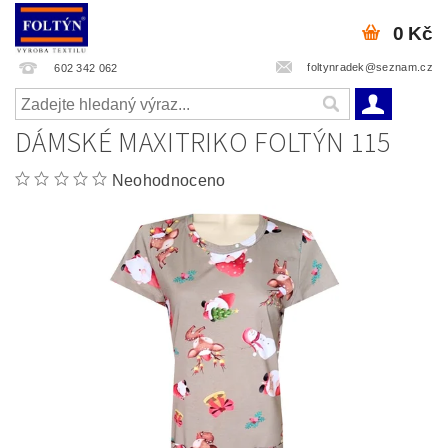
0 Kč
foltynradek@seznam.cz
602 342 062
DÁMSKÉ MAXITRIKO FOLTÝN 115
Neohodnoceno