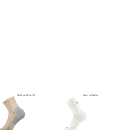
Kód:
3014/39-42
Kód:
23615/39