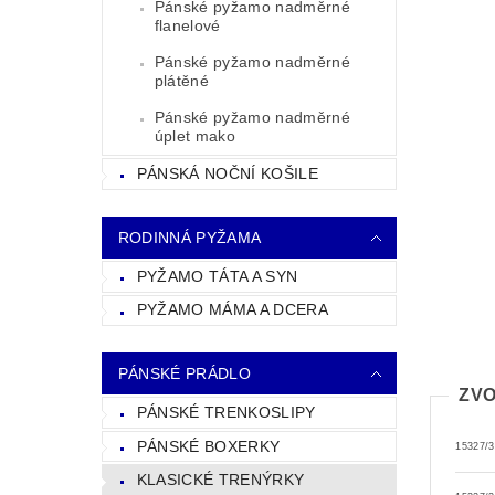
Pánské pyžamo nadměrné
flanelové
Pánské pyžamo nadměrné
plátěné
Pánské pyžamo nadměrné
úplet mako
PÁNSKÁ NOČNÍ KOŠILE
RODINNÁ PYŽAMA
PYŽAMO TÁTA A SYN
PYŽAMO MÁMA A DCERA
PÁNSKÉ PRÁDLO
ZVO
PÁNSKÉ TRENKOSLIPY
PÁNSKÉ BOXERKY
15327/3
KLASICKÉ TRENÝRKY