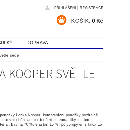
|
PŘIHLÁŠENÍ
REGISTRACE
KOŠÍK:
0 Kč
BULKY
DOPRAVA
SOBNÍCH ÚDAJŮ
ětle šedá
A KOOPER SVĚTLE
 ponožky Lonka Kooper ,kompresivní ponožky pozitivně
a krevní oběh, antibakteriální ochrana díky iontům
teriál: bavlna 70 %, elastan 15 %, polypropylen silprox 15