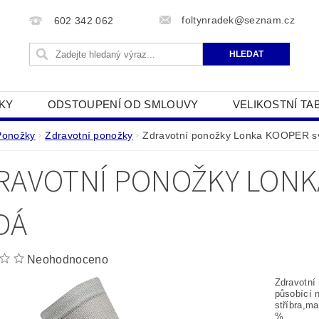
foltynradek@seznam.cz
602 342 062
KY
ODSTOUPENÍ OD SMLOUVY
VELIKOSTNÍ TA
JAK POUŽÍVÁME COOKIES
PODMÍNKY OCHRANY O
Ponožky
Zdravotní ponožky
Zdravotní ponožky Lonka KOOPER sv
RAVOTNÍ PONOŽKY LONK
DÁ
Neohodnoceno
Zdravotní
působící n
stříbra,ma
%.