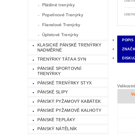
15327/3
Plátěné trenýrky
Popelínové Trenýrky
15327/4
Flanelové Trenýrky
Úpletové Trenýrky
POPIS
KLASICKÉ PÁNSKÉ TRENÝRKY
ZNAČ
NADMĚRNÉ
DISKU
TRENÝRKY TÁTA A SYN
PÁNSKÉ SPORTOVNÍ
TRENÝRKY
PÁNSKÉ TRENÝRKY STYX
Velikostn
PÁNSKÉ SLIPY
Ve
PÁNSKÝ PYŽAMOVÝ KABÁTEK
PÁNSKÉ PYŽAMOVÉ KALHOTY
PÁNSKÉ TEPLÁKY
PÁNSKÝ NÁTĚLNÍK