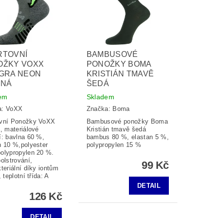
RTOVNÍ
BAMBUSOVÉ
OŽKY VOXX
PONOŽKY BOMA
EGRA NEON
KRISTIÁN TMAVĚ
ENÁ
ŠEDÁ
em
Skladem
a:
VoXX
Značka:
Boma
ovní Ponožky VoXX
Bambusové ponožky Boma
a, materiálové
Kristián tmavě šedá
í: bavlna 60 %,
bambus 80 %, elastan 5 %,
n 10 %,polyester
polypropylen 15 %
olypropylen 20 %.
polstrování,
99 Kč
kteriální díky iontům
, teplotní třída: A
DETAIL
126 Kč
DETAIL