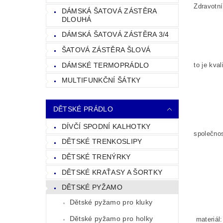
Zdravotn
DÁMSKÁ ŠATOVÁ ZÁSTĚRA
DLOUHÁ
DÁMSKÁ ŠATOVÁ ZÁSTĚRA 3/4
ŠATOVÁ ZÁSTĚRA ŠLOVÁ
DÁMSKÉ TERMOPRÁDLO
to je kva
MULTIFUNKČNÍ ŠÁTKY
DĚTSKÉ PRÁDLO
DÍVČÍ SPODNÍ KALHOTKY
společnos
DĚTSKÉ TRENKOSLIPY
DĚTSKÉ TRENÝRKY
DĚTSKÉ KRAŤASY A ŠORTKY
DĚTSKÉ PYŽAMO
Dětské pyžamo pro kluky
Dětské pyžamo pro holky
materiál