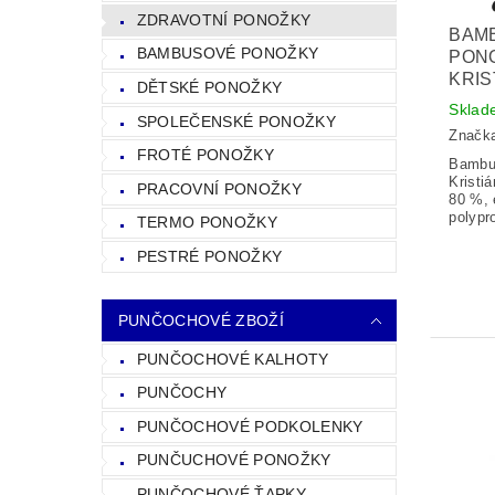
ZDRAVOTNÍ PONOŽKY
BAM
BAMBUSOVÉ PONOŽKY
PON
KRIS
DĚTSKÉ PONOŽKY
Sklad
SPOLEČENSKÉ PONOŽKY
Značk
FROTÉ PONOŽKY
Bambu
Kristi
PRACOVNÍ PONOŽKY
80 %, 
polypr
TERMO PONOŽKY
PESTRÉ PONOŽKY
PUNČOCHOVÉ ZBOŽÍ
PUNČOCHOVÉ KALHOTY
PUNČOCHY
PUNČOCHOVÉ PODKOLENKY
PUNČUCHOVÉ PONOŽKY
PUNČOCHOVÉ ŤAPKY