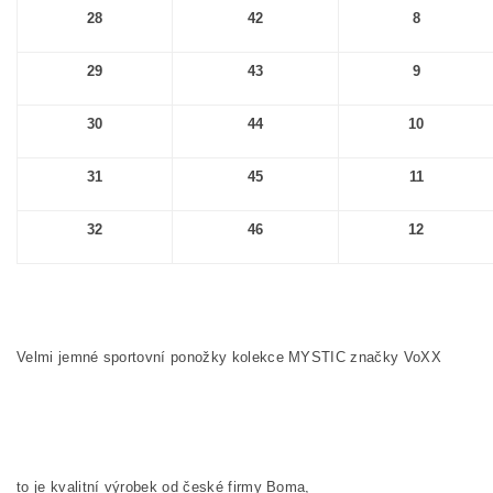
28
42
8
29
43
9
30
44
10
31
45
11
32
46
12
Velmi jemné sportovní ponožky kolekce MYSTIC značky VoXX
to je kvalitní výrobek od české firmy Boma,