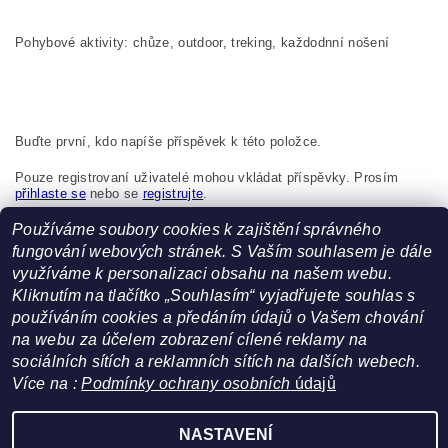
Pohybové aktivity: chůze, outdoor, treking, každodnní nošení
Buďte první, kdo napíše příspěvek k této položce.
Pouze registrovaní uživatelé mohou vkládat příspěvky. Prosím
přihlaste se
nebo se
registrujte
.
Používáme soubory cookies k zajištění správného
Boma s.r.o., K Bytovkám 222 Kunice 251 63 Česká republika,
info@boma.cz
fungování webových stránek. S Vaším souhlasem je dále
využíváme k personalizaci obsahu na našem webu.
Kliknutím na tlačítko „Souhlasím“ vyjadřujete souhlas s
používáním cookies a předáním údajů o Vašem chování
na webu za účelem zobrazení cílené reklamy na
sociálních sítích a reklamních sítích na dalších webech.
Facebook
|
Heureka.cz
Více na :
Podmínky ochrany osobních
údajů
NASTAVENÍ
Upravit nastavení cookies
2026 ©
FoltynTextil.cz
, všechna práva vyhrazena