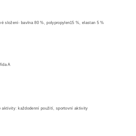
vé složení- bavlna 80
%, polypropylen15 %, elastan 5 %
řída A
aktivity: každodenní použití, sportovní aktivity