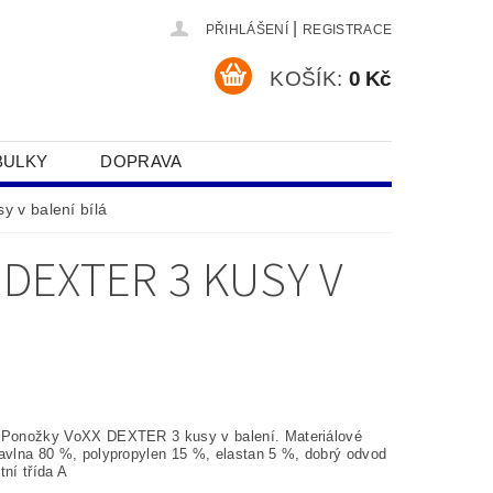
|
PŘIHLÁŠENÍ
REGISTRACE
KOŠÍK:
0 Kč
BULKY
DOPRAVA
SOBNÍCH ÚDAJŮ
y v balení bílá
DEXTER 3 KUSY V
 Ponožky VoXX DEXTER 3 kusy v balení. Materiálové
avlna 80
%, polypropylen 15 %, elastan 5 %, dobrý odvod
tní třída A