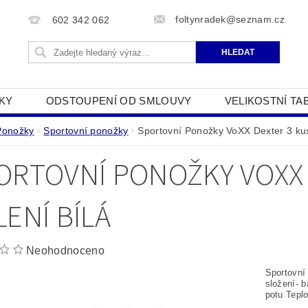
foltynradek@seznam.cz
602 342 062
KY
ODSTOUPENÍ OD SMLOUVY
VELIKOSTNÍ TA
JAK POUŽÍVÁME COOKIES
PODMÍNKY OCHRANY O
Ponožky
Sportovní ponožky
Sportovní Ponožky VoXX Dexter 3 kus
ORTOVNÍ PONOŽKY VOXX 
LENÍ BÍLÁ
Neohodnoceno
Sportovní
složení- b
potu Teplo