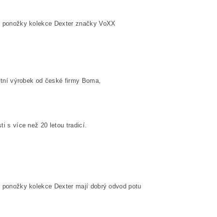
í ponožky kolekce Dexter značky VoXX
litní výrobek od české firmy Boma,
ti s více než 20 letou tradicí.
í ponožky kolekce Dexter
mají dobrý odvod potu