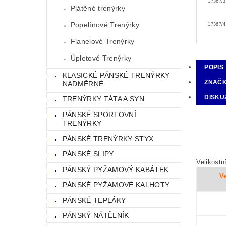
17367/3
Plátěné trenýrky
Popelínové Trenýrky
17367/4
Flanelové Trenýrky
Úpletové Trenýrky
POPIS
KLASICKÉ PÁNSKÉ TRENÝRKY
ZNAČ
NADMĚRNÉ
DISKU
TRENÝRKY TÁTA A SYN
PÁNSKÉ SPORTOVNÍ
TRENÝRKY
PÁNSKÉ TRENÝRKY STYX
PÁNSKÉ SLIPY
Velikostn
PÁNSKÝ PYŽAMOVÝ KABÁTEK
Ve
PÁNSKÉ PYŽAMOVÉ KALHOTY
PÁNSKÉ TEPLÁKY
PÁNSKÝ NÁTĚLNÍK