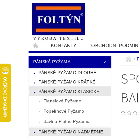
KONTAKTY
OBCHODNÍ PODMÍN
PRO OBCHODNÍKY
NAPIŠTE NÁM
PÁNSKÁ PYŽAMA
SP
PÁNSKÉ PYŽAMO DLOUHÉ
PÁNSKÉ PYŽAMO KRÁTKÉ
BA
PÁNSKÉ PYŽAMO KLASICKÉ
Flanelové Pyžamo
Popelínové Pyžamo
Bavlna Plátno Pyžamo
PÁNSKÉ PYŽAMO NADMĚRNÉ