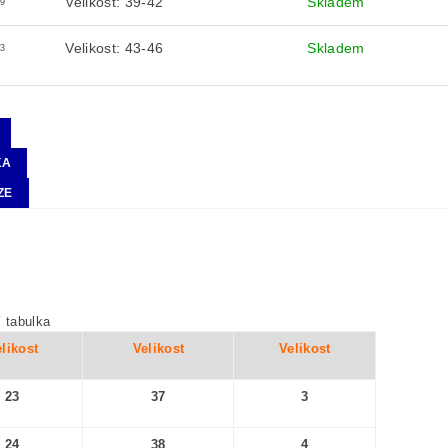
Velikost: 39-42
Skladem
9
Velikost: 43-46
Skladem
3
KA
ZE
í tabulka
likost
Velikost
Velikost
23
37
3
24
38
4