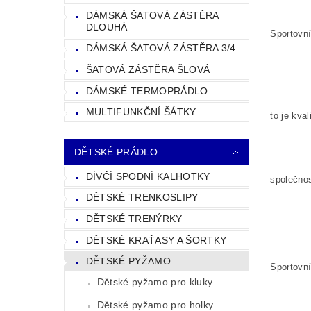
DÁMSKÁ ŠATOVÁ ZÁSTĚRA
DLOUHÁ
Sportovn
DÁMSKÁ ŠATOVÁ ZÁSTĚRA 3/4
ŠATOVÁ ZÁSTĚRA ŠLOVÁ
DÁMSKÉ TERMOPRÁDLO
MULTIFUNKČNÍ ŠÁTKY
to je kva
DĚTSKÉ PRÁDLO
DÍVČÍ SPODNÍ KALHOTKY
společnos
DĚTSKÉ TRENKOSLIPY
DĚTSKÉ TRENÝRKY
DĚTSKÉ KRAŤASY A ŠORTKY
DĚTSKÉ PYŽAMO
Sportovn
Dětské pyžamo pro kluky
Dětské pyžamo pro holky