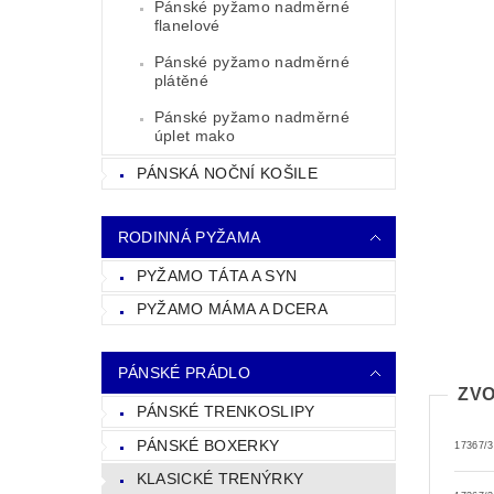
Pánské pyžamo nadměrné
flanelové
Pánské pyžamo nadměrné
plátěné
Pánské pyžamo nadměrné
úplet mako
PÁNSKÁ NOČNÍ KOŠILE
RODINNÁ PYŽAMA
PYŽAMO TÁTA A SYN
PYŽAMO MÁMA A DCERA
PÁNSKÉ PRÁDLO
ZVO
PÁNSKÉ TRENKOSLIPY
PÁNSKÉ BOXERKY
17367/3
KLASICKÉ TRENÝRKY