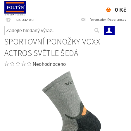
0 Kč
foltynradek@seznam.cz
602 342 062
SPORTOVNÍ PONOŽKY VOXX
ACTROS SVĚTLE ŠEDÁ
Neohodnoceno