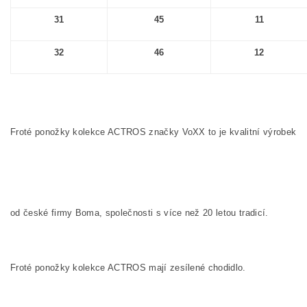
31
45
11
32
46
12
Froté ponožky kolekce ACTROS značky VoXX to je kvalitní výrobek
od české firmy Boma, společnosti s více než 20 letou tradicí.
Froté ponožky kolekce ACTROS
mají zesílené chodidlo.