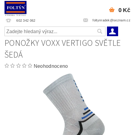
0 Kč
foltynradek@seznam.cz
602 342 062
PONOŽKY VOXX VERTIGO SVĚTLE
ŠEDÁ
Neohodnoceno