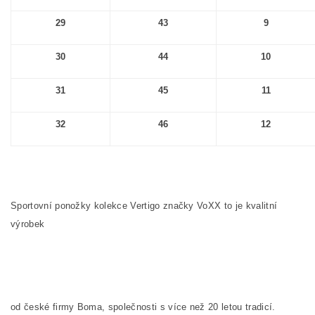
29
43
9
30
44
10
31
45
11
32
46
12
Sportovní ponožky kolekce Vertigo značky VoXX to je kvalitní
výrobek
od české firmy Boma, společnosti s více než 20 letou tradicí.