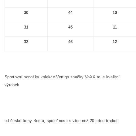
30
44
10
31
45
11
32
46
12
Sportovní ponožky kolekce Vertigo značky VoXX to je kvalitní
výrobek
od české firmy Boma, společnosti s více než 20 letou tradicí.