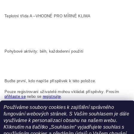
Teplotní třída A –VHODNÉ PRO MÍRNÉ KLIMA
Pohybové aktivity: běh, každodenní použití
Buďte první, kdo napíše příspěvek k této položce.
Pouze registrovaní uživatelé mohou vkládat příspěvky. Prosím
přihlaste se
nebo se
registrujte
.
Používáme soubory cookies k zajištění správného
Boma s.r.o., K Bytovkám 222 Kunice 251 63 Česká republika,
info@boma.cz
fungování webových stránek. S Vaším souhlasem je dále
využíváme k personalizaci obsahu na našem webu.
Kliknutím na tlačítko „Souhlasím“ vyjadřujete souhlas s
používáním cookies a předáním údajů o Vašem chování