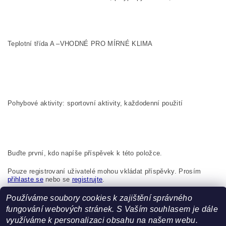
Teplotní třída A –VHODNÉ PRO MÍRNÉ KLIMA
Pohybové aktivity: sportovní aktivity, každodenní použití
Buďte první, kdo napíše příspěvek k této položce.
Pouze registrovaní uživatelé mohou vkládat příspěvky. Prosím
přihlaste se
nebo se
registrujte
.
Používáme soubory cookies k zajištění správného
Boma s.r.o., K Bytovkám 222 Kunice 251 63 Česká republika,
info@boma.cz
fungování webových stránek. S Vaším souhlasem je dále
využíváme k personalizaci obsahu na našem webu.