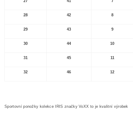
27
41
7
28
42
8
29
43
9
30
44
10
31
45
11
32
46
12
Sportovní ponožky kolekce IRIS značky VoXX to je kvalitní výrobek