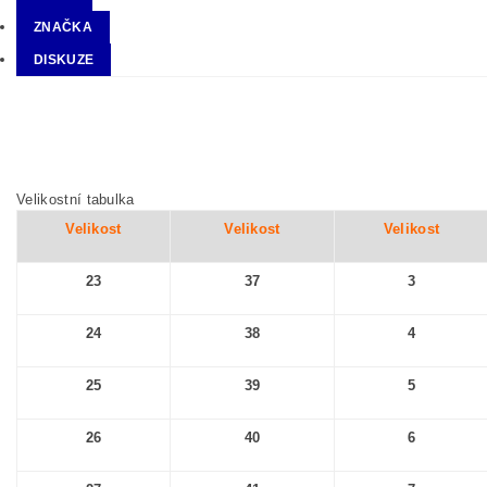
ZNAČKA
DISKUZE
Velikostní tabulka
Velikost
Velikost
Velikost
23
37
3
24
38
4
25
39
5
26
40
6