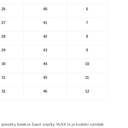
26
40
6
27
41
7
28
42
8
29
43
9
30
44
10
31
45
11
32
46
12
 ponožky kolekce Gastl značky VoXX to je kvalitní výrobek