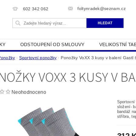
foltynradek@seznam.cz
602 342 062
KY
ODSTOUPENÍ OD SMLOUVY
VELIKOSTNÍ TA
JAK POUŽÍVÁME COOKIES
PODMÍNKY OCHRANY O
Ponožky
Sportovní ponožky
Ponožky VoXX 3 kusy v balení Gastl 
NOŽKY VOXX 3 KUSY V BA
Neohodnoceno
Sportovní
složení- 
bandáž na 
stříbra, te