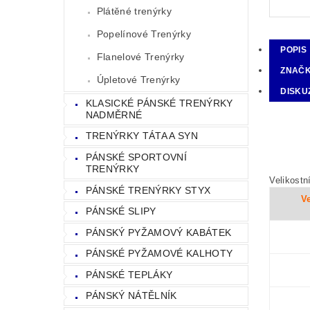
Plátěné trenýrky
Popelínové Trenýrky
POPIS
Flanelové Trenýrky
ZNAČ
Úpletové Trenýrky
DISKU
KLASICKÉ PÁNSKÉ TRENÝRKY
NADMĚRNÉ
TRENÝRKY TÁTA A SYN
PÁNSKÉ SPORTOVNÍ
TRENÝRKY
Velikostn
PÁNSKÉ TRENÝRKY STYX
Ve
PÁNSKÉ SLIPY
PÁNSKÝ PYŽAMOVÝ KABÁTEK
PÁNSKÉ PYŽAMOVÉ KALHOTY
PÁNSKÉ TEPLÁKY
PÁNSKÝ NÁTĚLNÍK