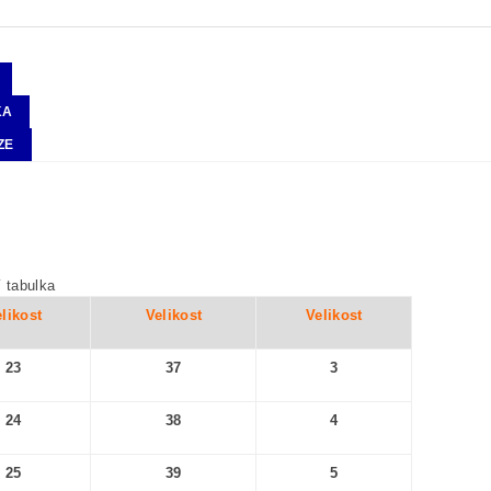
KA
ZE
í tabulka
likost
Velikost
Velikost
23
37
3
24
38
4
25
39
5