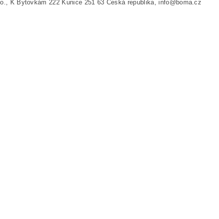
.o., K Bytovkám 222 Kunice 251 63 Česká republika, info@boma.cz