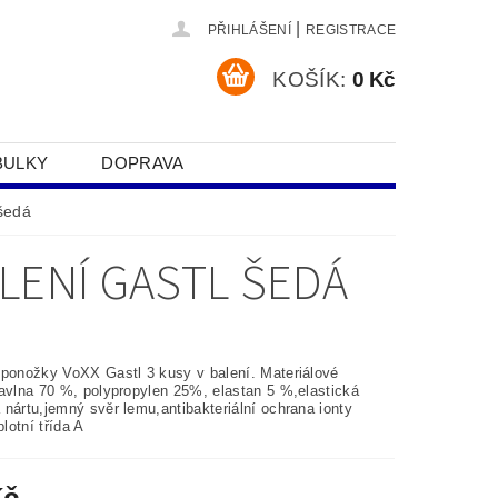
|
PŘIHLÁŠENÍ
REGISTRACE
KOŠÍK:
0 Kč
BULKY
DOPRAVA
SOBNÍCH ÚDAJŮ
šedá
LENÍ GASTL ŠEDÁ
 ponožky VoXX Gastl 3 kusy v balení.
Materiálové
bavlna 70 %, polypropylen 25%, elastan 5 %,elastická
nártu,jemný svěr lemu,antibakteriální ochrana ionty
plotní třída A