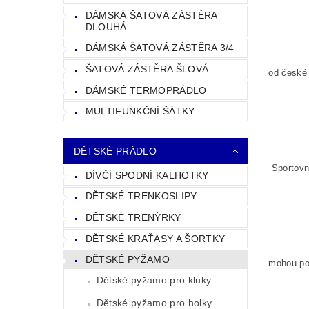
DÁMSKÁ ŠATOVÁ ZÁSTĚRA
DLOUHÁ
DÁMSKÁ ŠATOVÁ ZÁSTĚRA 3/4
ŠATOVÁ ZÁSTĚRA ŠLOVÁ
od české 
DÁMSKÉ TERMOPRÁDLO
MULTIFUNKČNÍ ŠÁTKY
DĚTSKÉ PRÁDLO
Sportovn
DÍVČÍ SPODNÍ KALHOTKY
DĚTSKÉ TRENKOSLIPY
DĚTSKÉ TRENÝRKY
DĚTSKÉ KRAŤASY A ŠORTKY
DĚTSKÉ PYŽAMO
mohou poc
Dětské pyžamo pro kluky
Dětské pyžamo pro holky