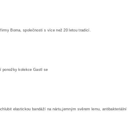
firmy Boma, společnosti s více než 20 letou tradicí.
í ponožky kolekce
Gastl
se
hlubit elastickou bandáží na nártu,jemným svěrem lemu, antibakteriální o