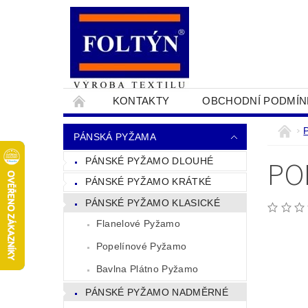
KONTAKTY
OBCHODNÍ PODMÍN
PRO OBCHODNÍKY
NAPIŠTE NÁM
PÁNSKÁ PYŽAMA
PO
PÁNSKÉ PYŽAMO DLOUHÉ
PÁNSKÉ PYŽAMO KRÁTKÉ
PÁNSKÉ PYŽAMO KLASICKÉ
Flanelové Pyžamo
Popelínové Pyžamo
Bavlna Plátno Pyžamo
PÁNSKÉ PYŽAMO NADMĚRNÉ