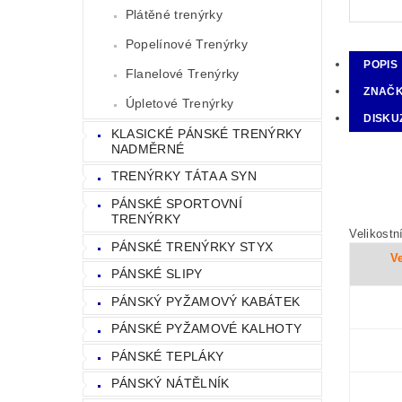
Plátěné trenýrky
Popelínové Trenýrky
POPIS
Flanelové Trenýrky
ZNAČ
Úpletové Trenýrky
DISKU
KLASICKÉ PÁNSKÉ TRENÝRKY
NADMĚRNÉ
TRENÝRKY TÁTA A SYN
PÁNSKÉ SPORTOVNÍ
TRENÝRKY
Velikostn
PÁNSKÉ TRENÝRKY STYX
Ve
PÁNSKÉ SLIPY
PÁNSKÝ PYŽAMOVÝ KABÁTEK
PÁNSKÉ PYŽAMOVÉ KALHOTY
PÁNSKÉ TEPLÁKY
PÁNSKÝ NÁTĚLNÍK