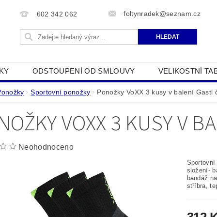
foltynradek@seznam.cz
602 342 062
KY
ODSTOUPENÍ OD SMLOUVY
VELIKOSTNÍ TA
JAK POUŽÍVÁME COOKIES
PODMÍNKY OCHRANY O
Ponožky
Sportovní ponožky
Ponožky VoXX 3 kusy v balení Gastl 
NOŽKY VOXX 3 KUSY V B
Neohodnoceno
Sportovní
složení- 
bandáž na 
stříbra, te