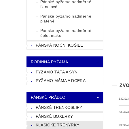
Pánské pyžamo nadměrné
flanelové
Pánské pyžamo nadměrné
plátěné
Pánské pyžamo nadměrné
úplet mako
PÁNSKÁ NOČNÍ KOŠILE
RODINNÁ PYŽAMA
PYŽAMO TÁTA A SYN
PYŽAMO MÁMA A DCERA
ZVO
PÁNSKÉ PRÁDLO
23030/3
PÁNSKÉ TRENKOSLIPY
23030/3
PÁNSKÉ BOXERKY
KLASICKÉ TRENÝRKY
23030/4