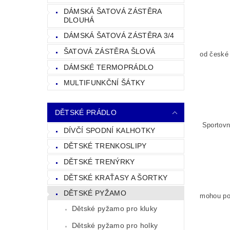
DÁMSKÁ ŠATOVÁ ZÁSTĚRA
DLOUHÁ
DÁMSKÁ ŠATOVÁ ZÁSTĚRA 3/4
ŠATOVÁ ZÁSTĚRA ŠLOVÁ
od české 
DÁMSKÉ TERMOPRÁDLO
MULTIFUNKČNÍ ŠÁTKY
DĚTSKÉ PRÁDLO
Sportovn
DÍVČÍ SPODNÍ KALHOTKY
DĚTSKÉ TRENKOSLIPY
DĚTSKÉ TRENÝRKY
DĚTSKÉ KRAŤASY A ŠORTKY
DĚTSKÉ PYŽAMO
mohou poc
Dětské pyžamo pro kluky
Dětské pyžamo pro holky