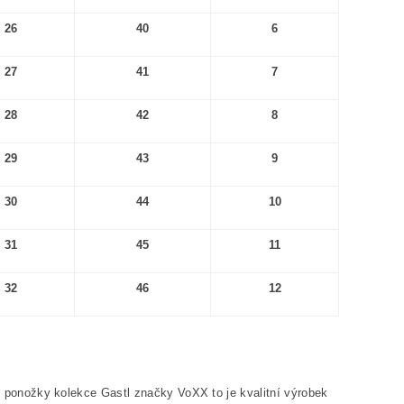
26
40
6
27
41
7
28
42
8
29
43
9
30
44
10
31
45
11
32
46
12
 ponožky kolekce Gastl značky VoXX to je kvalitní výrobek