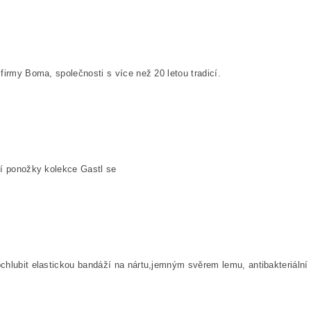
firmy Boma, společnosti s více než 20 letou tradicí.
í ponožky kolekce
Gastl
se
hlubit elastickou bandáží na nártu,jemným svěrem lemu, antibakteriální o