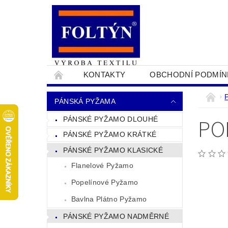
KONTAKTY
OBCHODNÍ PODMÍN
PRO OBCHODNÍKY
NAPIŠTE NÁM
PÁNSKÁ PYŽAMA
PO
PÁNSKÉ PYŽAMO DLOUHÉ
PÁNSKÉ PYŽAMO KRÁTKÉ
PÁNSKÉ PYŽAMO KLASICKÉ
Flanelové Pyžamo
Popelínové Pyžamo
Bavlna Plátno Pyžamo
PÁNSKÉ PYŽAMO NADMĚRNÉ