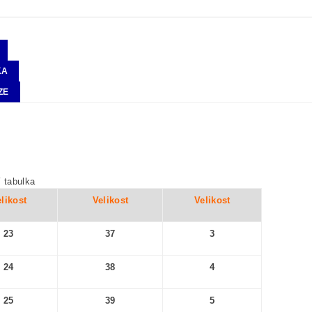
KA
ZE
í tabulka
likost
Velikost
Velikost
23
37
3
24
38
4
25
39
5