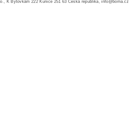
.o., K Bytovkám 222 Kunice 251 63 Česká republika, info@boma.cz