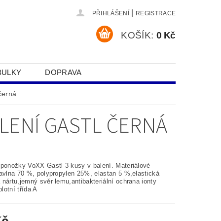
|
PŘIHLÁŠENÍ
REGISTRACE
KOŠÍK:
0 Kč
BULKY
DOPRAVA
SOBNÍCH ÚDAJŮ
černá
ALENÍ GASTL ČERNÁ
 ponožky VoXX Gastl 3 kusy v balení.
Materiálové
bavlna 70 %, polypropylen 25%, elastan 5 %,elastická
nártu,jemný svěr lemu,antibakteriální ochrana ionty
plotní třída A