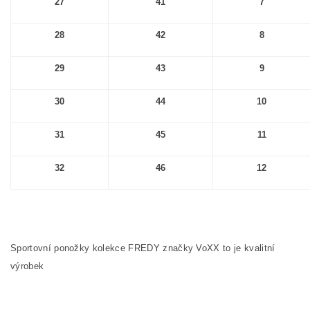
27
41
7
28
42
8
29
43
9
30
44
10
31
45
11
32
46
12
Sportovní ponožky kolekce FREDY značky VoXX to je kvalitní
výrobek