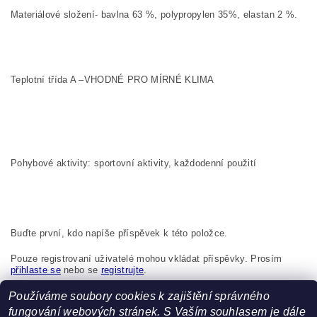
Materiálové složení- bavlna 63 %, polypropylen 35%, elastan 2 %.
Teplotní třída A –VHODNÉ PRO MÍRNÉ KLIMA
Pohybové aktivity: sportovní aktivity, každodenní použití
Buďte první, kdo napíše příspěvek k této položce.
Pouze registrovaní uživatelé mohou vkládat příspěvky. Prosím
přihlaste se
nebo se
registrujte
.
Používáme soubory cookies k zajištění správného
Boma s.r.o., K Bytovkám 222 Kunice 251 63 Česká republika,
info@boma.cz
fungování webových stránek. S Vaším souhlasem je dále