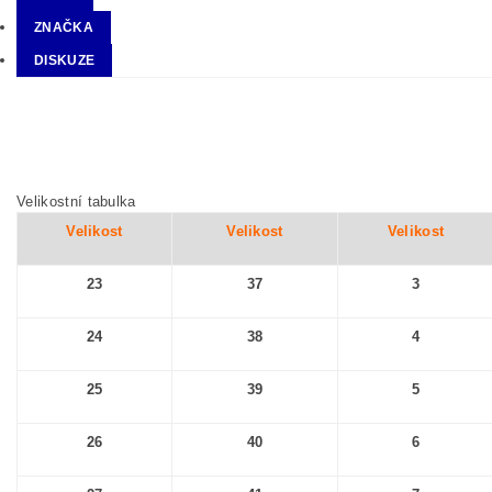
ZNAČKA
DISKUZE
Velikostní tabulka
Velikost
Velikost
Velikost
23
37
3
24
38
4
25
39
5
26
40
6