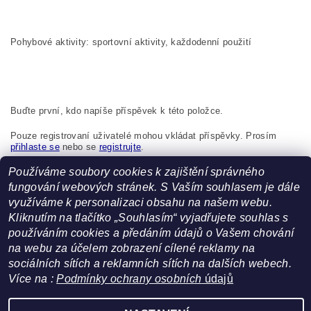
Pohybové aktivity: sportovní aktivity, každodenní použití
Buďte první, kdo napíše příspěvek k této položce.
Pouze registrovaní uživatelé mohou vkládat příspěvky. Prosím
přihlaste se
nebo se
registrujte
.
Používáme soubory cookies k zajištění správného
Boma s.r.o., K Bytovkám 222 Kunice 251 63 Česká republika,
info@boma.cz
fungování webových stránek. S Vaším souhlasem je dále
využíváme k personalizaci obsahu na našem webu.
Kliknutím na tlačítko „Souhlasím“ vyjadřujete souhlas s
používáním cookies a předáním údajů o Vašem chování
na webu za účelem zobrazení cílené reklamy na
sociálních sítích a reklamních sítích na dalších webech.
Facebook
|
Heureka.cz
Více na :
Podmínky ochrany osobních
údajů