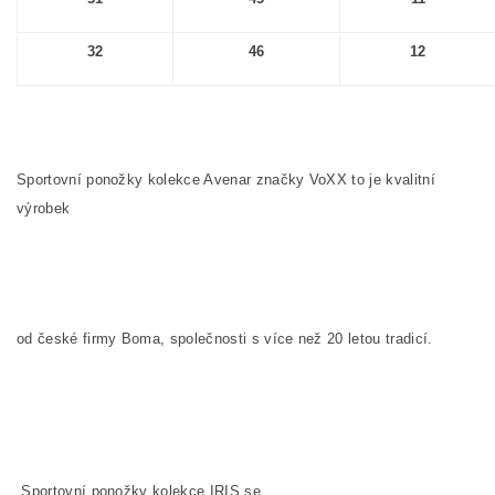
32
46
12
Sportovní ponožky kolekce Avenar značky VoXX to je kvalitní
výrobek
od české firmy Boma, společnosti s více než 20 letou tradicí.
Sportovní ponožky kolekce
IRIS
se