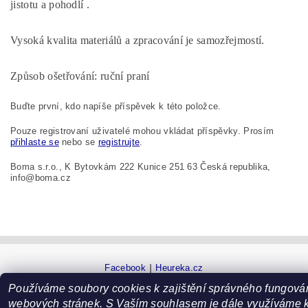
jistotu a pohodlí .
Vysoká kvalita materiálů a zpracování je samozřejmostí.
Způsob ošetřování: ruční praní
Buďte první, kdo napíše příspěvek k této položce.
Pouze registrovaní uživatelé mohou vkládat příspěvky. Prosím
přihlaste se
nebo se
registrujte
.
Boma s.r.o., K Bytovkám 222 Kunice 251 63 Česká republika,
info@boma.cz
Facebook
|
Heureka.cz
Používáme soubory cookies k zajištění správného fungová
webových stránek. S Vaším souhlasem je dále využíváme 