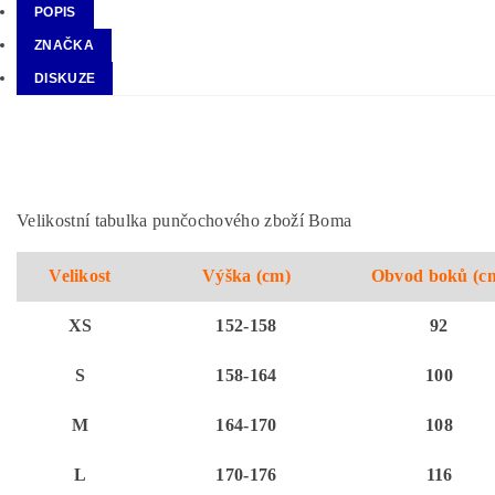
POPIS
ZNAČKA
DISKUZE
Velikostní tabulka punčochového zboží Boma
Velikost
Výška (cm)
Obvod boků (c
XS
152-158
92
S
158-164
100
M
164-170
108
L
170-176
116