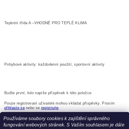
Teplotní třída A –VHODNÉ PRO TEPLÉ KLIMA
Pohybové aktivity: každodenní použití, sportovní aktivity
Buďte první, kdo napíše příspěvek k této položce.
Pouze registrovaní uživatelé mohou vkládat příspěvky. Prosím
přihlaste se
nebo se
registrujte
.
Používáme soubory cookies k zajištění správného
Boma s.r.o., K Bytovkám 222 Kunice 251 63 Česká republika,
info@boma.cz
fungování webových stránek. S Vaším souhlasem je dále