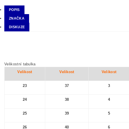
POPIS
ZNAČKA
DISKUZE
Velikostní tabulka
Velikost
Velikost
Velikost
23
37
3
24
38
4
25
39
5
26
40
6