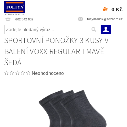
0 Kč
foltynradek@seznam.cz
602 342 062
SPORTOVNÍ PONOŽKY 3 KUSY V
BALENÍ VOXX REGULAR TMAVĚ
ŠEDÁ
Neohodnoceno