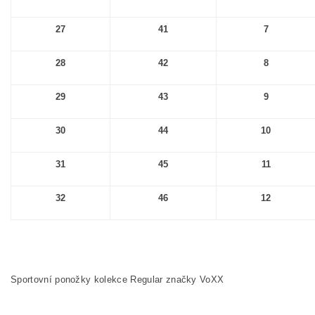
27
41
7
28
42
8
29
43
9
30
44
10
31
45
11
32
46
12
Sportovní ponožky kolekce Regular značky VoXX