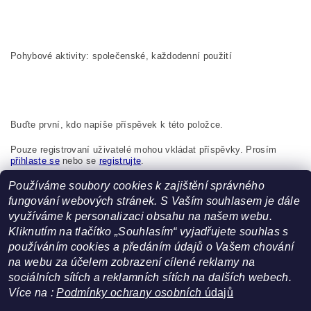
Pohybové aktivity: společenské, každodenní použití
Buďte první, kdo napíše příspěvek k této položce.
Pouze registrovaní uživatelé mohou vkládat příspěvky. Prosím
přihlaste se
nebo se
registrujte
.
Používáme soubory cookies k zajištění správného
Boma s.r.o., K Bytovkám 222 Kunice 251 63, Česká republika,
info@boma.cz
fungování webových stránek. S Vaším souhlasem je dále
využíváme k personalizaci obsahu na našem webu.
Kliknutím na tlačítko „Souhlasím“ vyjadřujete souhlas s
používáním cookies a předáním údajů o Vašem chování
na webu za účelem zobrazení cílené reklamy na
sociálních sítích a reklamních sítích na dalších webech.
Facebook
|
Heureka.cz
Více na :
Podmínky ochrany osobních
údajů