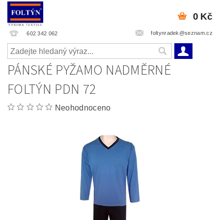
0 Kč
foltynradek@seznam.cz
602 342 062
PÁNSKÉ PYŽAMO NADMĚRNÉ
FOLTÝN PDN 72
Neohodnoceno