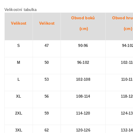
Velikostní tabulka
Obvod boků
Obvod hru
Velikost
Velikost
(cm)
(cm)
S
47
90-96
94-10
M
50
96-102
102-11
L
53
102-108
110-11
XL
56
108-114
118-12
2XL
59
114-120
124-1
3XL
62
120-126
132-1