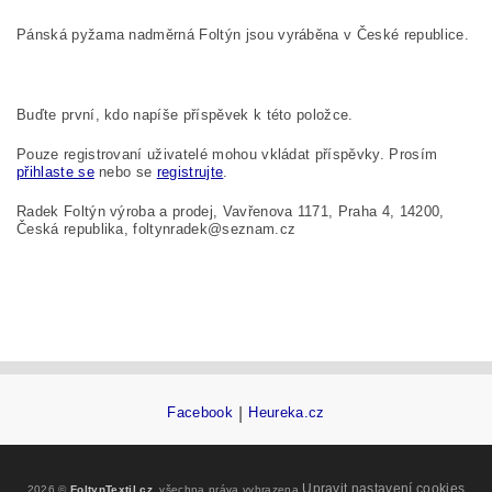
Pánská pyžama nadměrná Foltýn jsou vyráběna v České republice.
Buďte první, kdo napíše příspěvek k této položce.
Pouze registrovaní uživatelé mohou vkládat příspěvky. Prosím
přihlaste se
nebo se
registrujte
.
Radek Foltýn výroba a prodej, Vavřenova 1171, Praha 4, 14200,
Česká republika, foltynradek@seznam.cz
Facebook
|
Heureka.cz
Upravit nastavení cookies
2026 ©
FoltynTextil.cz
, všechna práva vyhrazena