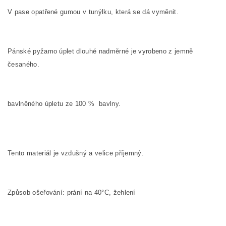
V pase opatřené gumou v tunýlku, která se dá vyměnit.
Pánské pyžamo úplet dlouhé nadměrné je vyrobeno z jemně
česaného.
bavlněného úpletu ze
100
%
bavlny.
Tento materiál je vzdušný a velice příjemný.
Způsob ošeřování: prání na
40°C, žehlení