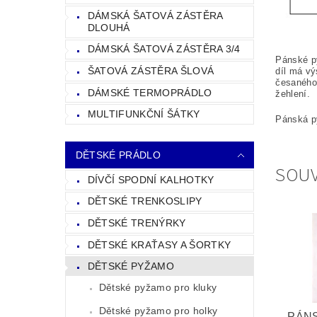
DÁMSKÁ ŠATOVÁ ZÁSTĚRA
DLOUHÁ
DÁMSKÁ ŠATOVÁ ZÁSTĚRA 3/4
Pánské py
ŠATOVÁ ZÁSTĚRA ŠLOVÁ
díl má vý
česaného
DÁMSKÉ TERMOPRÁDLO
žehlení.
MULTIFUNKČNÍ ŠÁTKY
Pánská p
DĚTSKÉ PRÁDLO
SOUV
DÍVČÍ SPODNÍ KALHOTKY
DĚTSKÉ TRENKOSLIPY
DĚTSKÉ TRENÝRKY
DĚTSKÉ KRAŤASY A ŠORTKY
DĚTSKÉ PYŽAMO
Dětské pyžamo pro kluky
Dětské pyžamo pro holky
PÁN