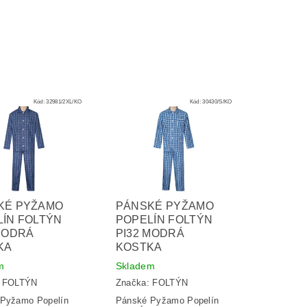
Kód:
32981/2XL/KO
Kód:
30430/S/KO
KÉ PYŽAMO
PÁNSKÉ PYŽAMO
ÍN FOLTÝN
POPELÍN FOLTÝN
MODRÁ
PI32 MODRÁ
KA
KOSTKA
m
Skladem
:
FOLTÝN
Značka:
FOLTÝN
Pyžamo Popelín
Pánské Pyžamo Popelín