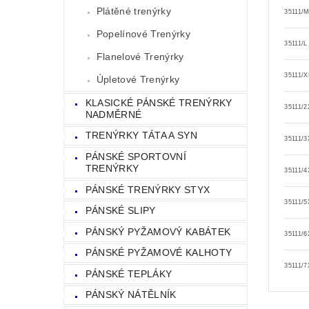
Plátěné trenýrky
35111/
Popelínové Trenýrky
35111/L
Flanelové Trenýrky
35111/X
Úpletové Trenýrky
KLASICKÉ PÁNSKÉ TRENÝRKY
35111/2
NADMĚRNÉ
TRENÝRKY TÁTA A SYN
35111/3
PÁNSKÉ SPORTOVNÍ
TRENÝRKY
35111/4
PÁNSKÉ TRENÝRKY STYX
35111/5
PÁNSKÉ SLIPY
PÁNSKÝ PYŽAMOVÝ KABÁTEK
35111/6
PÁNSKÉ PYŽAMOVÉ KALHOTY
35111/7
PÁNSKÉ TEPLÁKY
PÁNSKÝ NÁTĚLNÍK