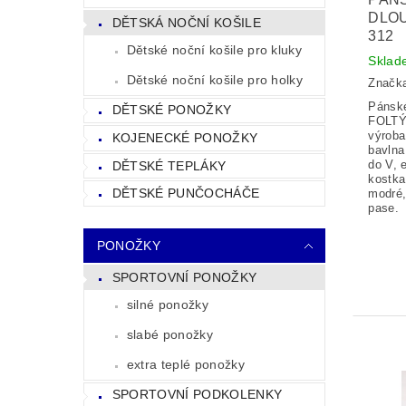
DLO
DĚTSKÁ NOČNÍ KOŠILE
312
Dětské noční košile pro kluky
Sklad
Dětské noční košile pro holky
Značk
Pánsk
DĚTSKÉ PONOŽKY
FOLTÝ
výroba
KOJENECKÉ PONOŽKY
bavlna
do V, 
DĚTSKÉ TEPLÁKY
kostka
DĚTSKÉ PUNČOCHÁČE
modré,
pase.
PONOŽKY
SPORTOVNÍ PONOŽKY
silné ponožky
slabé ponožky
extra teplé ponožky
SPORTOVNÍ PODKOLENKY