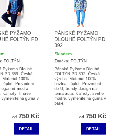
SKÉ PYŽAMO
PÁNSKÉ PYŽAMO
UHÉ FOLTÝN PD
DLOUHÉ FOLTÝN PD
392
em
Skladem
a:
FOLTÝN
Značka:
FOLTÝN
é Pyžamo Dlouhé
Pánské Pyžamo Dlouhé
N PD 359. Česká
FOLTÝN PD 392. Česká
. Materiál 100%
výroba. Materiál 100%
 - úplet. Provedení
bavlna - úplet. Provedení
elegantní modrá
do U, trendy design na
. Kalhoty: tmavě
téma auta. Kalhoty: světle
 vyměnitelná guma v
modré, vyměnitelná guma v
pase.
750 Kč
750 Kč
od
od
DETAIL
DETAIL