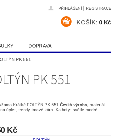
|
PŘIHLÁŠENÍ
REGISTRACE
KOŠÍK:
0 Kč
BULKY
DOPRAVA
SOBNÍCH ÚDAJŮ
FOLTÝN PK 551
LTÝN PK 551
yžamo Krátké FOLTÝN PK 551
Česká výroba,
materiál
na úplet, trendy tmavé káro. Kalhoty: světle modré.
50 Kč