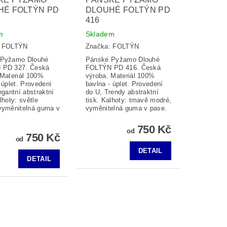
HÉ FOLTÝN PD
DLOUHÉ FOLTÝN PD
416
m
Skladem
:
FOLTÝN
Značka:
FOLTÝN
 Pyžamo Dlouhé
Pánské Pyžamo Dlouhé
 PD 327. Česká
FOLTÝN PD 416. Česká
 Materiál 100%
výroba. Materiál 100%
 úplet. Provedení
bavlna - úplet. Provedení
egantní abstraktní
do U, Trendy abstraktní
lhoty: světle
tisk. Kalhoty: tmavě modré,
vyměnitelná guma v
vyměnitelná guma v pase.
750 Kč
od
750 Kč
od
DETAIL
DETAIL