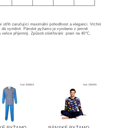
 střih zaručující maximální pohodlnost a eleganci. Vrchní
 se dá vyměnit. Pánské pyžamo je vyrobeno z jemně
a velice příjemný. Způsob ošetřování: praní na
40°C,
Kód:
30699/S
Kód:
35649/S
KÉ PYŽAMO
PÁNSKÉ PYŽAMO