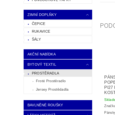
ZIMNÍ DOPLŇKY
POD
ČEPICE
RUKAVICE
ŠÁLY
AKČNÍ NABÍDKA
BYTOVÝ TEXTIL
PROSTĚRADLA
PÁN
Froté Prostěradlo
POPE
PI27
Jersey Prostědadla
KOS
Sklad
BAVLNĚNÉ ROUŠKY
Značk
Pánsk