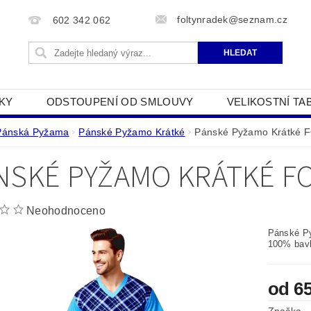
foltynradek@seznam.cz
602 342 062
KY
ODSTOUPENÍ OD SMLOUVY
VELIKOSTNÍ TA
JAK POUŽÍVÁME COOKIES
PODMÍNKY OCHRANY O
Pánská Pyžama
Pánské Pyžamo Krátké
Pánské Pyžamo Krátké 
NSKÉ PYŽAMO KRÁTKÉ FO
Neohodnoceno
Pánské P
100% bavl
od 6