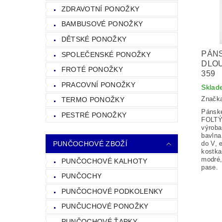
ZDRAVOTNÍ PONOŽKY
BAMBUSOVÉ PONOŽKY
DĚTSKÉ PONOŽKY
PÁN
SPOLEČENSKÉ PONOŽKY
DLO
FROTÉ PONOŽKY
359
PRACOVNÍ PONOŽKY
Sklad
Značk
TERMO PONOŽKY
Pánsk
PESTRÉ PONOŽKY
FOLTÝ
výroba
bavlna
PUNČOCHOVÉ ZBOŽÍ
do V, 
kostka
modré,
PUNČOCHOVÉ KALHOTY
pase.
PUNČOCHY
PUNČOCHOVÉ PODKOLENKY
PUNČUCHOVÉ PONOŽKY
PUNČOCHOVÉ ŤAPKY