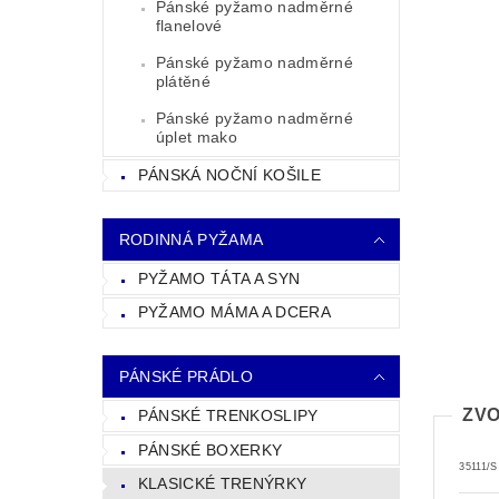
Pánské pyžamo nadměrné
flanelové
Pánské pyžamo nadměrné
plátěné
Pánské pyžamo nadměrné
úplet mako
PÁNSKÁ NOČNÍ KOŠILE
RODINNÁ PYŽAMA
PYŽAMO TÁTA A SYN
PYŽAMO MÁMA A DCERA
PÁNSKÉ PRÁDLO
ZVO
PÁNSKÉ TRENKOSLIPY
PÁNSKÉ BOXERKY
35111/S
KLASICKÉ TRENÝRKY