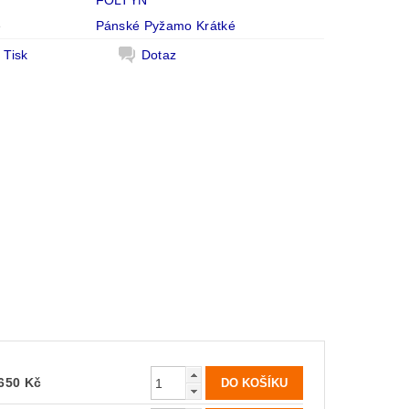
FOLTÝN
e
Pánské Pyžamo Krátké
Tisk
Dotaz
650 Kč