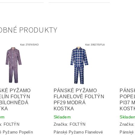
OBNÉ PRODUKTY
Kód:
27874/S/KO
Kód:
30627/S/FLA
SKÉ PYŽAMO
PÁNSKÉ PYŽAMO
PÁNS
LÍN FOLTÝN
FLANELOVÉ FOLTÝN
POPEL
 BÍLOHNĚDÁ
PF29 MODRÁ
PI37 
TKA
KOSTKA
KOST
em
Skladem
Sklade
a:
FOLTÝN
Značka:
FOLTÝN
Značka
é Pyžamo Popelín
Pánské Pyžamo Flanelové
Pánské 