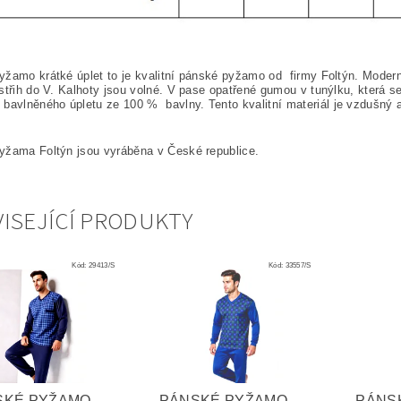
žamo krátké úplet to je kvalitní pánské pyžamo od firmy Foltýn. Moderní
střih do V. Kalhoty jsou volné. V pase opatřené gumou v tunýlku, která
 bavlněného úpletu ze 100
%
bavlny. Tento kvalitní materiál je vzdušný 
yžama Foltýn jsou vyráběna v České republice.
ISEJÍCÍ PRODUKTY
Kód:
29413/S
Kód:
33557/S
SKÉ PYŽAMO
PÁNSKÉ PYŽAMO
PÁNS