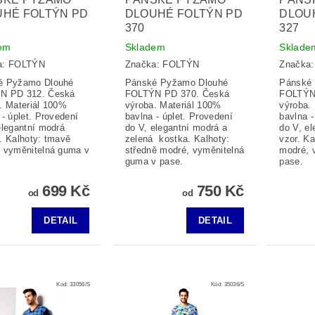
UHÉ FOLTÝN PD
DLOUHÉ FOLTÝN PD
DLOU
370
327
em
Skladem
Sklade
a:
FOLTÝN
Značka:
FOLTÝN
Značka
é Pyžamo Dlouhé
Pánské Pyžamo Dlouhé
Pánské
N PD 312. Česká
FOLTÝN PD 370. Česká
FOLTÝN
. Materiál 100%
výroba. Materiál 100%
výroba.
 - úplet. Provedení
bavlna - úplet. Provedení
bavlna -
elegantní modrá
do V, elegantní modrá a
do V, el
. Kalhoty: tmavě
zelená kostka. Kalhoty:
vzor. Ka
 vyměnitelná guma v
středně modré, vyměnitelná
modré, 
guma v pase.
pase.
699 Kč
750 Kč
od
od
DETAIL
DETAIL
Kód:
33056/S
Kód:
35036/S