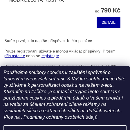
MODROŽLUTÁ KOSTKA
790 Kč
od
DETAIL
Buďte první, kdo napíše příspěvek k této položce.
Pouze registrovaní uživatelé mohou vkládat příspěvky. Prosím
přihlaste se
nebo se
registrujte
.
Radek Foltýn výroba a prodej, Vavřenova 1171, Praha 4, 14200,
Česká republika, foltynradek@seznam.cz
Používáme soubory cookies k zajištění správného
fungování webových stránek. S Vaším souhlasem je dále
využíváme k personalizaci obsahu na našem webu.
Kliknutím na tlačítko „Souhlasím“ vyjadřujete souhlas s
používáním cookies a předáním údajů o Vašem chování
na webu za účelem zobrazení cílené reklamy na
sociálních sítích a reklamních sítích na dalších webech.
Více na :
Podmínky ochrany osobních
údajů
Facebook
|
Heureka.cz