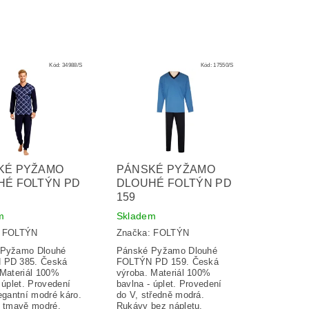
Kód:
34988/S
Kód:
17550/S
KÉ PYŽAMO
PÁNSKÉ PYŽAMO
HÉ FOLTÝN PD
DLOUHÉ FOLTÝN PD
159
m
Skladem
:
FOLTÝN
Značka:
FOLTÝN
 Pyžamo Dlouhé
Pánské Pyžamo Dlouhé
 PD 385. Česká
FOLTÝN PD 159. Česká
 Materiál 100%
výroba. Materiál 100%
 úplet. Provedení
bavlna - úplet. Provedení
egantní modré káro.
do V, středně modrá.
: tmavě modré,
Rukávy bez nápletu.