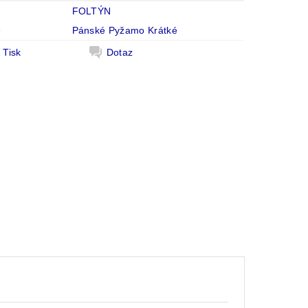
FOLTÝN
e
Pánské Pyžamo Krátké
Tisk
Dotaz
č