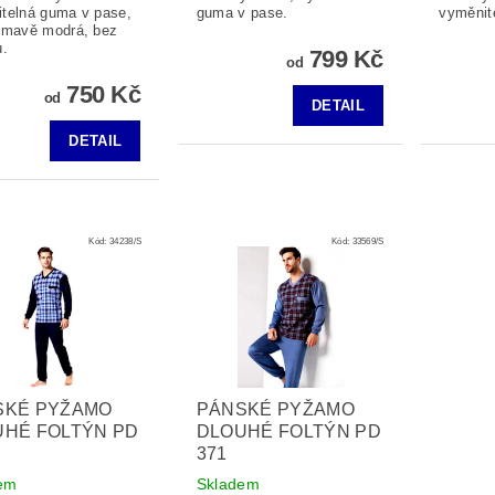
telná guma v pase,
guma v pase.
vyměnit
tmavě modrá, bez
u.
799 Kč
od
750 Kč
od
DETAIL
DETAIL
Kód:
34238/S
Kód:
33569/S
SKÉ PYŽAMO
PÁNSKÉ PYŽAMO
UHÉ FOLTÝN PD
DLOUHÉ FOLTÝN PD
371
em
Skladem