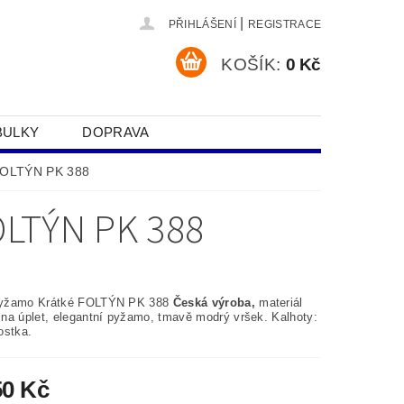
|
PŘIHLÁŠENÍ
REGISTRACE
KOŠÍK:
0 Kč
BULKY
DOPRAVA
SOBNÍCH ÚDAJŮ
FOLTÝN PK 388
LTÝN PK 388
yžamo Krátké FOLTÝN PK 388
Česká výroba,
materiál
na úplet, elegantní pyžamo, tmavě modrý vršek. Kalhoty:
ostka.
50 Kč