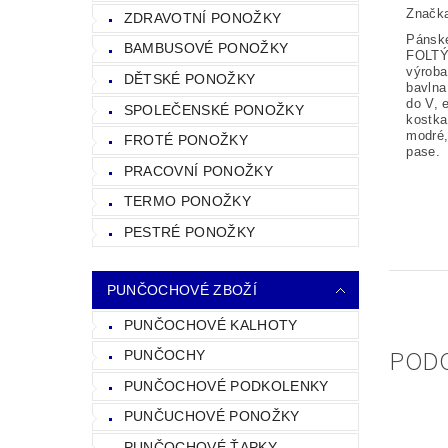
Značk
ZDRAVOTNÍ PONOŽKY
Pánsk
BAMBUSOVÉ PONOŽKY
FOLTÝ
výroba
DĚTSKÉ PONOŽKY
bavlna
do V, 
SPOLEČENSKÉ PONOŽKY
kostka
modré,
FROTÉ PONOŽKY
pase.
PRACOVNÍ PONOŽKY
TERMO PONOŽKY
PESTRÉ PONOŽKY
PUNČOCHOVÉ ZBOŽÍ
PUNČOCHOVÉ KALHOTY
POD
PUNČOCHY
PUNČOCHOVÉ PODKOLENKY
PUNČUCHOVÉ PONOŽKY
PUNČOCHOVÉ ŤAPKY