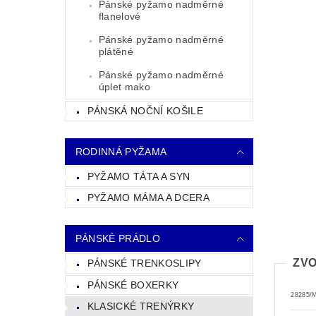
Pánské pyžamo nadměrné
flanelové
Pánské pyžamo nadměrné
plátěné
Pánské pyžamo nadměrné
úplet mako
PÁNSKÁ NOČNÍ KOŠILE
RODINNÁ PYŽAMA
PYŽAMO TÁTA A SYN
PYŽAMO MÁMA A DCERA
PÁNSKÉ PRÁDLO
ZVO
PÁNSKÉ TRENKOSLIPY
PÁNSKÉ BOXERKY
28285/
KLASICKÉ TRENÝRKY