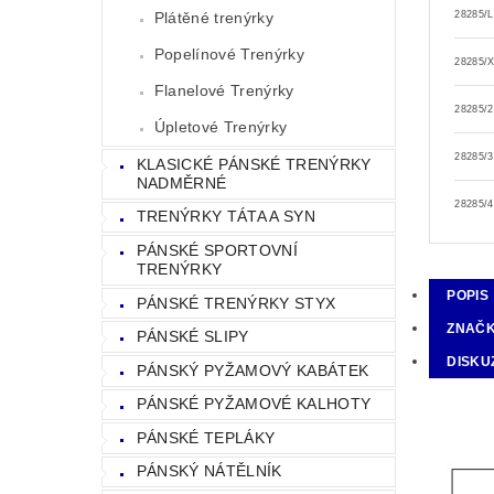
Plátěné trenýrky
28285/L
Popelínové Trenýrky
28285/
Flanelové Trenýrky
28285/
Úpletové Trenýrky
28285/
KLASICKÉ PÁNSKÉ TRENÝRKY
NADMĚRNÉ
28285/
TRENÝRKY TÁTA A SYN
PÁNSKÉ SPORTOVNÍ
TRENÝRKY
POPIS
PÁNSKÉ TRENÝRKY STYX
ZNAČ
PÁNSKÉ SLIPY
DISKU
PÁNSKÝ PYŽAMOVÝ KABÁTEK
PÁNSKÉ PYŽAMOVÉ KALHOTY
PÁNSKÉ TEPLÁKY
PÁNSKÝ NÁTĚLNÍK