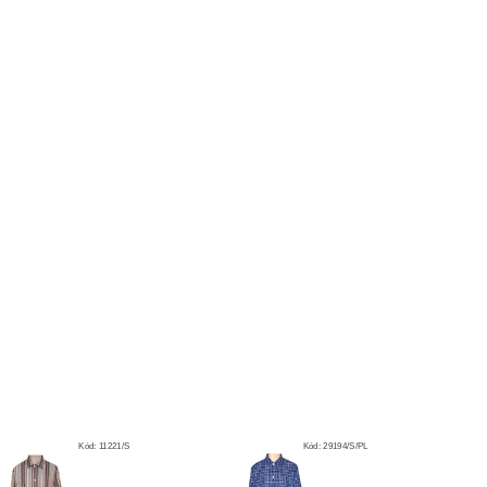
Kód:
11221/S
Kód:
29194/S/PL