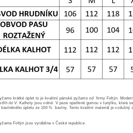
žamo krátké úplet to je kvalitní pánské pyžamo od firmy Foltýn. Moderní
střih do V. Kalhoty jsou volné. V pase opatřené gumou v tunýlku, která
 bavlněného úpletu ze 100
%
bavlny. Tento kvalitní materiál je vzdušný 
yžama Foltýn jsou vyráběna v České republice.