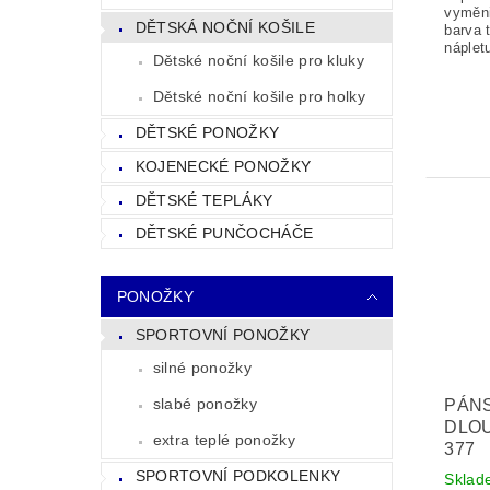
vyměni
DĚTSKÁ NOČNÍ KOŠILE
barva 
náplet
Dětské noční košile pro kluky
Dětské noční košile pro holky
DĚTSKÉ PONOŽKY
KOJENECKÉ PONOŽKY
DĚTSKÉ TEPLÁKY
DĚTSKÉ PUNČOCHÁČE
PONOŽKY
SPORTOVNÍ PONOŽKY
silné ponožky
slabé ponožky
PÁN
DLO
extra teplé ponožky
377
SPORTOVNÍ PODKOLENKY
Sklad