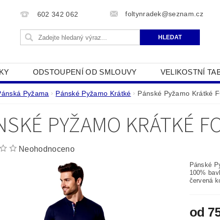
foltynradek@seznam.cz
602 342 062
KY
ODSTOUPENÍ OD SMLOUVY
VELIKOSTNÍ TA
JAK POUŽÍVÁME COOKIES
PODMÍNKY OCHRANY O
Pánská Pyžama
Pánské Pyžamo Krátké
Pánské Pyžamo Krátké 
NSKÉ PYŽAMO KRÁTKÉ FO
Neohodnoceno
Pánské P
100% bavl
červená k
od 7