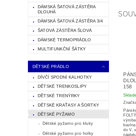
DÁMSKÁ ŠATOVÁ ZÁSTĚRA
SOUV
DLOUHÁ
DÁMSKÁ ŠATOVÁ ZÁSTĚRA 3/4
ŠATOVÁ ZÁSTĚRA ŠLOVÁ
DÁMSKÉ TERMOPRÁDLO
MULTIFUNKČNÍ ŠÁTKY
DĚTSKÉ PRÁDLO
PÁN
DÍVČÍ SPODNÍ KALHOTKY
DLO
DĚTSKÉ TRENKOSLIPY
158
Sklad
DĚTSKÉ TRENÝRKY
Značk
DĚTSKÉ KRAŤASY A ŠORTKY
Pánsk
DĚTSKÉ PYŽAMO
FOLTÝ
výroba
Dětské pyžamo pro kluky
bavlna
do V, 
Dětské pyžamo pro holky
náplet