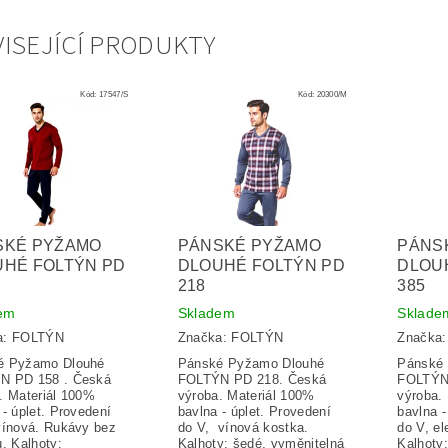
ISEJÍCÍ PRODUKTY
Kód:
17547/S
Kód:
20300/M
SKÉ PYŽAMO
PÁNSKÉ PYŽAMO
PÁNS
UHÉ FOLTÝN PD
DLOUHÉ FOLTÝN PD
DLOU
218
385
em
Skladem
Sklade
a:
FOLTÝN
Značka:
FOLTÝN
Značka
é Pyžamo Dlouhé
Pánské Pyžamo Dlouhé
Pánské
N PD 158 . Česká
FOLTÝN PD 218. Česká
FOLTÝN
. Materiál 100%
výroba. Materiál 100%
výroba.
 - úplet. Provedení
bavlna - úplet. Provedení
bavlna -
vínová. Rukávy bez
do V, vínová kostka.
do V, el
u. Kalhoty:
Kalhoty: šedé, vyměnitelná
Kalhoty