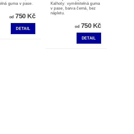
elná guma v pase.
Kalhoty: vyměnitelná guma
v pase, barva černá, bez
nápletu.
750 Kč
od
750 Kč
od
DETAIL
DETAIL