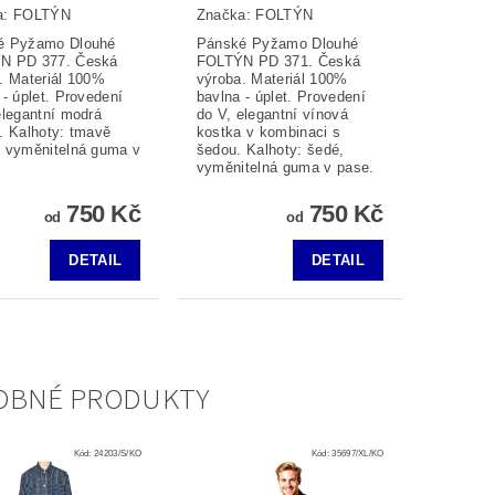
a:
FOLTÝN
Značka:
FOLTÝN
é Pyžamo Dlouhé
Pánské Pyžamo Dlouhé
N PD 377. Česká
FOLTÝN PD 371. Česká
. Materiál 100%
výroba. Materiál 100%
 - úplet. Provedení
bavlna - úplet. Provedení
elegantní modrá
do V, elegantní vínová
. Kalhoty: tmavě
kostka v kombinaci s
 vyměnitelná guma v
šedou. Kalhoty: šedé,
vyměnitelná guma v pase.
750 Kč
750 Kč
od
od
DETAIL
DETAIL
OBNÉ PRODUKTY
Kód:
24203/S/KO
Kód:
35697/XL/KO