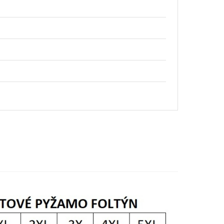
č
č
č
č
č