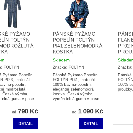
SKÉ PYŽAMO
PÁNSKÉ PYŽAMO
PÁNS
LÍN FOLTÝN
POPELÍN FOLTÝN
FLAN
 MODROŽLUTÁ
PI41 ZELENOMODRÁ
PF02
TKA
KOSTKA
PROU
em
Skladem
Sklade
a:
FOLTÝN
Značka:
FOLTÝN
Značka
é Pyžamo Popelín
Pánské Pyžamo Popelín
Pánské 
 PI23, materiál
FOLTÝN PI41, materiál
FOLTÝN 
avlna-popelín,
100% bavlna-popelín,
100% ba
tní modrožlutá
elegantní zelenomodrá
proužky
. Česká výroba,
kostka. Česká výroba,
telná guma v pase.
vyměnitelná guma v pase.
790 Kč
1 090 Kč
od
od
DETAIL
DETAIL