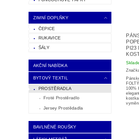
ZIMNÍ DOPLŇKY
ČEPICE
PÁN
RUKAVICE
POPE
ŠÁLY
PI23
KOS
Sklad
AKČNÍ NABÍDKA
Značk
BYTOVÝ TEXTIL
Pánsk
FOLTÝN
100% b
PROSTĚRADLA
elegan
Froté Prostěradlo
kostka
vyměni
Jersey Prostědadla
BAVLNĚNÉ ROUŠKY