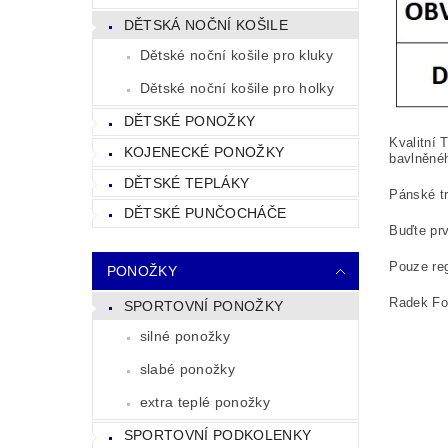
DĚTSKÁ NOČNÍ KOŠILE
Dětské noční košile pro kluky
Dětské noční košile pro holky
DĚTSKÉ PONOŽKY
Kvalitní 
KOJENECKÉ PONOŽKY
bavlněnéh
DĚTSKÉ TEPLÁKY
Pánské tr
DĚTSKÉ PUNČOCHÁČE
Buďte prv
Pouze reg
PONOŽKY
Radek Fol
SPORTOVNÍ PONOŽKY
silné ponožky
slabé ponožky
extra teplé ponožky
SPORTOVNÍ PODKOLENKY