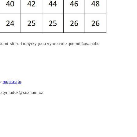
oderní střih. Trenýrky jsou vyrobené z jemně česaného
se
registrujte
.
 foltynradek@seznam.cz