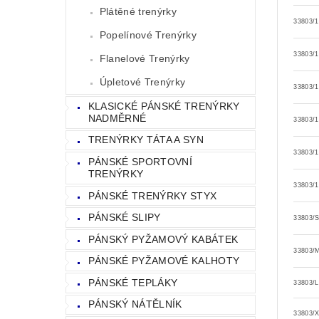
Plátěné trenýrky
33803/
Popelínové Trenýrky
33803/
Flanelové Trenýrky
Úpletové Trenýrky
33803/
KLASICKÉ PÁNSKÉ TRENÝRKY
NADMĚRNÉ
33803/
TRENÝRKY TÁTA A SYN
33803/
PÁNSKÉ SPORTOVNÍ
TRENÝRKY
33803/
PÁNSKÉ TRENÝRKY STYX
PÁNSKÉ SLIPY
33803/
PÁNSKÝ PYŽAMOVÝ KABÁTEK
33803/
PÁNSKÉ PYŽAMOVÉ KALHOTY
PÁNSKÉ TEPLÁKY
33803/L
PÁNSKÝ NÁTĚLNÍK
33803/