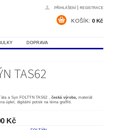
|
PŘIHLÁŠENÍ
REGISTRACE
KOŠÍK:
0 Kč
BULKY
DOPRAVA
SOBNÍCH ÚDAJŮ
ÝN TAS62
 Táta a Syn FOLTÝN TAS62 ,
česká výroba,
materiál
a úplet, digitální potisk na téma graffiti.
00 Kč