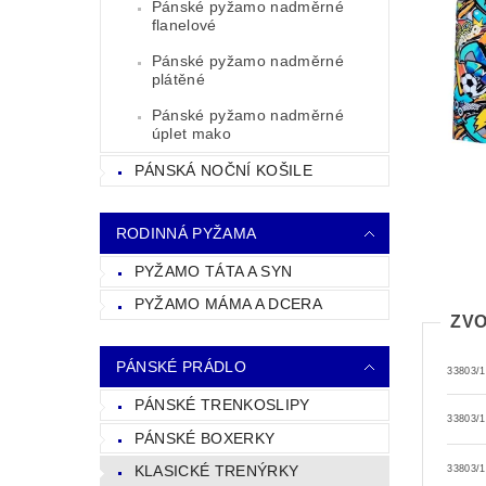
Pánské pyžamo nadměrné
flanelové
Pánské pyžamo nadměrné
plátěné
Pánské pyžamo nadměrné
úplet mako
PÁNSKÁ NOČNÍ KOŠILE
RODINNÁ PYŽAMA
PYŽAMO TÁTA A SYN
PYŽAMO MÁMA A DCERA
ZVO
PÁNSKÉ PRÁDLO
33803/
PÁNSKÉ TRENKOSLIPY
33803/
PÁNSKÉ BOXERKY
KLASICKÉ TRENÝRKY
33803/