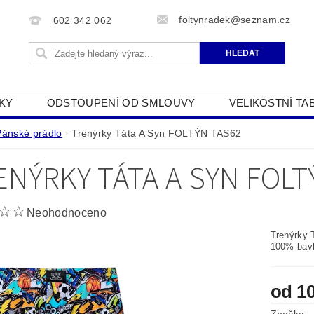
foltynradek@seznam.cz
602 342 062
KY
ODSTOUPENÍ OD SMLOUVY
VELIKOSTNÍ TA
JAK POUŽÍVÁME COOKIES
PODMÍNKY OCHRANY O
Pánské prádlo
Trenýrky Táta A Syn FOLTÝN TAS62
ENÝRKY TÁTA A SYN FOLT
Neohodnoceno
Trenýrky
100% bavln
od 1