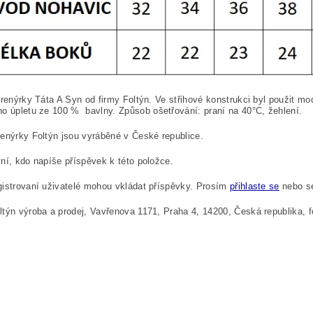
Trenýrky Táta A Syn od firmy Foltýn. Ve střihové konstrukci byl použit m
o úpletu ze 100
%
bavlny. Způsob ošetřování: praní na 40°C, žehlení.
enýrky Foltýn jsou vyráběné v České republice.
ní, kdo napíše příspěvek k této položce.
istrovaní uživatelé mohou vkládat příspěvky. Prosím
přihlaste se
nebo 
týn výroba a prodej, Vavřenova 1171, Praha 4, 14200, Česká republika,