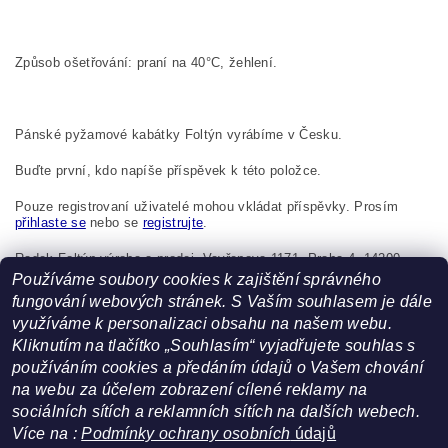
Způsob ošetřování: praní na 40°C, žehlení.
Pánské pyžamové kabátky Foltýn vyrábíme v Česku.
Buďte první, kdo napíše příspěvek k této položce.
Pouze registrovaní uživatelé mohou vkládat příspěvky. Prosím
přihlaste se
nebo se
registrujte
.
Radek Foltýn výroba a prodej, Vavřenova 1171, Praha 4, 14200,
Česká republika, foltynradek@seznam.cz
Používáme soubory cookies k zajištění správného
fungování webových stránek. S Vaším souhlasem je dále
využíváme k personalizaci obsahu na našem webu.
Kliknutím na tlačítko „Souhlasím“ vyjadřujete souhlas s
používáním cookies a předáním údajů o Vašem chování
na webu za účelem zobrazení cílené reklamy na
sociálních sítích a reklamních sítích na dalších webech.
Více na :
Podmínky ochrany osobních
údajů
Facebook
|
Heureka.cz