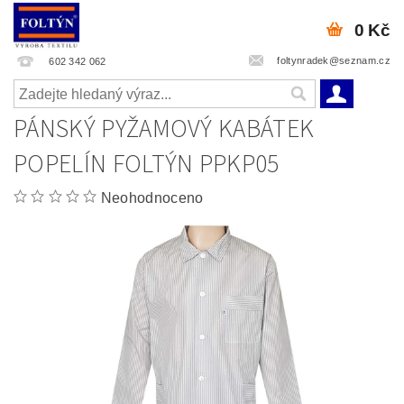
0 Kč
foltynradek@seznam.cz
602 342 062
PÁNSKÝ PYŽAMOVÝ KABÁTEK
POPELÍN FOLTÝN PPKP05
Neohodnoceno