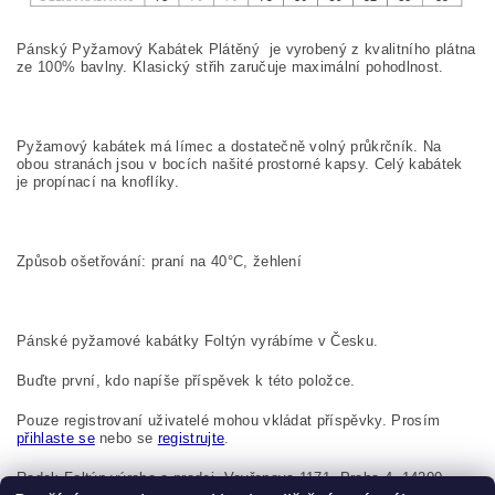
Pánský Pyžamový Kabátek Plátěný je vyrobený z kvalitního plátna
ze 100% bavlny. Klasický střih zaručuje maximální pohodlnost.
Pyžamový kabátek má límec a dostatečně volný průkrčník. Na
obou stranách jsou v bocích našité prostorné kapsy. Celý kabátek
je propínací na knoflíky.
Způsob ošetřování: praní na 40°C, žehlení
Pánské pyžamové kabátky Foltýn vyrábíme v Česku.
Buďte první, kdo napíše příspěvek k této položce.
Pouze registrovaní uživatelé mohou vkládat příspěvky. Prosím
přihlaste se
nebo se
registrujte
.
Radek Foltýn výroba a prodej, Vavřenova 1171, Praha 4, 14200,