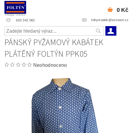
0 Kč
foltynradek@seznam.cz
602 342 062
PÁNSKÝ PYŽAMOVÝ KABÁTEK
PLÁTĚNÝ FOLTÝN PPK05
Neohodnoceno