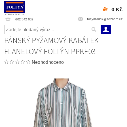
0 Kč
foltynradek@seznam.cz
602 342 062
PÁNSKÝ PYŽAMOVÝ KABÁTEK
FLANELOVÝ FOLTÝN PPKF03
Neohodnoceno