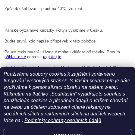
Způsob ošetřování: praní na 40°C, žehlení
Pánské pyžamové kabátky Foltýn vyrábíme v Česku.
Buďte první, kdo napíše příspěvek k této položce.
Pouze registrovaní uživatelé mohou vkládat příspěvky. Prosím
přihlaste se
nebo se
registrujte
.
Radek Foltýn výroba a prodej, Vavřenova 1171, Praha 4, 14200,
Česká republika, foltynradek@seznam.cz
Používáme soubory cookies k zajištění správného
fungování webových stránek. S Vaším souhlasem je dále
využíváme k personalizaci obsahu na našem webu.
Kliknutím na tlačítko „Souhlasím“ vyjadřujete souhlas s
používáním cookies a předáním údajů o Vašem chování
na webu za účelem zobrazení cílené reklamy na
sociálních sítích a reklamních sítích na dalších webech.
Více na :
Podmínky ochrany osobních
údajů
Facebook
|
Heureka.cz