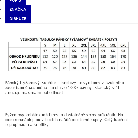
POPIS
ZNAČKA
DISKUZE
Pánský Pyžamový Kabátek Flanelový je vyrobený z kvalitního
oboustranně česaného flanelu ze 100% bavlny. Klasický střih
zaručuje maximální pohodlnost.
Pyžamový kabátek má límec a dostatečně volný průkrčník. Na
obou stranách jsou v bocích našité prostorné kapsy. Celý kabátek
je propínací na knoflíky.