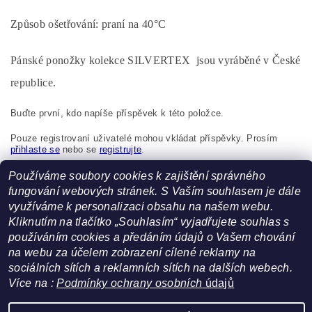
Způsob ošetřování: praní na
40°C
Pánské ponožky kolekce SILVERTEX jsou vyráběné v České
republice.
Buďte první, kdo napíše příspěvek k této položce.
Pouze registrovaní uživatelé mohou vkládat příspěvky. Prosím
přihlaste se
nebo se
registrujte
.
Tapo Kyšice, s.r.o., Nová 109, Kyšice, 273 51, Česká
Používáme soubory cookies k zajištění správného
republika, info@novia.cz
fungování webových stránek. S Vaším souhlasem je dále
využíváme k personalizaci obsahu na našem webu.
Kliknutím na tlačítko „Souhlasím“ vyjadřujete souhlas s
používáním cookies a předáním údajů o Vašem chování
na webu za účelem zobrazení cílené reklamy na
sociálních sítích a reklamních sítích na dalších webech.
Facebook
|
Heureka.cz
Více na :
Podmínky ochrany osobních
údajů