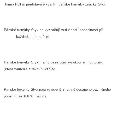
Firma Foltýn představuje kvalitní pánské trenýrky značky Styx.
Pánské trenýrky Styx se vyznačují vzdušností pohodlností při
každodenním nošení.
Pánské trenýrky Styx mají v pase 3cm vysokou jemnou gumu
,která zaručuje atraktivní vzhled.
Pánské boxerky Styx jsou vyrobené z jemně česaného
bavlněného
popelínu ze
100
%
bavlny.