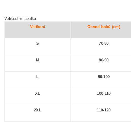
Velikostní tabulka
Velikost
Obvod boků (cm)
S
70-80
M
80-90
L
90-100
XL
100-110
2XL
110-120