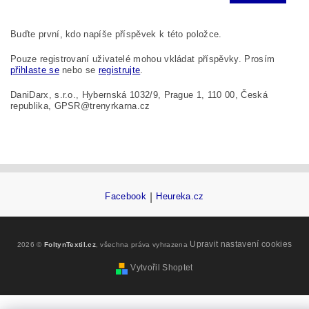
Buďte první, kdo napíše příspěvek k této položce.
Pouze registrovaní uživatelé mohou vkládat příspěvky. Prosím
přihlaste se
nebo se
registrujte
.
DaniDarx, s.r.o., Hybernská 1032/9, Prague 1, 110 00, Česká
republika, GPSR@trenyrkarna.cz
Facebook
|
Heureka.cz
Upravit nastavení cookies
2026 ©
FoltynTextil.cz
, všechna práva vyhrazena
Vytvořil Shoptet