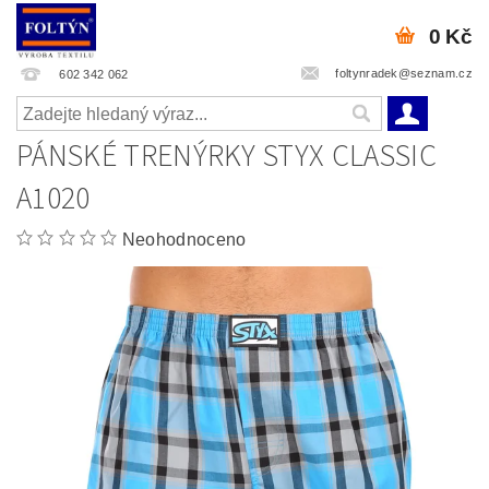
0 Kč
foltynradek@seznam.cz
602 342 062
PÁNSKÉ TRENÝRKY STYX CLASSIC
A1020
Neohodnoceno