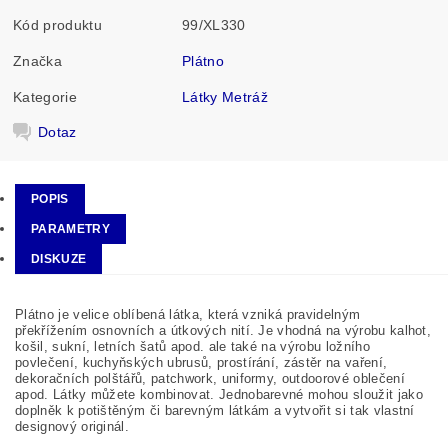
Kód produktu
99/XL330
Značka
Plátno
Kategorie
Látky Metráž
Dotaz
POPIS
PARAMETRY
DISKUZE
Plátno je velice oblíbená látka, která vzniká pravidelným
překřížením osnovních a útkových nití. Je vhodná na výrobu kalhot,
košil, sukní, letních šatů apod. ale také na výrobu ložního
povlečení, kuchyňských ubrusů, prostírání, zástěr na vaření,
dekoračních polštářů, patchwork, uniformy, outdoorové oblečení
apod. Látky můžete kombinovat. Jednobarevné mohou sloužit jako
doplněk k potištěným či barevným látkám a vytvořit si tak vlastní
designový originál.