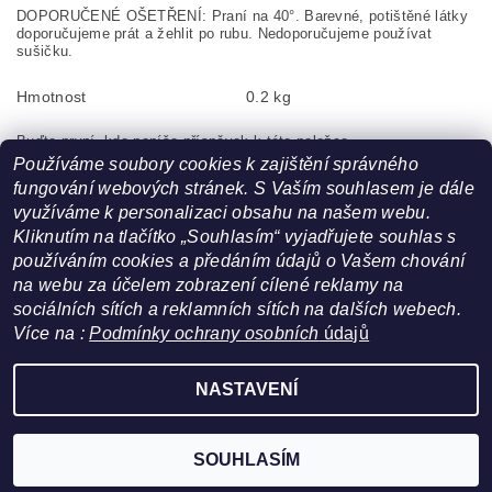
DOPORUČENÉ OŠETŘENÍ: Praní na 40°. Barevné, potištěné látky
doporučujeme prát a žehlit po rubu. Nedoporučujeme používat
sušičku.
Hmotnost
0.2 kg
Buďte první, kdo napíše příspěvek k této položce.
Používáme soubory cookies k zajištění správného
Pouze registrovaní uživatelé mohou vkládat příspěvky. Prosím
fungování webových stránek. S Vaším souhlasem je dále
přihlaste se
nebo se
registrujte
.
využíváme k personalizaci obsahu na našem webu.
Kliknutím na tlačítko „Souhlasím“ vyjadřujete souhlas s
používáním cookies a předáním údajů o Vašem chování
na webu za účelem zobrazení cílené reklamy na
sociálních sítích a reklamních sítích na dalších webech.
Více na :
Podmínky ochrany osobních
údajů
Facebook
|
Heureka.cz
NASTAVENÍ
Upravit nastavení cookies
2026 ©
FoltynTextil.cz
, všechna práva vyhrazena
Vytvořil Shoptet
SOUHLASÍM