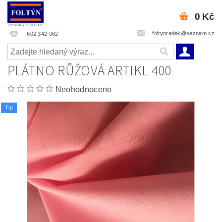
0 Kč
foltynradek@seznam.cz
602 342 062
PLÁTNO RŮŽOVÁ ARTIKL 400
Neohodnoceno
Tip