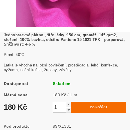
Jednobarevné plátno , šíře látky :150 cm, gramáž: 145 g/m2,
složení: 100% bavlna, odstín: Pantone 15-1821 TPX - purpurová,
Srážlivost: 4-6 %
Praní: 40°C
Látka je vhodná na ložní povlečení, prostědadla, lehčí konfekce,
pyžama, noční košile, župany, závěsy
Dostupnost
Skladem
Měrná cena
180 Kč / 1 m
180 Kč
Kód produktu
99/XL331