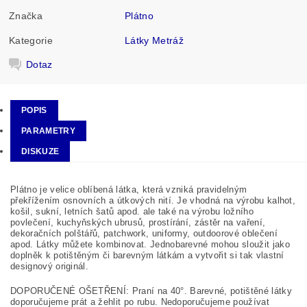
Značka
Plátno
Kategorie
Látky Metráž
Dotaz
POPIS
PARAMETRY
DISKUZE
Plátno je velice oblíbená látka, která vzniká pravidelným
překřížením osnovních a útkových nití. Je vhodná na výrobu kalhot,
košil, sukní, letních šatů apod. ale také na výrobu ložního
povlečení, kuchyňských ubrusů, prostírání, zástěr na vaření,
dekoračních polštářů, patchwork, uniformy, outdoorové oblečení
apod. Látky můžete kombinovat. Jednobarevné mohou sloužit jako
doplněk k potištěným či barevným látkám a vytvořit si tak vlastní
designový originál.
DOPORUČENÉ OŠETŘENÍ: Praní na 40°. Barevné, potištěné látky
doporučujeme prát a žehlit po rubu. Nedoporučujeme používat