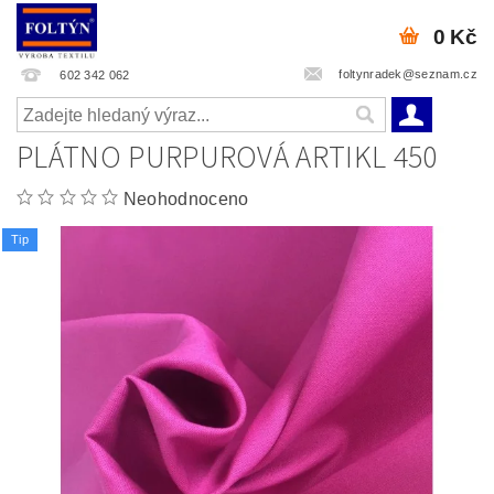
0 Kč
foltynradek@seznam.cz
602 342 062
PLÁTNO PURPUROVÁ ARTIKL 450
Neohodnoceno
Tip