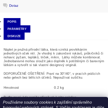
Dotaz
POPIS
PARAMETRY
DISKUZE
Náplet je pružná přírodní látka, která vzniká provlékáním
jednotlivých oček nití. Je vhodný k zakončení rukávů, průkrčníků či
nohavic pyžam, tepláků, triček, mikin, Látky můžete kombinovat.
Jednobarevné mohou sloužit jako doplněk k potištěným či barevným
látkám a vytvořit si tak vlastní designový originál.
DOPORUČENÉ OŠETŘENÍ: Praní na 30°/40°, v pracích prášcích
nebo gelech bez bělících účinků. Nepoužívat sušičku.
Hmotnost
0.2 kg
Buďte první, kdo napíše příspěvek k této položce.
Používáme soubory cookies k zajištění správného
Pouze registrovaní uživatelé mohou vkládat příspěvky. Prosím
fungování webových stránek. S Vaším souhlasem je dále