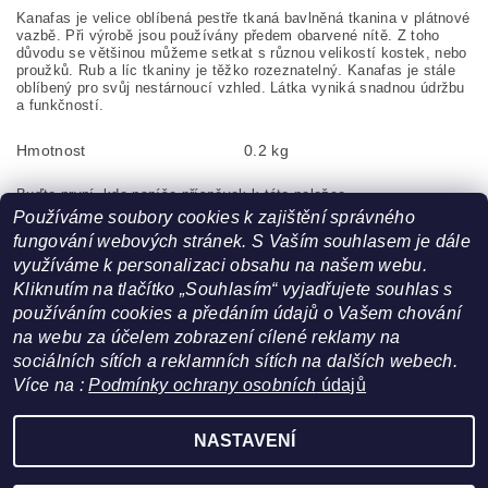
Kanafas je velice oblíbená pestře tkaná bavlněná tkanina v plátnové
vazbě. Při výrobě jsou používány předem obarvené nítě. Z toho
důvodu se většinou můžeme setkat s různou velikostí kostek, nebo
proužků. Rub a líc tkaniny je těžko rozeznatelný. Kanafas je stále
oblíbený pro svůj nestárnoucí vzhled. Látka vyniká snadnou údržbu
a funkčností.
Hmotnost
0.2 kg
Buďte první, kdo napíše příspěvek k této položce.
Používáme soubory cookies k zajištění správného
Pouze registrovaní uživatelé mohou vkládat příspěvky. Prosím
fungování webových stránek. S Vaším souhlasem je dále
přihlaste se
nebo se
registrujte
.
využíváme k personalizaci obsahu na našem webu.
Kliknutím na tlačítko „Souhlasím“ vyjadřujete souhlas s
používáním cookies a předáním údajů o Vašem chování
na webu za účelem zobrazení cílené reklamy na
sociálních sítích a reklamních sítích na dalších webech.
Více na :
Podmínky ochrany osobních
údajů
Facebook
|
Heureka.cz
NASTAVENÍ
Upravit nastavení cookies
2026 ©
FoltynTextil.cz
, všechna práva vyhrazena