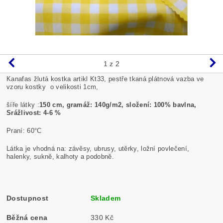
1
z 2
Kanafas
žlutá kostka artikl Kt33, pestře tkaná plátnová vazba ve
vzoru kostky o velikosti 1cm,
šíře látky :
150 cm, gramáž: 140g/m2, složení: 100% bavlna,
Srážlivost: 4-6 %
Praní:
60°C
Látka je vhodná na: závěsy, ubrusy, utěrky, ložní povlečení,
halenky, sukně, kalhoty a podobně.
Dostupnost
Skladem
Běžná cena
330 Kč