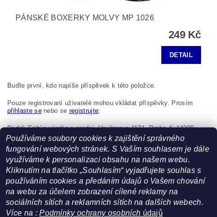
PÁNSKÉ BOXERKY MOLVY MP 1026
249 Kč
DETAIL
Buďte první, kdo napíše příspěvek k této položce.
Pouze registrovaní uživatelé mohou vkládat příspěvky. Prosím
přihlaste se
nebo se
registrujte
.
Radek Foltýn výroba a prodej, Vavřenova 1171, Praha 4, 14200,
Česká republika, foltynradek@seznam.cz
Používáme soubory cookies k zajištění správného
fungování webových stránek. S Vaším souhlasem je dále
využíváme k personalizaci obsahu na našem webu.
Kliknutím na tlačítko „Souhlasím“ vyjadřujete souhlas s
používáním cookies a předáním údajů o Vašem chování
na webu za účelem zobrazení cílené reklamy na
sociálních sítích a reklamních sítích na dalších webech.
Více na :
Podmínky ochrany osobních
údajů
Facebook
Heureka.cz