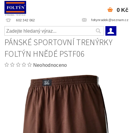
0 Kč
foltynradek@seznam.cz
602 342 062
PÁNSKÉ SPORTOVNÍ TRENÝRKY
FOLTÝN HNĚDÉ PSTF06
Neohodnoceno