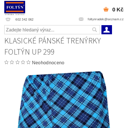
0 Kč
foltynradek@seznam.cz
602 342 062
KLASICKÉ PÁNSKÉ TRENÝRKY
FOLTÝN UP 299
Neohodnoceno