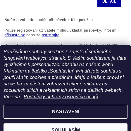
DETAIL
Buďte první, kdo napíše příspěvek k této položce.
Pouze registrovaní uživatelé mohou vkládat příspěvky. Prosím
přihlaste se
nebo se
registrujte
.
Radek Foltýn výroba a prodej, Vavřenova 1171, Praha 4, 14200,
Česká republika, foltynradek@seznam.cz
Používáme soubory cookies k zajištění správného
fungování webových stránek. S Vaším souhlasem je dále
využíváme k personalizaci obsahu na našem webu.
Kliknutím na tlačítko „Souhlasím“ vyjadřujete souhlas s
používáním cookies a předáním údajů o Vašem chování
na webu za účelem zobrazení cílené reklamy na
sociálních sítích a reklamních sítích na dalších webech.
Více na :
Podmínky ochrany osobních
údajů
Facebook
|
Heureka.cz
NASTAVENÍ
Upravit nastavení cookies
2026 ©
FoltynTextil.cz
, všechna práva vyhrazena
Vytvořil Shoptet
SOUHLASÍM