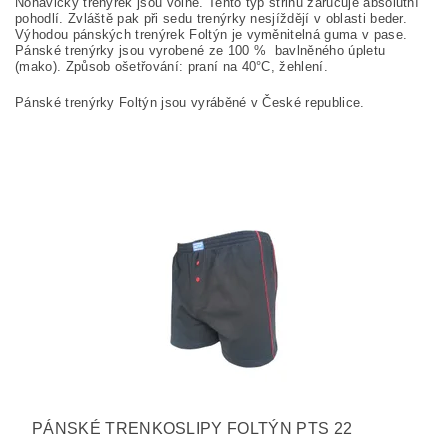
Nohavičky trenýrek jsou volné. Tento typ střihu zaručuje absolutní
pohodlí. Zvláště pak při sedu trenýrky nesjíždějí v oblasti beder.
Výhodou pánských trenýrek Foltýn je vyměnitelná guma v pase.
Pánské trenýrky jsou vyrobené ze
100
%
bavlněného úpletu
(
mako
). Způsob ošetřování: praní na
40°C, žehlení.
Pánské trenýrky Foltýn jsou vyráběné v České republice.
PÁNSKÉ TRENKOSLIPY FOLTÝN PTS 22